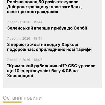
Росіяни понад 50 разів атакували
Дніпропетровщину: двоє загиблих,
шестеро постраждалих
7 серпня 2026
19:44
Зеленський вперше прибув до Сербії
7 серпня 2026
18:41
З першого жовтня вода у Харкові
подорожчає: оприлюднено нові тарифи
7 серпня 2026
18:07
”Кримський рубильник off”: СБС уразили
ще 10 енерговузлів і базу ФСБ на
Херсонщині
Останні новини