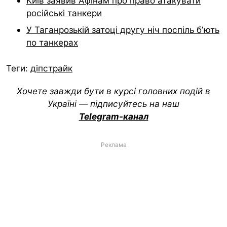
Київ заявив Афінам про право атакувати
російські танкери
У Таганрозькій затоці другу ніч поспіль бʼють
по танкерах
Теги:
діпстрайк
Хочете завжди бути в курсі головних подій в
Україні — підписуйтесь на наш
Telegram-канал
Реклама