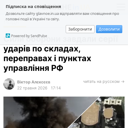
Підписка на сповіщення
Дозвольте сайту glavnoe.in.ua відправляти вам сповіщення про
головні події в Україні та світу.
Події
новини
політика
Заборонити
Дозволити
про проєкт
суспільство
Powered by SendPulse
Сили оборони завдали серії
контакти
економіка
ударів по складах,
події
переправах і пунктах
кримінал
управління РФ
техно
читать на русском →
спорт
Віктор Алєксєєв
22 травня 2026
17:14
лонгріди
харків
архів
gambling