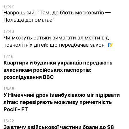
17:47
Навроцький: “Там, де б’ють московитів —
Польща допомагає”
17:46
Чи можуть батьки вимагати аліменти від
повнолітніх дітей: що передбачає закон
17:16
Квартири й будинки українців передають
власникам російських паспортів:
розслідування BBC
16:55
У Німеччині дрон із вибухівкою міг підірвати
літак: перевіряють можливу причетність
Росії – FT
16:22
За втечу з військової частини брали до $8