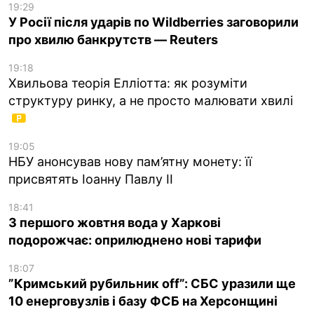
19:29
У Росії після ударів по Wildberries заговорили
про хвилю банкрутств — Reuters
19:18
Хвильова теорія Елліотта: як розуміти
структуру ринку, а не просто малювати хвилі
19:05
НБУ анонсував нову пам’ятну монету: її
присвятять Іоанну Павлу II
18:41
З першого жовтня вода у Харкові
подорожчає: оприлюднено нові тарифи
18:07
”Кримський рубильник off”: СБС уразили ще
10 енерговузлів і базу ФСБ на Херсонщині