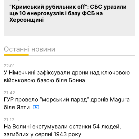
”Кримський рубильник off”: СБС уразили
ще 10 енерговузлів і базу ФСБ на
Херсонщині
Останні новини
22:01
У Німеччині зафіксували дрони над ключовою
військовою базою біля Бонна
21:42
ГУР провело “морський парад” дронів Magura
біля Ялти
21:17
На Волині ексгумували останки 54 людей,
загиблих у серпні 1943 року