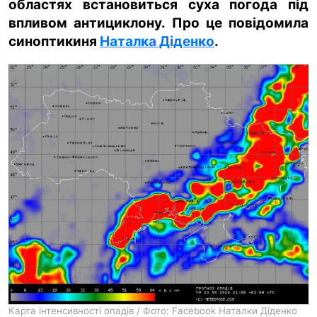
областях встановиться суха погода під
впливом антициклону. Про це повідомила
ua
ru
en
синоптикиня
Наталка Діденко
.
Карта інтенсивності опадів / Фото: Facebook Наталки Діденко