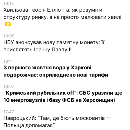
19:18
Хвильова теорія Елліотта: як розуміти
структуру ринку, а не просто малювати хвилі
19:05
НБУ анонсував нову пам’ятну монету: її
присвятять Іоанну Павлу II
18:41
З першого жовтня вода у Харкові
подорожчає: оприлюднено нові тарифи
18:07
”Кримський рубильник off”: СБС уразили ще
10 енерговузлів і базу ФСБ на Херсонщині
17:47
Навроцький: “Там, де б’ють московитів —
Польща допомагає”