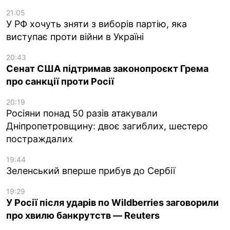
21:05
У РФ хочуть зняти з виборів партію, яка
виступає проти війни в Україні
20:43
Сенат США підтримав законопроєкт Грема
про санкції проти Росії
20:19
Росіяни понад 50 разів атакували
Дніпропетровщину: двоє загиблих, шестеро
постраждалих
19:44
Зеленський вперше прибув до Сербії
19:29
У Росії після ударів по Wildberries заговорили
про хвилю банкрутств — Reuters