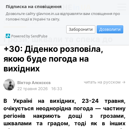
Підписка на сповіщення
Дозвольте сайту glavnoe.in.ua відправляти вам сповіщення про
головні події в Україні та світу.
Суспільство
новини
політика
Заборонити
Дозволити
про проєкт
суспільство
Powered by SendPulse
Грози, шквали та спека до
контакти
економіка
+30: Діденко розповіла,
події
якою буде погода на
кримінал
вихідних
техно
читать на русском →
спорт
Віктор Алєксєєв
22 травня 2026
16:33
лонгріди
В Україні на вихідних, 23-24 травня,
харків
очікується неоднорідна погода — частину
архів
регіонів накриють дощі з грозами,
gambling
шквалами та градом, тоді як в інших