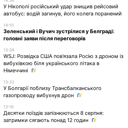
14:36
У Нікополі російський удар знищив рейсовий
автобус: водій загинув, його колега поранений
14:10
Зеленський і Вучич зустрілися у Белграді:
головні заяви після переговорів
13:39
WSJ: Розвідка США пов’язала Росію з дроном із
вибухівкою біля українського літака в
Німеччині
13:32
У Болгарії поблизу Трансбалканського
газопроводу вибухнув дрон
13:16
Десятки поїздів запізнюються 8 серпня:
затримки сягають понад 12 годин