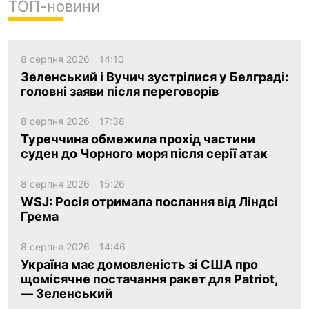
ТОП-новини
8 серпня 2026
14:10
Зеленський і Вучич зустрілися у Белграді:
головні заяви після переговорів
8 серпня 2026
17:38
Туреччина обмежила прохід частини
суден до Чорного моря після серії атак
8 серпня 2026
15:26
WSJ: Росія отримала послання від Ліндсі
Грема
8 серпня 2026
14:46
Україна має домовленість зі США про
щомісячне постачання ракет для Patriot,
— Зеленський