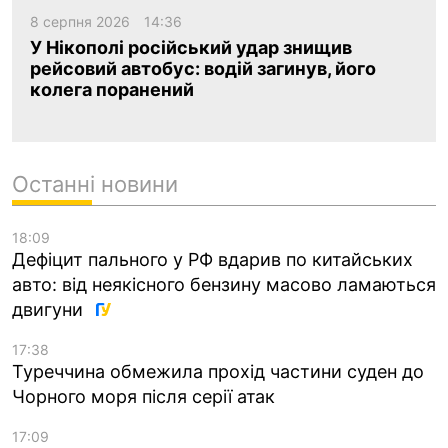
8 серпня 2026
14:36
У Нікополі російський удар знищив
рейсовий автобус: водій загинув, його
колега поранений
Останні новини
18:09
Дефіцит пального у РФ вдарив по китайських
авто: від неякісного бензину масово ламаються
двигуни
17:38
Туреччина обмежила прохід частини суден до
Чорного моря після серії атак
17:09