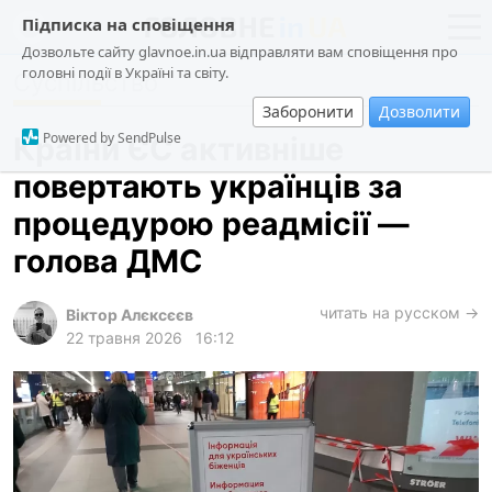
Підписка на сповіщення
Дозвольте сайту glavnoe.in.ua відправляти вам сповіщення про
головні події в Україні та світу.
Суспільство
новини
політика
Заборонити
Дозволити
про проєкт
суспільство
Powered by SendPulse
Країни ЄС активніше
контакти
економіка
повертають українців за
події
процедурою реадмісії —
кримінал
голова ДМС
техно
читать на русском →
спорт
Віктор Алєксєєв
22 травня 2026
16:12
лонгріди
харків
архів
gambling