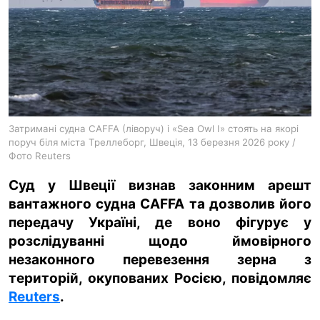
ua
ru
en
Затримані судна CAFFA (ліворуч) і «Sea Owl I» стоять на якорі
поруч біля міста Треллеборг, Швеція, 13 березня 2026 року /
Фото Reuters
Суд у Швеції визнав законним арешт
вантажного судна CAFFA та дозволив його
передачу Україні, де воно фігурує у
розслідуванні щодо ймовірного
незаконного перевезення зерна з
територій, окупованих Росією, повідомляє
Reuters
.