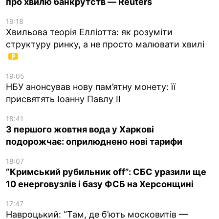
про хвилю банкрутств — Reuters
19:18
Хвильова теорія Елліотта: як розуміти
структуру ринку, а не просто малювати хвилі
19:05
НБУ анонсував нову пам’ятну монету: її
присвятять Іоанну Павлу II
18:41
З першого жовтня вода у Харкові
подорожчає: оприлюднено нові тарифи
18:07
”Кримський рубильник off”: СБС уразили ще
10 енерговузлів і базу ФСБ на Херсонщині
17:47
Навроцький: “Там, де б’ють московитів —