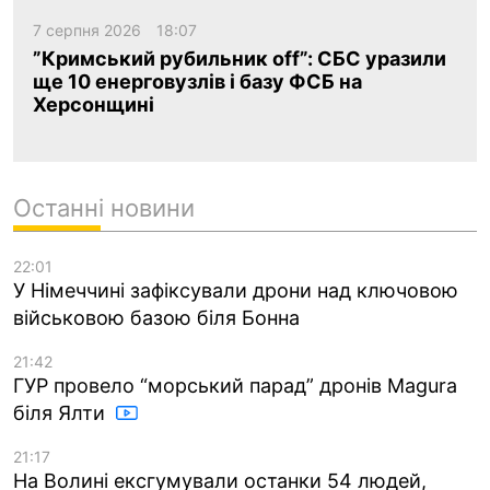
7 серпня 2026
18:07
”Кримський рубильник off”: СБС уразили
ще 10 енерговузлів і базу ФСБ на
Херсонщині
Останні новини
22:01
У Німеччині зафіксували дрони над ключовою
військовою базою біля Бонна
21:42
ГУР провело “морський парад” дронів Magura
біля Ялти
21:17
На Волині ексгумували останки 54 людей,