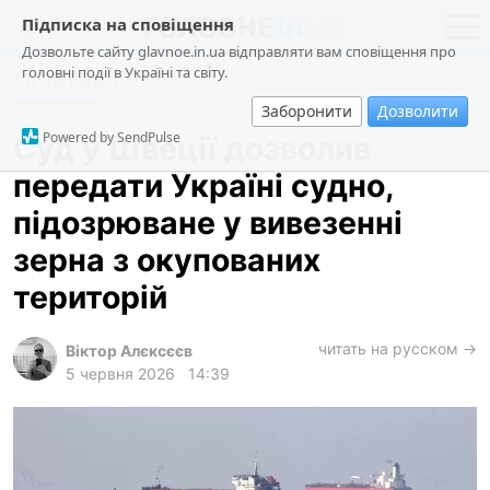
Підписка на сповіщення
Дозвольте сайту glavnoe.in.ua відправляти вам сповіщення про
головні події в Україні та світу.
Політика
новини
політика
Заборонити
Дозволити
про проєкт
суспільство
Powered by SendPulse
Суд у Швеції дозволив
контакти
економіка
передати Україні судно,
події
підозрюване у вивезенні
кримінал
зерна з окупованих
техно
територій
спорт
читать на русском →
Віктор Алєксєєв
лонгріди
5 червня 2026
14:39
харків
архів
gambling