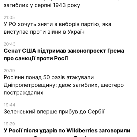
загиблих у серпні 1943 року
21:05
У РФ хочуть зняти з виборів партію, яка
виступає проти війни в Україні
20:43
Сенат США підтримав законопроєкт Грема
про санкції проти Росії
20:19
Росіяни понад 50 разів атакували
Дніпропетровщину: двоє загиблих, шестеро
постраждалих
19:44
Зеленський вперше прибув до Сербії
19:29
У Росії після ударів по Wildberries заговорили