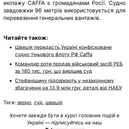
екіпажу CAFFA є громадянами Росії. Судно
завдовжки 96 метрів використовується для
перевезення генеральних вантажів.
Читайте також:
Швеція передасть Україні конфісковане
судно тіньового флоту РФ Caffa
Командир роти продав військовий засіб РЕБ
за 180 тис. грн: що вирішив суд
Стефанішину підозрюють у незаконному
збагаченні на 13,9 млн грн: деталі від НАБУ
Теги:
зерно
,
суд
,
швеція
Хочете завжди бути в курсі головних подій в
Україні — підписуйтесь на наш