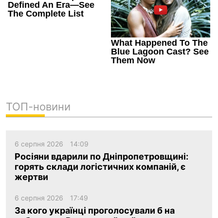
ТОП-новини
6 серпня 2026
14:09
Росіяни вдарили по Дніпропетровщині:
горять склади логістичних компаній, є
жертви
6 серпня 2026
17:49
За кого українці проголосували б на