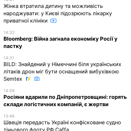
Жінка втратила дитину та можливість
народжувати: у Києві підозрюють лікарку
приватної клініки
14:32
Bloomberg: Війна загнала економіку Росії у
пастку
14:31
BILD: Знайдений у Німеччині біля українських
літаків дрон міг бути оснащений вибухівкою
Semtex
14:09
Росіяни вдарили по Дніпропетровщині: горять
склади логістичних компаній, є жертви
13:46
Швеція передасть Україні конфісковане судно
тіньового флоту РФ Caffa