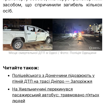
засобом, що спричинили загибель кількох
осіб.
Місце смертельної ДТП в Одесі / Фото: Поліція Одещини
Читайте також:
Поліцейського з Донеччини підозрюють у
п’яній ДТП на трасі Дніпро — Запоріжжя
На Хмельниччині перекинувся
пасажирський автобус: травмовано п’ятьох
людей