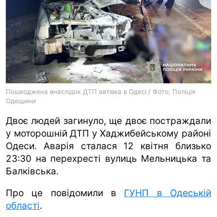
ua
ru
en
Пошкоджена внаслідок ДТП автівка в Одесі / Фото: Поліція
Одещини
Двоє людей загинуло, ще двоє постраждали
у моторошній ДТП у Хаджибейському районі
Одеси. Аварія сталася 12 квітня близько
23:30 на перехресті вулиць Мельницька та
Балківська.
Про це повідомили в
ГУНП в Одеській
області
.