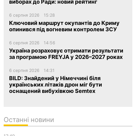
виборах до Ради: новий рейтинг
6 серпня 2026
15:28
Ключовий маршрут окупантів до Криму
опинився під вогневим контролем ЗСУ
6 серпня 2026
14:56
Україна розраховує отримати результати
за програмою FREYJA у 2026–2027 роках
6 серпня 2026
14:31
BILD: Знайдений у Німеччині біля
українських літаків дрон міг бути
оснащений вибухівкою Semtex
Останні новини
17:49