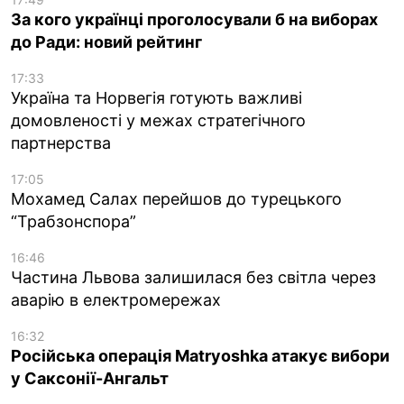
За кого українці проголосували б на виборах
до Ради: новий рейтинг
17:33
Україна та Норвегія готують важливі
домовленості у межах стратегічного
партнерства
17:05
Мохамед Салах перейшов до турецького
“Трабзонспора”
16:46
Частина Львова залишилася без світла через
аварію в електромережах
16:32
Російська операція Matryoshka атакує вибори
у Саксонії-Ангальт