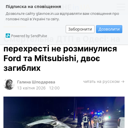
Підписка на сповіщення
Дозвольте сайту glavnoe.in.ua відправляти вам сповіщення про
головні події в Україні та світу.
Події
новини
політика
Заборонити
Дозволити
про проєкт
суспільство
Powered by SendPulse
Смертельна ДТП в Одесі: на
контакти
економіка
перехресті не розминулися
події
Ford та Mitsubishi, двоє
кримінал
загиблих
техно
читать на русском →
спорт
Галина Шподарева
13 квітня 2026
12:00
лонгріди
харків
архів
gambling