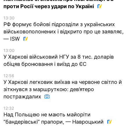
проти Росії через удари по Україні
13:30
РФ формує бойові підрозділи з українських
військовополонених і відкрито про це заявляє,
— ISW
13:00
У Харкові військовий НГУ за 8 тис. доларів
обіцяв бронювання і виїзд до ЄС
12:56
У Харкові легковик виїхав на червоне світло й
зіткнувся з маршруткою: дев’ятеро
постраждалих
12:32
Над Польщею не мають майоріти
“бандерівські” прапори, — Навроцький