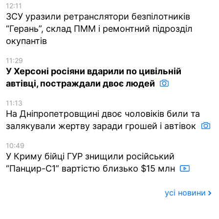
12:11
ЗСУ уразили ретранслятори безпілотників
“Герань”, склад ПММ і ремонтний підрозділ
окупантів
11:29
У Херсоні росіяни вдарили по цивільній
автівці, постраждали двоє людей
11:13
На Дніпропетровщині двоє чоловіків били та
залякували жертву заради грошей і автівок
10:49
У Криму бійці ГУР знищили російський
“Панцир-С1” вартістю близько $15 млн
усі новини