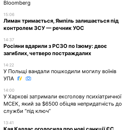
Bloomberg
15:06
Лиман тримається, Ямпіль залишається під
контролем ЗСУ — речник УОС
14:37
Росіяни вдарили з РСЗО по Ізюму: двоє
загиблих, четверо постраждалих
14:22
У Польщі вандали пошкодили могилу воїнів
УПА
14:00
У Харкові затримали ексголову психіатричної
МСЕК, який за $6500 обіцяв непридатність до
служби “під ключ”
13:41
Кая Каллас оголосила про нові санкції ЄС