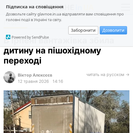
Підписка на сповіщення
Дозвольте сайту glavnoe.in.ua відправляти вам сповіщення про
головні події в Україні та світу.
Події
новини
політика
Заборонити
Дозволити
про проєкт
суспільство
Powered by SendPulse
В Ірпені вантажівка збила
контакти
економіка
дитину на пішохідному
події
переході
кримінал
техно
читать на русском →
Віктор Алєксєєв
12 травня 2026
14:16
спорт
лонгріди
харків
архів
gambling