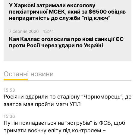
У Харкові затримали ексголову
психіатричної МСЕК, який за $6500 обіцяв
непридатність до служби “під ключ”
7 серпня 2026
13:41
Кая Каллас оголосила про нові санкції ЄС
проти Росії через удари по Україні
Останні новини
15:58
Росіяни вдарили по стадіону “Чорноморець”, де
завтра мав пройти матч УПЛ
15:36
Путін покладається на ”яструбів” із ФСБ, щоб
тримати воєнну еліту під контролем –