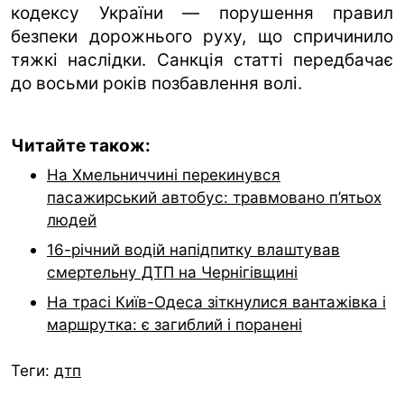
кодексу України — порушення правил
безпеки дорожнього руху, що спричинило
тяжкі наслідки. Санкція статті передбачає
до восьми років позбавлення волі.
Читайте також:
На Хмельниччині перекинувся
пасажирський автобус: травмовано п’ятьох
людей
16-річний водій напідпитку влаштував
смертельну ДТП на Чернігівщині
На трасі Київ-Одеса зіткнулися вантажівка і
маршрутка: є загиблий і поранені
Теги:
дтп