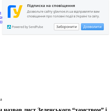
Підписка на сповіщення
Дозвольте сайту glavnoe.in.ua відправляти вам
и
сповіщення про головні події в Україні та світу.
оєкт
ти
Заборонити
Дозволити
Powered by SendPulse
ка
н назвав лист Зеленського “хамством” і