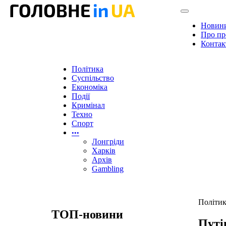
Новин
Про пр
Контак
Політика
Суспільство
Економіка
Події
Кримінал
Техно
Спорт
•••
Лонгріди
Харків
Архів
Gambling
Політи
ТОП-новини
Путі