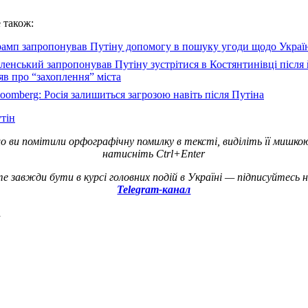
 також:
рамп запропонував Путіну допомогу в пошуку угоди щодо Украї
ленський запропонував Путіну зустрітися в Костянтинівці після
яв про “захоплення” міста
oomberg: Росія залишиться загрозою навіть після Путіна
тін
о ви помітили орфографічну помилку в тексті, виділіть її мишко
натисніть Ctrl+Enter
е завжди бути в курсі головних подій в Україні — підписуйтесь 
Telegram-канал
а