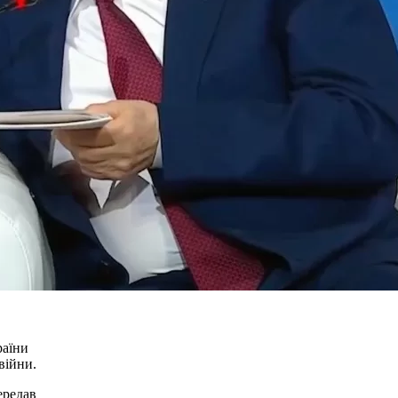
раїни
війни.
ередав