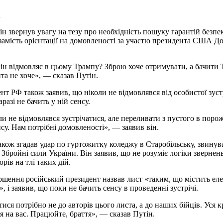
а
ін звернув увагу на тезу про необхідність пошуку гарантій безпе
замість орієнтації на домовленості за участю президента США Д
ін відмовляє в цьому Трампу? Зброю хоче отримувати, а бачити
нта не хоче», — сказав Путін.
нт РФ також заявив, що ніколи не відмовлявся від особистої зустр
разі не бачить у ній сенсу.
ли не відмовлявся зустрічатися, але переливати з пустого в поро
нсу. Нам потрібні домовленості», — заявив він.
акож згадав удар по гуртожитку коледжу в Старобільську, звину
 Збройні сили України. Він заявив, що не розуміє логіки звернен
рів на тлі таких дій.
ршення російський президент назвав лист «таким, що містить ел
, і заявив, що поки не бачить сенсу в проведенні зустрічі.
тися потрібно не до авторів цього листа, а до наших бійців. Уся к
я на вас. Працюйте, браття», — сказав Путін.