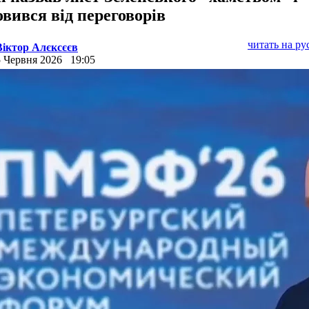
овився від переговорів
читать на р
Віктор Алєксєєв
5 Червня 2026
19:05