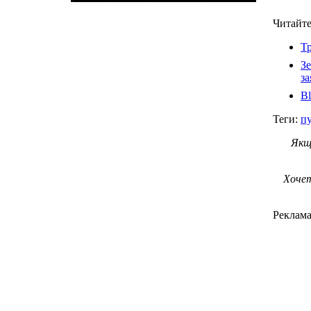
Читайте
Т
Зе
за
Bl
Теги:
пу
Якщ
Хочет
Реклам