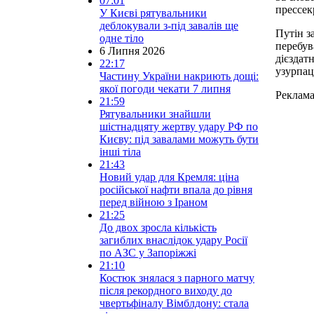
07:01
прессек
У Києві рятувальники
деблокували з-під завалів ще
Путін з
одне тіло
перебув
6 Липня 2026
дієздат
22:17
узурпац
Частину України накриють дощі:
якої погоди чекати 7 липня
Реклам
21:59
Рятувальники знайшли
шістнадцяту жертву удару РФ по
Києву: під завалами можуть бути
інші тіла
21:43
Новий удар для Кремля: ціна
російської нафти впала до рівня
перед війною з Іраном
21:25
До двох зросла кількість
загиблих внаслідок удару Росії
по АЗС у Запоріжжі
21:10
Костюк знялася з парного матчу
після рекордного виходу до
чвертьфіналу Вімблдону: стала