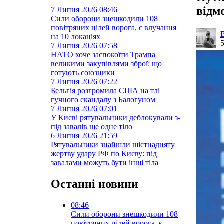
відм
7 Липня 2026
08:46
Сили оборони знешкодили 108
повітряних цілей ворога, є влучання
на 10 локаціях
7 Липня 2026
07:58
НАТО хоче заспокоїти Трампа
великими закупівлями зброї: що
готують союзники
7 Липня 2026
07:22
Бельгія розгромила США на тлі
гучного скандалу з Балогуном
7 Липня 2026
07:01
У Києві рятувальники деблокували з-
під завалів ще одне тіло
6 Липня 2026
21:59
Рятувальники знайшли шістнадцяту
жертву удару РФ по Києву: під
завалами можуть бути інші тіла
Останні новини
08:46
Сили оборони знешкодили 108
повітряних цілей ворога, є