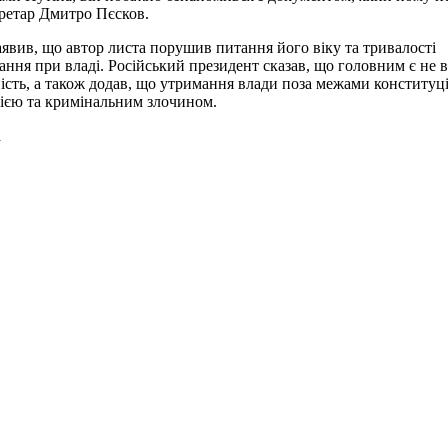
ретар Дмитро Пєсков.
аявив, що автор листа порушив питання його віку та тривалості
ання при владі. Російський президент сказав, що головним є не ві
ність, а також додав, що утримання влади поза межами конституці
ією та кримінальним злочином.
а