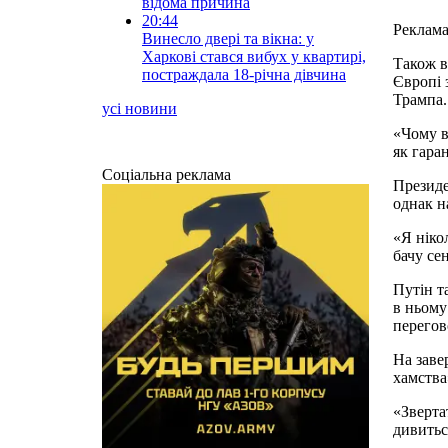
відома причина
20:44
Реклам
Винесло двері та вікна: у
Харкові стався вибух у квартирі,
Також в
постраждала 18-річна дівчина
Європі 
Трампа.
усі новини
«Чому в
як гара
Соціальна реклама
Президе
однак на
«Я ніко
бачу се
Путін т
в ньому
перегово
На заве
хамства»
«Зверта
дивитьс