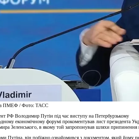
на ПМЕФ / Фото: ТАСС
нт РФ Володимир Путін під час виступу на Петербурзькому
дному економічному форумі прокоментував лист президента Ук
ира Зеленського, в якому той запропонував шляхи припинення 
ами Путіна, він побіжно ознайомився з документом, який йому п