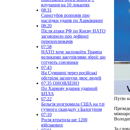
влучання на 10 локаціях
08:31
Синєгубов розповів про
наслідки ударів по Харківщині
08:20
Після атаки РФ по Києву НАТО
заговорило про дефіцит
перехоплювачів
07:58
НАТО хоче заспокоїти Трампа
великими закупівлями зброї: що
готують союзники
07:43
На Сумщині через російські
обстріли загинули двоє людей
07:35
ОНОВЛЕНО
По Харкову вдарив ударний
БПЛА
Путін 
07:22
Бельгія розгромила США на тлі
Президе
гучного скандалу з Балогуном
міжнаро
07:10
Володим
Росія втратила ще 1200
військових
За слов