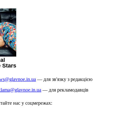
ws@glavnoe.in.ua
— для зв'язку з редакцією
klama@glavnoe.in.ua
— для рекламодавців
тайте нас у соцмережах: