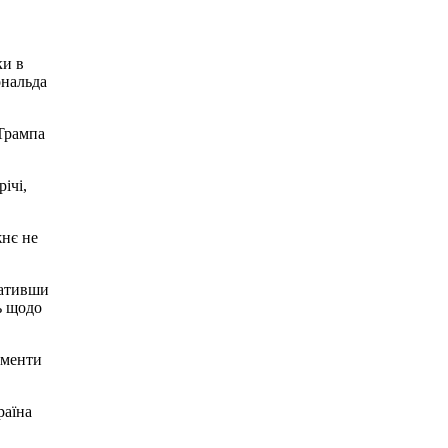
ки в
ональда
 Трампа
ічі,
жнє не
вативши
ь щодо
ементи
раїна