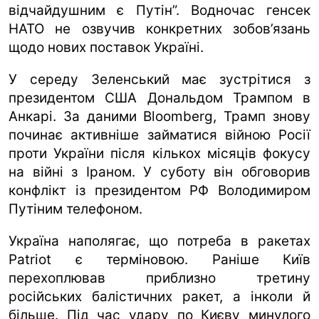
відчайдушним є Путін”. Водночас генсек
НАТО не озвучив конкретних зобов’язань
щодо нових поставок Україні.
У середу Зеленський має зустрітися з
президентом США Дональдом Трампом в
Анкарі. За даними Bloomberg, Трамп знову
починає активніше займатися війною Росії
проти України після кількох місяців фокусу
на війні з Іраном. У суботу він обговорив
конфлікт із президентом РФ Володимиром
Путіним телефоном.
Україна наполягає, що потреба в ракетах
Patriot є терміновою. Раніше Київ
перехоплював приблизно третину
російських балістичних ракет, а інколи й
більше. Під час удару по Києву минулого