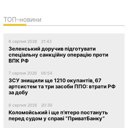
ТОП-новини
6 серпня 2026
21:43
Зеленський доручив підготувати
спеціальну санкційну операцію проти
ВПК РФ
7 серпня 2026
06:54
ЗСУ знищили ще 1210 окупантів, 67
артсистем та три засоби ППО: втрати РФ
за добу
6 серпня 2026
20:39
Коломойський і ще п’ятеро постануть
перед судом у справі “ПриватБанку”