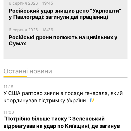
6 серпня 2026
19:45
Російський удар знищив депо “Укрпошти”
у Павлограді: загинули дві працівниці
6 серпня 2026
18:36
Російські дрони полюють на цивільних у
Сумах
Останні новини
11:18
У США раптово зняли з посади генерала, який
координував підтримку України
11:00
“Потрібно більше тиску”: Зеленський
відреагував на удар по Київщині, де загинув