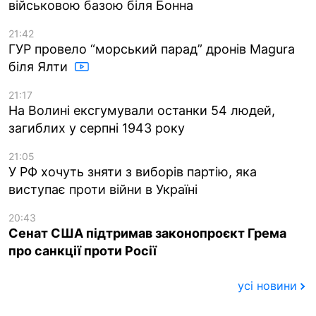
військовою базою біля Бонна
21:42
ГУР провело “морський парад” дронів Magura
біля Ялти
21:17
На Волині ексгумували останки 54 людей,
загиблих у серпні 1943 року
21:05
У РФ хочуть зняти з виборів партію, яка
виступає проти війни в Україні
20:43
Сенат США підтримав законопроєкт Грема
про санкції проти Росії
усі новини