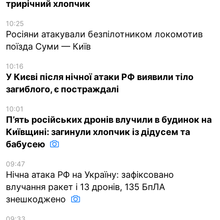
трирічний хлопчик
10:25
Росіяни атакували безпілотником локомотив
поїзда Суми — Київ
10:16
У Києві після нічної атаки РФ виявили тіло
загиблого, є постраждалі
10:01
П’ять російських дронів влучили в будинок на
Київщині: загинули хлопчик із дідусем та
бабусею
09:47
Нічна атака РФ на Україну: зафіксовано
влучання ракет і 13 дронів, 135 БпЛА
знешкоджено
09:33