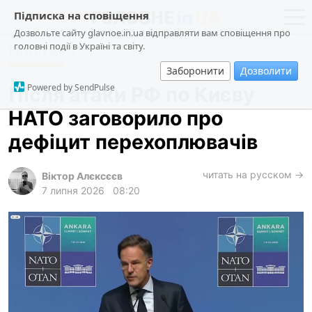
Підписка на сповіщення
Дозвольте сайту glavnoe.in.ua відправляти вам сповіщення про
головні події в Україні та світу.
Політика
новини
політика
Заборонити
Дозволити
про проєкт
суспільство
Powered by SendPulse
Після атаки РФ по Києву
контакти
економіка
НАТО заговорило про
події
дефіцит перехоплювачів
кримінал
техно
читать на русском →
Віктор Алєксєєв
7 липня 2026
08:20
спорт
лонгріди
харків
архів
gambling