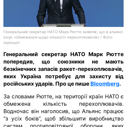
ua
ru
en
Генеральний секретар НАТО Марк Рютте заявляє, що в альянсі
існує «обмеження щодо кількості перехоплювачів» / Фото:
скріншот
Генеральний секретар НАТО Марк Рютте
попередив, що союзники не мають
безкінечних запасів ракет-перехоплювачів,
яких Україна потребує для захисту від
російських ударів. Про це пише
Bloomberg
.
За словами Рютте, на території країн НАТО є
обмежена кількість перехоплювачів.
Водночас він наголосив, що Альянс працює
“з усіх боків”, щоб збільшити виробництво
систем протиповітряної оборони, яких