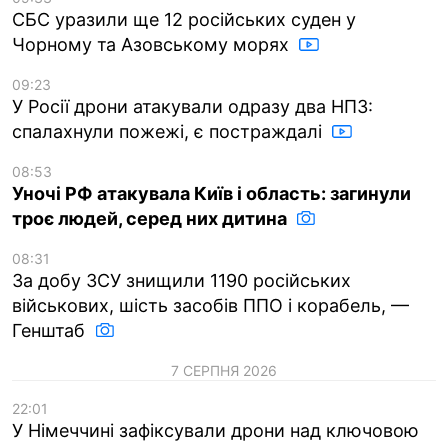
СБС уразили ще 12 російських суден у
Чорному та Азовському морях
09:23
У Росії дрони атакували одразу два НПЗ:
спалахнули пожежі, є постраждалі
08:53
Уночі РФ атакувала Київ і область: загинули
троє людей, серед них дитина
08:31
За добу ЗСУ знищили 1190 російських
військових, шість засобів ППО і корабель, —
Генштаб
7 СЕРПНЯ 2026
22:01
У Німеччині зафіксували дрони над ключовою