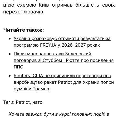
цією схемою Київ отримав більшість своїх
перехоплювачів.
Читайте також:
Україна розраховує отримати результати за
програмою FREYJA у 2026–2027 роках
Після масованої атаки Зеленський
поговорив зі Стуббом і Рютте про посилення
ППО
Reuters: США не припинили переговори про
виробництво ракет Patriot для України попри
сумніви Трампа
Теги:
Patriot
,
нато
Хочете завжди бути в курсі головних подій в