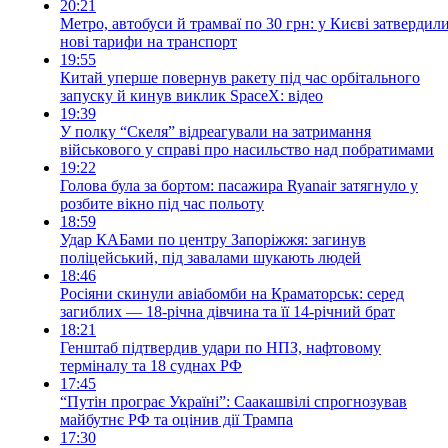
20:21
Метро, автобуси й трамваї по 30 грн: у Києві затвердил
нові тарифи на транспорт
19:55
Китай уперше повернув ракету під час орбітального
запуску й кинув виклик SpaceX: відео
19:39
У полку “Скеля” відреагували на затримання
військового у справі про насильство над побратимами
19:22
Голова була за бортом: пасажира Ryanair затягнуло у
розбите вікно під час польоту
18:59
Удар КАБами по центру Запоріжжя: загинув
поліцейський, під завалами шукають людей
18:46
Росіяни скинули авіабомби на Краматорськ: серед
загиблих — 18-річна дівчина та її 14-річний брат
18:21
Генштаб підтвердив удари по НПЗ, нафтовому
терміналу та 18 суднах РФ
17:45
“Путін програє Україні”: Саакашвілі спрогнозував
майбутнє РФ та оцінив дії Трампа
17:30