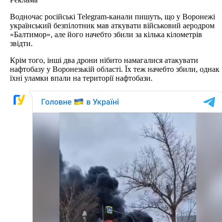
Водночас російські Telegram-канали пишуть, що у Воронежі
український безпілотник мав аткувати військовий аеродром
«Балтимор», але його начебто збили за кілька кілометрів
звідти.
Крім того, інші два дрони нібито намагалися атакувати
нафтобазу у Воронезькій області. Їх теж начебто збили, однак
їхні уламки впали на території нафтобази.