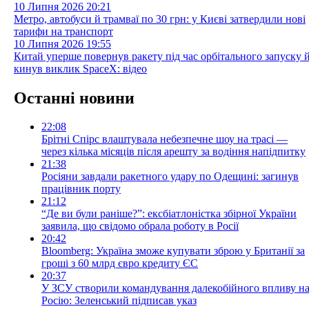
10 Липня 2026
20:21
Метро, автобуси й трамваї по 30 грн: у Києві затвердили нові
тарифи на транспорт
10 Липня 2026
19:55
Китай уперше повернув ракету під час орбітального запуску 
кинув виклик SpaceX: відео
Останні новини
22:08
Брітні Спірс влаштувала небезпечне шоу на трасі —
через кілька місяців після арешту за водіння напідпитку
21:38
Росіяни завдали ракетного удару по Одещині: загинув
працівник порту
21:12
“Де ви були раніше?”: ексбіатлоністка збірної України
заявила, що свідомо обрала роботу в Росії
20:42
Bloomberg: Україна зможе купувати зброю у Британії за
гроші з 60 млрд євро кредиту ЄС
20:37
У ЗСУ створили командування далекобійного впливу н
Росію: Зеленський підписав указ