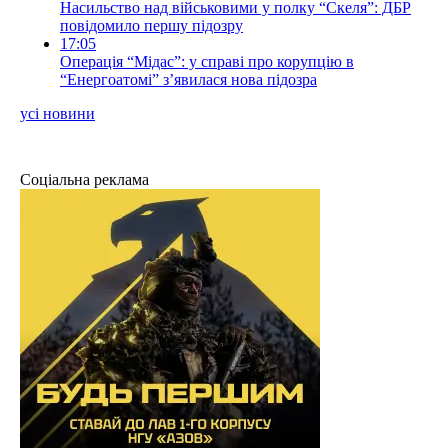
Насильство над військовими у полку “Скеля”: ДБР
повідомило першу підозру
17:05
Операція “Мідас”: у справі про корупцію в
“Енергоатомі” з’явилася нова підозра
усі новини
Соціальна реклама