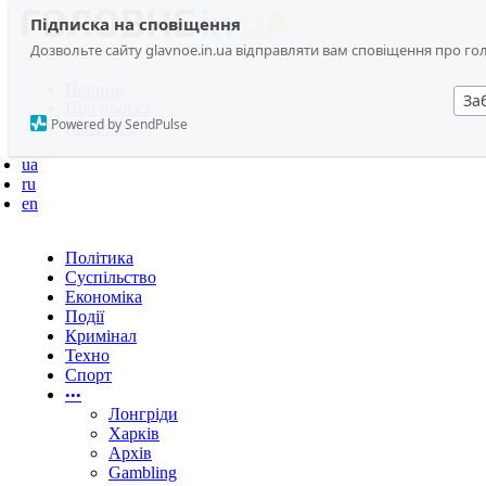
Підписка на сповіщення
Дозвольте сайту glavnoe.in.ua відправляти вам сповіщення про головн
Новини
За
Про проєкт
Powered by SendPulse
Контакти
ua
ru
en
Політика
Суспільство
Економіка
Події
Кримінал
Техно
Спорт
•••
Лонгріди
Харків
Архів
Gambling