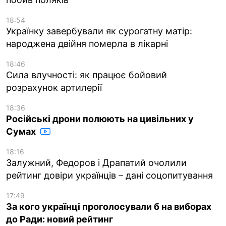
18:54
Українку завербували як сурогатну матір:
народжена двійня померла в лікарні
18:46
Сила влучності: як працює бойовий
розрахунок артилерії
18:36
Російські дрони полюють на цивільних у
Сумах
18:16
Залужний, Федоров і Драпатий очолили
рейтинг довіри українців – дані соцопитування
17:49
За кого українці проголосували б на виборах
до Ради: новий рейтинг