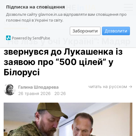
Підписка на сповіщення
Дозвольте сайту glavnoe.in.ua відправляти вам сповіщення про
головні події в Україні та світу.
Суспільство
новини
політика
Заборонити
Дозволити
про проєкт
суспільство
Powered by SendPulse
“Не лізь у очі Україні”: Мадяр
контакти
економіка
звернувся до Лукашенка із
події
заявою про “500 цілей” у
кримінал
Білорусі
техно
читать на русском →
спорт
Галина Шподарева
26 травня 2026
20:26
лонгріди
харків
архів
gambling