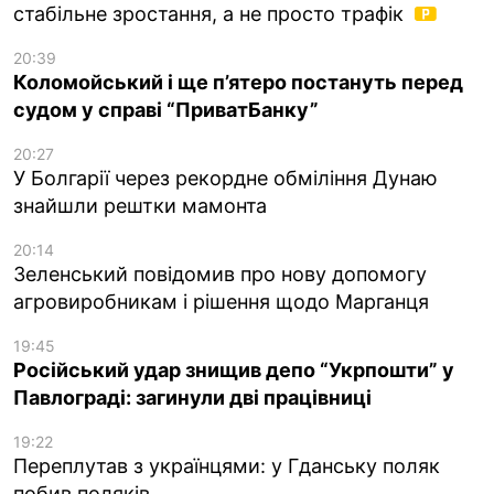
стабільне зростання, а не просто трафік
20:39
Коломойський і ще п’ятеро постануть перед
судом у справі “ПриватБанку”
20:27
У Болгарії через рекордне обміління Дунаю
знайшли рештки мамонта
20:14
Зеленський повідомив про нову допомогу
агровиробникам і рішення щодо Марганця
19:45
Російський удар знищив депо “Укрпошти” у
Павлограді: загинули дві працівниці
19:22
Переплутав з українцями: у Гданську поляк
побив поляків