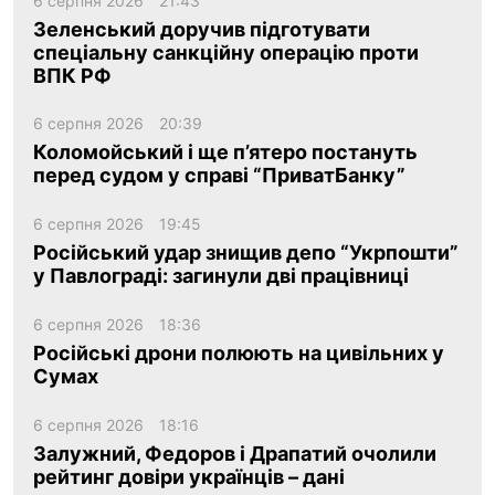
6 серпня 2026
21:43
Зеленський доручив підготувати
спеціальну санкційну операцію проти
ВПК РФ
6 серпня 2026
20:39
Коломойський і ще п’ятеро постануть
перед судом у справі “ПриватБанку”
6 серпня 2026
19:45
Російський удар знищив депо “Укрпошти”
у Павлограді: загинули дві працівниці
6 серпня 2026
18:36
Російські дрони полюють на цивільних у
Сумах
6 серпня 2026
18:16
Залужний, Федоров і Драпатий очолили
рейтинг довіри українців – дані