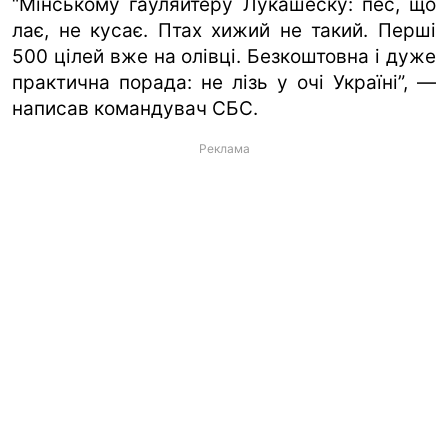
“Мінському гауляйтеру Лукашеску: пес, що
лає, не кусає. Птах хижий не такий. Перші
500 цілей вже на олівці. Безкоштовна і дуже
практична порада: не лізь у очі Україні”, —
написав командувач СБС.
Реклама