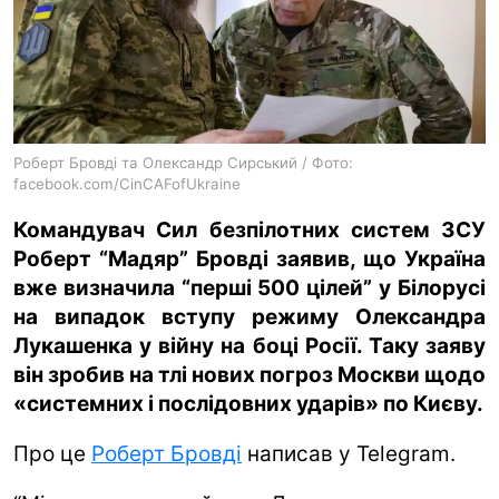
ua
ru
en
Роберт Бровді та Олександр Сирський / Фото:
facebook.com/CinCAFofUkraine
Командувач Сил безпілотних систем ЗСУ
Роберт “Мадяр” Бровді заявив, що Україна
вже визначила “перші 500 цілей” у Білорусі
на випадок вступу режиму Олександра
Лукашенка у війну на боці Росії. Таку заяву
він зробив на тлі нових погроз Москви щодо
«системних і послідовних ударів» по Києву.
Про це
Роберт Бровді
написав у Telegram.