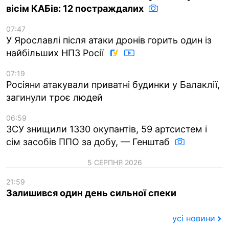
вісім КАБів: 12 постраждалих
07:47
У Ярославлі після атаки дронів горить один із
найбільших НПЗ Росії
07:19
Росіяни атакували приватні будинки у Балаклії,
загинули троє людей
06:59
ЗСУ знищили 1330 окупантів, 59 артсистем і
сім засобів ППО за добу, — Генштаб
5 СЕРПНЯ 2026
21:59
Залишився один день сильної спеки
усі новини