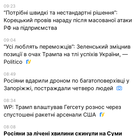
09:23
“Потрібні швидкі та нестандартні рішення”:
Корецький провів нараду після масованої атаки
РФ на підприємства
09:04
“Усі люблять переможців”: Зеленський зміцнив
позиції в очах Трампа на тлі успіхів України, —
Politico
08:49
Росіяни вдарили дроном по багатоповерхівці у
Запоріжжі, постраждали четверо людей
08:34
WP: Трамп влаштував Гегсету рознос через
спустошені ракетні арсенали США
08:08
Росіяни за лічені хвилини скинули на Суми