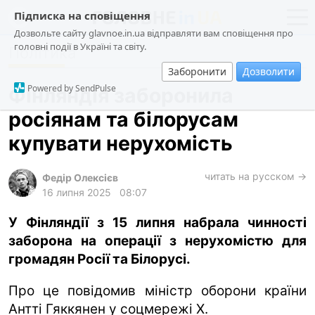
Підписка на сповіщення
Дозвольте сайту glavnoe.in.ua відправляти вам сповіщення про
головні події в Україні та світу.
Політика
новини
політика
Заборонити
Дозволити
про проєкт
суспільство
Powered by SendPulse
Фінляндія заборонила
контакти
економіка
росіянам та білорусам
події
купувати нерухомість
кримінал
техно
читать на русском →
Федір Олексієв
16 липня 2025
08:07
спорт
У Фінляндії з 15 липня набрала чинності
лонгріди
заборона на операції з нерухомістю для
харків
громадян Росії та Білорусі.
архів
Про це повідомив міністр оборони країни
gambling
Антті Гяккянен у соцмережі X.