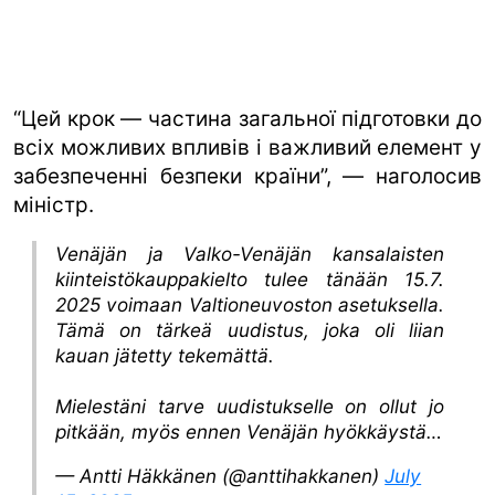
“Цей крок — частина загальної підготовки до
всіх можливих впливів і важливий елемент у
забезпеченні безпеки країни”, — наголосив
міністр.
Venäjän ja Valko-Venäjän kansalaisten
kiinteistökauppakielto tulee tänään 15.7.
2025 voimaan Valtioneuvoston asetuksella.
Tämä on tärkeä uudistus, joka oli liian
kauan jätetty tekemättä.
Mielestäni tarve uudistukselle on ollut jo
pitkään, myös ennen Venäjän hyökkäystä…
— Antti Häkkänen (@anttihakkanen)
July