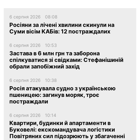
6 серпня 2026
08:08
Росіяни за лічені хвилини скинули на
Суми вісім КАБів: 12 постраждалих
6 серпня 2026
10:53
Застава в 6 млн грн та заборона
спілкуватися зі свідками: Стефанішиній
обрали запобіжний захід
6 серпня 2026
10:38
Росія атакувала судно з українською
пшеницею: загинув моряк, троє
постраждали
6 серпня 2026
10:14
Квартири, будинки й апартаменти в
Буковелі: екскомандувача логістики
Повітряних сил підозрюють у збагаченні