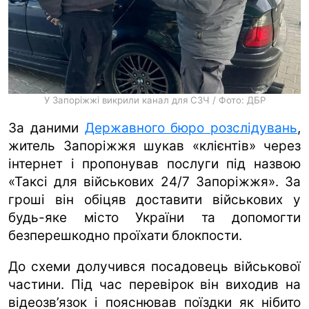
У Запоріжжі викрили канал для СЗЧ / Фото: ДБР
За даними
Державного бюро розслідувань
,
житель Запоріжжя шукав «клієнтів» через
інтернет і пропонував послуги під назвою
«Таксі для військових 24/7 Запоріжжя». За
гроші він обіцяв доставити військових у
будь-яке місто України та допомогти
безперешкодно проїхати блокпости.
До схеми долучився посадовець військової
частини. Під час перевірок він виходив на
відеозв’язок і пояснював поїздки як нібито