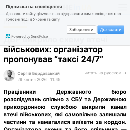
Підписка на сповіщення
Дозвольте сайту glavnoe.in.ua відправляти вам сповіщення про
головні події в Україні та світу.
Кримінал
новини
політика
Заборонити
Дозволити
про проєкт
суспільство
Powered by SendPulse
ДБР викрило схему втечі
контакти
економіка
військових: організатор
події
пропонував “таксі 24/7”
кримінал
техно
читать на русском →
Сергій Бордовський
29 квітня 2026
11:49
спорт
Працівники Державного бюро
лонгріди
розслідувань спільно з СБУ та Державною
харків
прикордонною службою викрили канал
архів
втечі військових, які самовільно залишали
частини та намагалися виїхати за кордон.
gambling
Організатора схеми та його спільника —