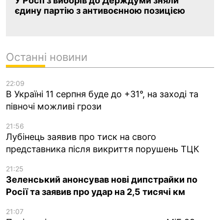
У Росії з виборів до Держдуми зняли
єдину партію з антивоєнною позицією
Останні новини
22:09
В Україні 11 серпня буде до +31°, на заході та
півночі можливі грози
21:56
Лубінець заявив про тиск на свого
представника після викриття порушень ТЦК
21:25
Зеленський анонсував нові дипстрайки по
Росії та заявив про удар на 2,5 тисячі км
21:07