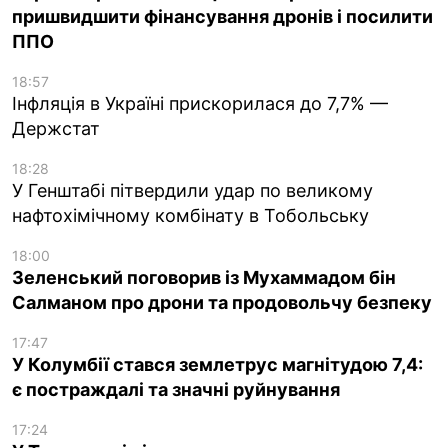
пришвидшити фінансування дронів і посилити
ППО
18:57
Інфляція в Україні прискорилася до 7,7% —
Держстат
18:28
У Генштабі пітвердили удар по великому
нафтохімічному комбінату в Тобольську
18:00
Зеленський поговорив із Мухаммадом бін
Салманом про дрони та продовольчу безпеку
17:47
У Колумбії стався землетрус магнітудою 7,4:
є постраждалі та значні руйнування
17:24