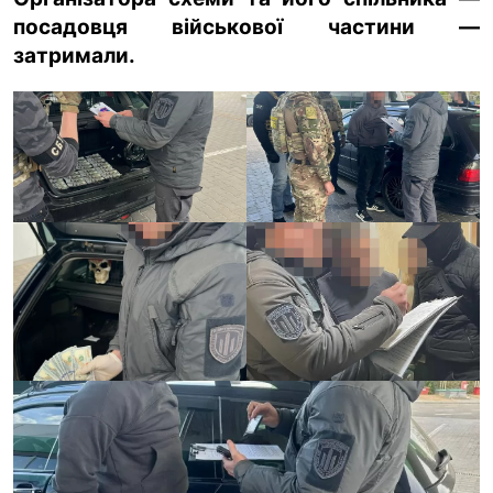
посадовця військової частини —
ua
ru
en
затримали.