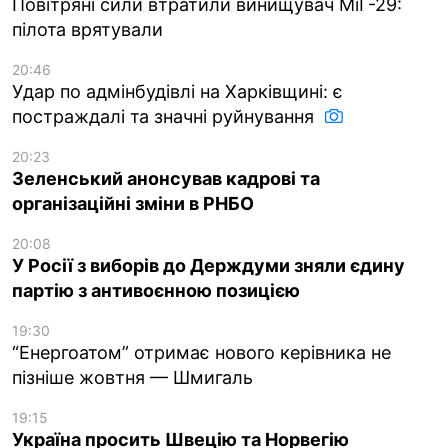
Повітряні сили втратили винищувач МіГ-29:
пілота врятували
20:46
Удар по адмінбудівлі на Харківщині: є
постраждалі та значні руйнування
20:23
Зеленський анонсував кадрові та
організаційні зміни в РНБО
20:08
У Росії з виборів до Держдуми зняли єдину
партію з антивоєнною позицією
19:30
“Енергоатом” отримає нового керівника не
пізніше жовтня — Шмигаль
19:15
Україна просить Швецію та Норвегію