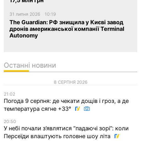
17,5 млн грн
31 липня 2026
10:19
The Guardian: РФ знищила у Києві завод
дронів американської компанії Terminal
Autonomy
Останні новини
8 СЕРПНЯ 2026
21:02
Погода 9 серпня: де чекати дощів і гроз, а де
температура сягне +33°
20:50
У небі почали з’являтися “падаючі зорі”: коли
Персеїди влаштують головне шоу літа