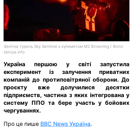
ua
ru
en
Зенітна турель Sky Sentinel з кулеметом M2 Browning / Фото:
zbroya.info
Україна першою у світі запустила
експеримент із залучення приватних
компаній до протиповітряної оборони. До
проєкту вже долучилися десятки
підприємств, частина з яких інтегрована у
систему ППО та бере участь у бойових
чергуваннях.
Про це пише
BBC News Україна
.