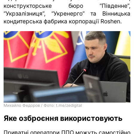
конструкторське бюро “Південне”,
“Укрзалізниця”, “Укренерго” та Вінницька
кондитерська фабрика корпорації Roshen.
Михайло Федоров / Фото: t.me/zedigital
Яке озброєння використовують
Приватні оператори ППО можуть самостійно