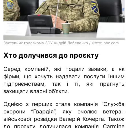
Заступник головкома ЗСУ Андрій Лебеденко / Фото: bbc.com
Хто долучився до проєкту
Серед компаній, які подали заявки, є як
фірми, що хочуть надавати послуги іншим
підприємствам, так і ті, які прагнуть
захищати власні об’єкти.
Однією з перших стала компанія “Служба
охорони “Гвардія”, яку очолює ветеран
військової розвідки Валерій Кочерга. Також
до проєкту долучилася компанія Carmine