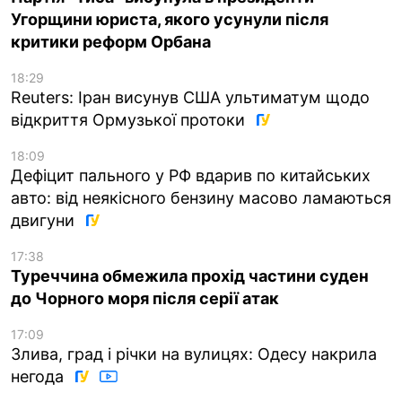
Угорщини юриста, якого усунули після
критики реформ Орбана
18:29
Reuters: Іран висунув США ультиматум щодо
відкриття Ормузької протоки
18:09
Дефіцит пального у РФ вдарив по китайських
авто: від неякісного бензину масово ламаються
двигуни
17:38
Туреччина обмежила прохід частини суден
до Чорного моря після серії атак
17:09
Злива, град і річки на вулицях: Одесу накрила
негода