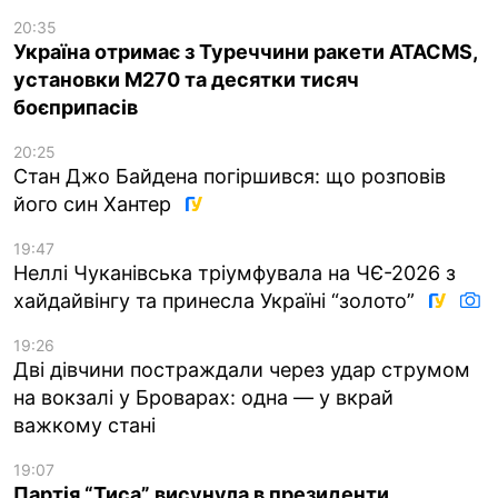
20:35
Україна отримає з Туреччини ракети ATACMS,
установки M270 та десятки тисяч
боєприпасів
20:25
Стан Джо Байдена погіршився: що розповів
його син Хантер
19:47
Неллі Чуканівська тріумфувала на ЧЄ-2026 з
хайдайвінгу та принесла Україні “золото”
19:26
Дві дівчини постраждали через удар струмом
на вокзалі у Броварах: одна — у вкрай
важкому стані
19:07
Партія “Тиса” висунула в президенти