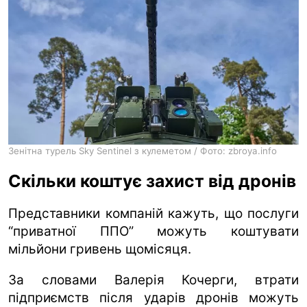
Зенітна турель Sky Sentinel з кулеметом / Фото: zbroya.info
Скільки коштує захист від дронів
Представники компаній кажуть, що послуги
“приватної ППО” можуть коштувати
мільйони гривень щомісяця.
За словами Валерія Кочерги, втрати
підприємств після ударів дронів можуть