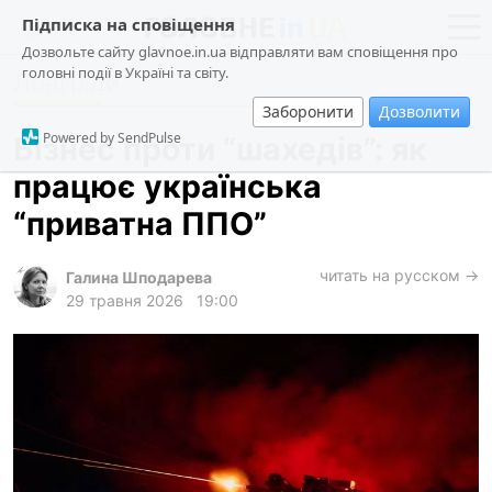
Підписка на сповіщення
Дозвольте сайту glavnoe.in.ua відправляти вам сповіщення про
головні події в Україні та світу.
Лонгріди
новини
політика
Заборонити
Дозволити
про проєкт
суспільство
Powered by SendPulse
Бізнес проти “шахедів”: як
контакти
економіка
працює українська
події
“приватна ППО”
кримінал
техно
читать на русском →
Галина Шподарева
29 травня 2026
19:00
спорт
лонгріди
харків
архів
gambling