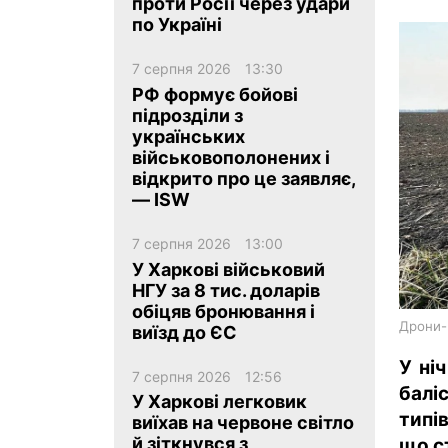
проти Росії через удари
по Україні
7 серпня 2026
13:30
РФ формує бойові
підрозділи з
українських
ua
ru
en
військовополонених і
відкрито про це заявляє,
— ISW
7 серпня 2026
13:00
У Харкові військовий
НГУ за 8 тис. доларів
обіцяв бронювання і
Дрони-п
виїзд до ЄС
У ні
7 серпня 2026
12:56
балі
У Харкові легковик
типі
виїхав на червоне світло
й зіткнувся з
що с