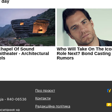
Про проєкт
Контакти
діа - R40-06536
Редакційна політика
осилання на