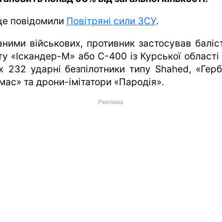
це повідомили
Повітряні сили ЗСУ
.
аними військових, противник застосував баліс
ту «Іскандер-М» або С-400 із Курської області 
ж 232 ударні безпілотники типу Shahed, «Герб
мас» та дрони-імітатори «Пародія».
Реклама