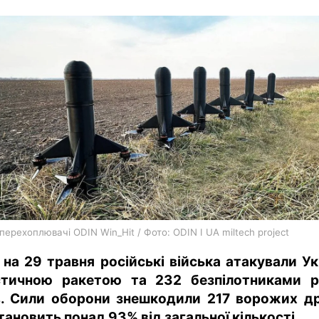
харків
архів
gambling
ерехоплювачі ODIN Win_Hit / Фото: ODIN I UA miltech project
ч на 29 травня російські війська атакували Ук
стичною ракетою та 232 безпілотниками р
в. Сили оборони знешкодили 217 ворожих др
тановить понад 93% від загальної кількості.