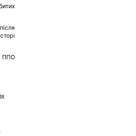
битих
після
сторі
ї ППО
ля
х