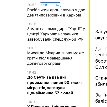
20:52
ОНОВЛЕНО
Російський дрон влучив у дах
дев’ятиповерхівки в Харкові
20:25
Замах на командира “Хартії” у
Запу
центрі Харкова: нападника
окуп
завербували спецслужби РФ
До в
20:05
Михайло Мудрик знову може
зені
грати після завершення
боро
допінгової справи
Сил 
19:42
До Сеути за два дні
Стан
прорвалися понад 50 тисяч
збил
мігрантів, загинули
щонайменше 57 людей
За і
баліс
19:14
У Павлограді після удару