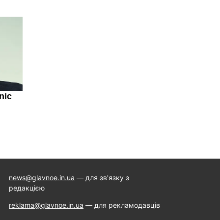
news@glavnoe.in.ua
— для зв'язку з
редакцією
reklama@glavnoe.in.ua
— для рекламодавців