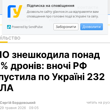
Підписка на сповіщення
новини
про проєкт
контакти
Дозвольте сайту glavnoe.in.ua відправляти вам
сповіщення про головні події в Україні та світу.
економіка
події
кримінал
Заборонити
Дозволити
Powered by SendPulse
ільство
політика
О знешкодила понад
суспільство
економіка
% дронів: вночі РФ
події
пустила по Україні 232
кримінал
пЛА
техно
спорт
читать на ру
Сергій Бордовський
лонгріди
29 травня 2026
09:05