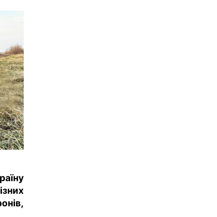
раїну
ізних
онів,