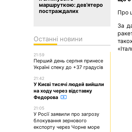
маршруткою: дев’ятеро
постраждалих
Про 
За д
раке
Останні новини
тако
«Італ
21:59
Перший день серпня принесе
Україні спеку до +37 градусів
21:42
У Києві тисячі людей вийшли
на ходу через відставку
Федорова
21:05
У Росії заявили про загрозу
блокування зернового
експорту через Чорне море