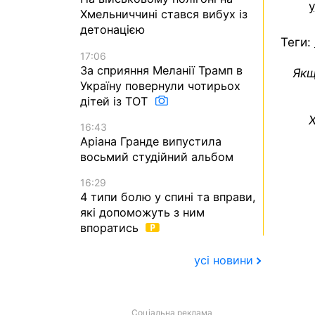
Хмельниччині стався вибух із
детонацією
Теги:
17:06
За сприяння Меланії Трамп в
Якщ
Україну повернули чотирьох
дітей із ТОТ
Х
16:43
Аріана Гранде випустила
восьмий студійний альбом
16:29
4 типи болю у спині та вправи,
які допоможуть з ним
впоратись
усі новини
Соціальна реклама