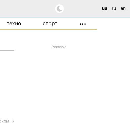
ua
ru
en
техно
спорт
•••
Реклама
сском →