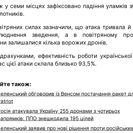
ж у семи місцях зафіксовано падіння уламків з
лотників.
вітряних силах зазначили, що атака тривала й 
люднення зведення, а в повітряному про
їни залишалися кілька ворожих дронів.
ідрахунками, ефективність роботи українсько
ас цієї атаки склала близько 93,5%.
йте також:
Зеленський обговорив із Венсом постачання ракет д
atriot
осія атакувала Україну 255 дронами з чотирьох
напрямків: ППО знешкодила 195 цілей
еленський заявив про нові рішення проти російськи