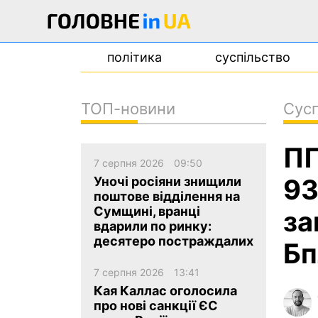
політика
суспільство
ТОП-новини
Сусп
новини
ПП
про проєкт
7 серпня 2026
09:50
контакти
93
Уночі росіяни знищили
поштове відділення на
Сумщині, вранці
за
вдарили по ринку:
десятеро постраждалих
Б
7 серпня 2026
13:41
Кая Каллас оголосила
про нові санкції ЄС