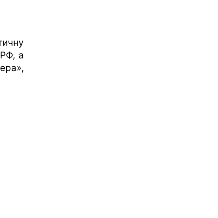
тичну
РФ, а
ера»,