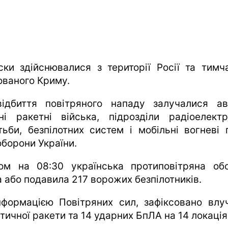
ски здійснювалися з території Росії та тимч
ованого Криму.
ідбиття повітряного нападу залучалися аві
тні ракетні війська, підрозділи радіоелектр
тьби, безпілотних систем і мобільні вогневі 
оборони України.
ом на 08:30 українська протиповітряна об
а або подавила 217 ворожих безпілотників.
нформацією Повітряних сил, зафіксовано влу
тичної ракети та 14 ударних БпЛА на 14 локація