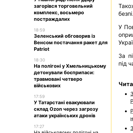
Тако
загорівся торговельний
комплекс, восьмеро
безпі
постраждалих
У По
18:59
опри
Зеленський обговорив із
Укра
Венсом постачання ракет для
Patriot
За п
18:30
під ч
На полігоні у Хмельницькому
детонували боєприпаси:
травмовані четверо
Чита
військових
17:59
P
У Татарстані евакуювали
склад Ozon через загрозу
Р
атаки українських дронів
17:27
З
На військовому полігоні на