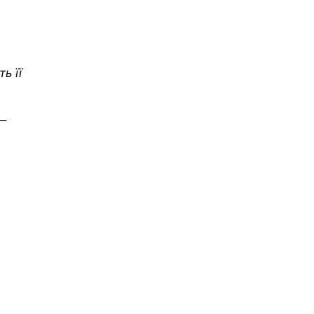
ь її
 —