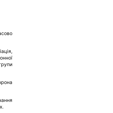
асово
ація,
онної
групи
орона
чання
х.