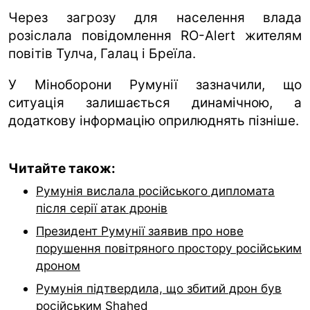
Через загрозу для населення влада
розіслала повідомлення RO-Alert жителям
повітів Тулча, Галац і Бреїла.
У Міноборони Румунії зазначили, що
ситуація залишається динамічною, а
додаткову інформацію оприлюднять пізніше.
Читайте також:
Румунія вислала російського дипломата
після серії атак дронів
Президент Румунії заявив про нове
порушення повітряного простору російським
дроном
Румунія підтвердила, що збитий дрон був
російським Shahed