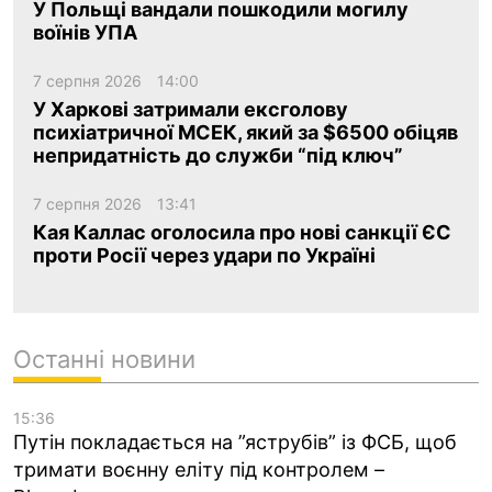
У Польщі вандали пошкодили могилу
воїнів УПА
7 серпня 2026
14:00
У Харкові затримали ексголову
психіатричної МСЕК, який за $6500 обіцяв
непридатність до служби “під ключ”
7 серпня 2026
13:41
Кая Каллас оголосила про нові санкції ЄС
проти Росії через удари по Україні
Останні новини
15:36
Путін покладається на ”яструбів” із ФСБ, щоб
тримати воєнну еліту під контролем –