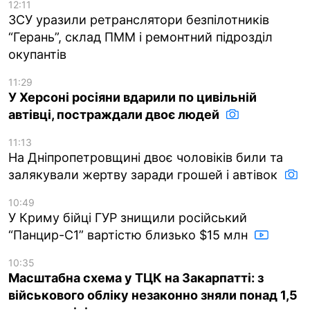
12:11
ЗСУ уразили ретранслятори безпілотників
“Герань”, склад ПММ і ремонтний підрозділ
окупантів
11:29
У Херсоні росіяни вдарили по цивільній
автівці, постраждали двоє людей
11:13
На Дніпропетровщині двоє чоловіків били та
залякували жертву заради грошей і автівок
10:49
У Криму бійці ГУР знищили російський
“Панцир-С1” вартістю близько $15 млн
10:35
Масштабна схема у ТЦК на Закарпатті: з
військового обліку незаконно зняли понад 1,5