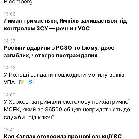
Bloomberg
15:06
Лиман тримається, Ямпіль залишається під
контролем ЗСУ — речник УОС
14:37
Росіяни вдарили з РСЗО по Ізюму: двоє
загиблих, четверо постраждалих
14:22
У Польщі вандали пошкодили могилу воїнів
УПА
14:00
У Харкові затримали ексголову психіатричної
МСЕК, який за $6500 обіцяв непридатність до
служби “під ключ”
13:41
Кая Каллас оголосила про нові санкції ЄС