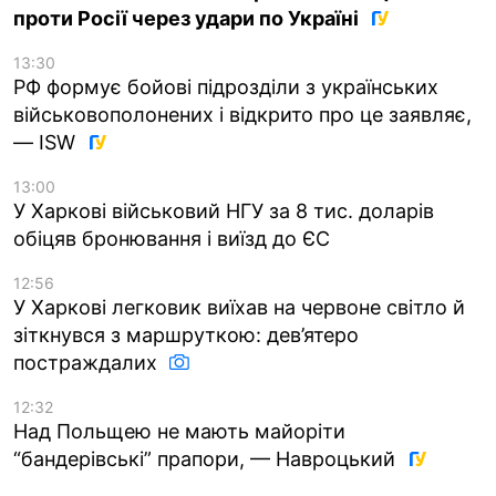
проти Росії через удари по Україні
13:30
РФ формує бойові підрозділи з українських
військовополонених і відкрито про це заявляє,
— ISW
13:00
У Харкові військовий НГУ за 8 тис. доларів
обіцяв бронювання і виїзд до ЄС
12:56
У Харкові легковик виїхав на червоне світло й
зіткнувся з маршруткою: дев’ятеро
постраждалих
12:32
Над Польщею не мають майоріти
“бандерівські” прапори, — Навроцький