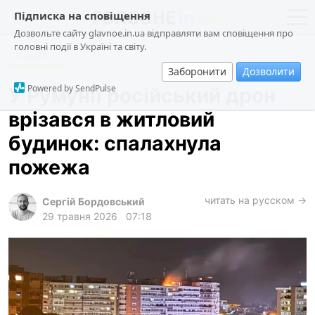
Підписка на сповіщення
Дозвольте сайту glavnoe.in.ua відправляти вам сповіщення про
головні події в Україні та світу.
Події
новини
політика
Заборонити
Дозволити
про проєкт
суспільство
Powered by SendPulse
У Румунії російський дрон
контакти
економіка
врізався в житловий
події
будинок: спалахнула
кримінал
пожежа
техно
читать на русском →
спорт
Сергій Бордовський
29 травня 2026
07:18
лонгріди
харків
архів
gambling