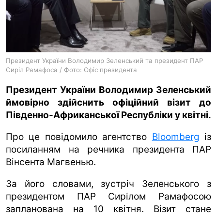
ua
ru
en
Президент України Володимир Зеленський та президент ПАР
Сиріл Рамафоса / Фото: Офіс президента
Президент України Володимир Зеленський
ймовірно здійснить офіційний візит до
Південно-Африканської Республіки у квітні.
Про це повідомило агентство
Bloomberg
із
посиланням на речника президента ПАР
Вінсента Магвенью.
За його словами, зустріч Зеленського з
президентом ПАР Сирілом Рамафосою
запланована на 10 квітня. Візит стане