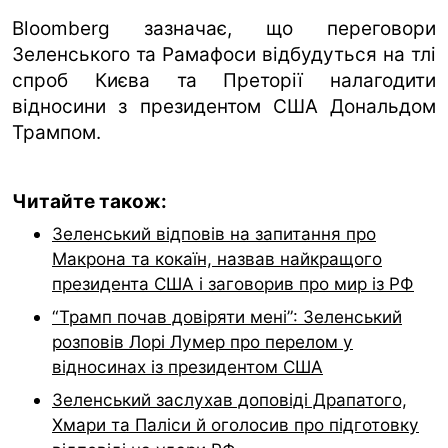
Bloomberg зазначає, що переговори
Зеленського та Рамафоси відбудуться на тлі
спроб Києва та Преторії налагодити
відносини з президентом США Дональдом
Трампом.
Читайте також:
Зеленський відповів на запитання про
Макрона та кокаїн, назвав найкращого
президента США і заговорив про мир із РФ
“Трамп почав довіряти мені”: Зеленський
розповів Лорі Лумер про перелом у
відносинах із президентом США
Зеленський заслухав доповіді Драпатого,
Хмари та Паліси й оголосив про підготовку