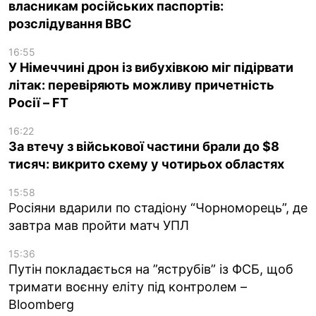
власникам російських паспортів:
розслідування BBC
16:55
У Німеччині дрон із вибухівкою міг підірвати
літак: перевіряють можливу причетність
Росії – FT
16:22
За втечу з військової частини брали до $8
тисяч: викрито схему у чотирьох областях
15:58
Росіяни вдарили по стадіону “Чорноморець”, де
завтра мав пройти матч УПЛ
15:36
Путін покладається на ”яструбів” із ФСБ, щоб
тримати воєнну еліту під контролем –
Bloomberg