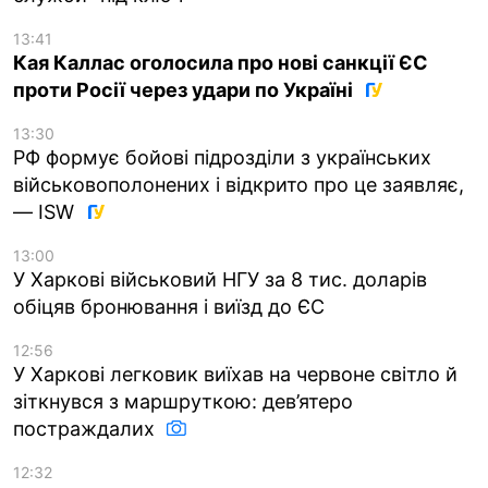
13:41
Кая Каллас оголосила про нові санкції ЄС
проти Росії через удари по Україні
13:30
РФ формує бойові підрозділи з українських
військовополонених і відкрито про це заявляє,
— ISW
13:00
У Харкові військовий НГУ за 8 тис. доларів
обіцяв бронювання і виїзд до ЄС
12:56
У Харкові легковик виїхав на червоне світло й
зіткнувся з маршруткою: дев’ятеро
постраждалих
12:32