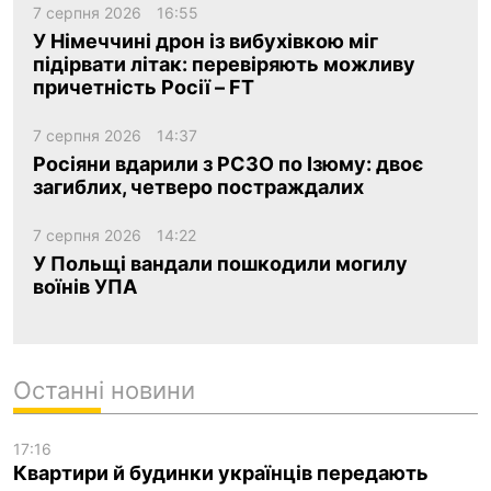
7 серпня 2026
16:55
У Німеччині дрон із вибухівкою міг
підірвати літак: перевіряють можливу
причетність Росії – FT
7 серпня 2026
14:37
Росіяни вдарили з РСЗО по Ізюму: двоє
загиблих, четверо постраждалих
7 серпня 2026
14:22
У Польщі вандали пошкодили могилу
воїнів УПА
Останні новини
17:16
Квартири й будинки українців передають