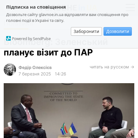
Підписка на сповіщення
Дозвольте сайту glavnoe.in.ua відправляти вам сповіщення про
головні події в Україні та світу.
Політика
новини
політика
Заборонити
Дозволити
про проєкт
суспільство
Powered by SendPulse
Bloomberg: Зеленський
контакти
економіка
планує візит до ПАР
події
кримінал
читать на русском →
Федір Олексієв
7 березня 2025
14:26
техно
спорт
лонгріди
харків
архів
gambling