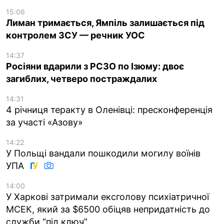
15:06
Лиман тримається, Ямпіль залишається під
контролем ЗСУ — речник УОС
14:37
Росіяни вдарили з РСЗО по Ізюму: двоє
загиблих, четверо постраждалих
14:31
4 річниця теракту в Оленівці: пресконференція
за участі «Азову»
14:22
У Польщі вандали пошкодили могилу воїнів
УПА
14:00
У Харкові затримали ексголову психіатричної
МСЕК, який за $6500 обіцяв непридатність до
служби “під ключ”