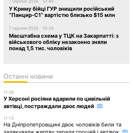
7 серпня 2026
10:49
У Криму бійці ГУР знищили російський
“Панцир-С1” вартістю близько $15 млн
7 серпня 2026
10:35
Масштабна схема у ТЦК на Закарпатті: з
військового обліку незаконно зняли
понад 1,5 тис. чоловіків
Останні новини
11:29
У Херсоні росіяни вдарили по цивільній
автівці, постраждали двоє людей
11:13
На Дніпропетровщині двоє чоловіків били та
залякували жертву заради грошей і автівок