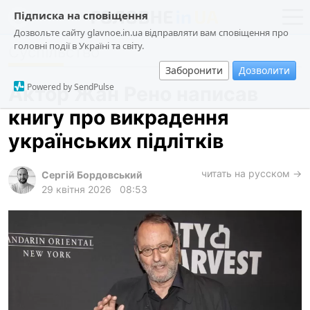
Підписка на сповіщення
Дозвольте сайту glavnoe.in.ua відправляти вам сповіщення про
головні події в Україні та світу.
Суспільство
новини
політика
Заборонити
Дозволити
про проєкт
суспільство
Powered by SendPulse
Актор Жан Рено написав
контакти
економіка
книгу про викрадення
події
українських підлітків
кримінал
техно
читать на русском →
Сергій Бордовський
29 квітня 2026
08:53
спорт
лонгріди
харків
архів
gambling