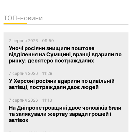
ТОП-новини
7 серпня 2026
09:50
Уночі росіяни знищили поштове
відділення на Сумщині, вранці вдарили по
ринку: десятеро постраждалих
7 серпня 2026
11:29
У Херсоні росіяни вдарили по цивільній
автівці, постраждали двоє людей
7 серпня 2026
11:13
На Дніпропетровщині двоє чоловіків били
та залякували жертву заради грошей і
автівок