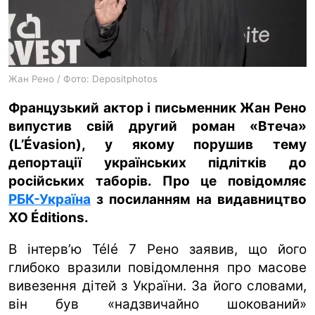
ua
ru
en
Жан Рено / Фото: Depositphotos
Французький актор і письменник Жан Рено
випустив свій другий роман «Втеча»
(L’Évasion), у якому порушив тему
депортації українських підлітків до
російських таборів. Про це повідомляє
РБК-Україна
з посиланням на видавництво
XO Éditions.
В інтерв’ю Télé 7 Рено заявив, що його
глибоко вразили повідомлення про масове
вивезення дітей з України. За його словами,
він був «надзвичайно шокований»