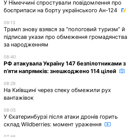
У Німеччині спростували повідомлення про
боєприпаси на борту українського Ан-124
09:13
Трамп знову взявся за “пологовий туризм” й
підписав укази про обмеження громадянства
за народженням
08:40
РФ атакувала Україну 147 безпілотниками з
п’яти напрямків: знешкоджено 114 цілей
08:29
На Київщині через спеку обмежили рух
вантажівок
08:05
У Єкатеринбурзі після атаки дронів горить
склад Wildberries: момент ураження
07:46