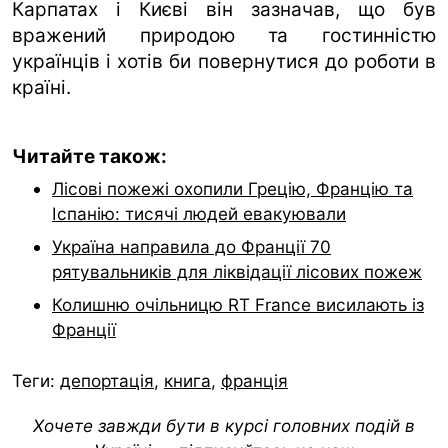
Карпатах і Києві він зазначав, що був
вражений природою та гостинністю
українців і хотів би повернутися до роботи в
країні.
Читайте також:
Лісові пожежі охопили Грецію, Францію та
Іспанію: тисячі людей евакуювали
Україна направила до Франції 70
рятувальників для ліквідації лісових пожеж
Колишню очільницю RT France висилають із
Франції
Теги:
депортація
,
книга
,
франція
Хочете завжди бути в курсі головних подій в