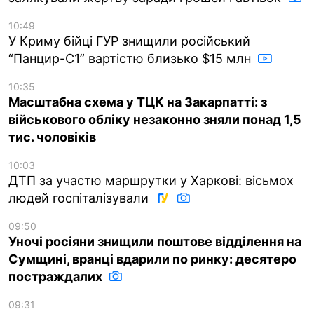
10:49
У Криму бійці ГУР знищили російський
“Панцир-С1” вартістю близько $15 млн
10:35
Масштабна схема у ТЦК на Закарпатті: з
військового обліку незаконно зняли понад 1,5
тис. чоловіків
10:03
ДТП за участю маршрутки у Харкові: вісьмох
людей госпіталізували
09:50
Уночі росіяни знищили поштове відділення на
Сумщині, вранці вдарили по ринку: десятеро
постраждалих
09:31