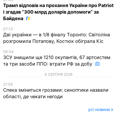
Трамп відповів на прохання України про Patriot
і згадав “300 млрд доларів допомоги” за
Байдена
07:13
Дві українки — в 1/8 фіналу Торонто: Світоліна
розгромила Потапову, Костюк обіграла Кіс
06:54
ЗСУ знищили ще 1210 окупантів, 67 артсистем
та три засоби ППО: втрати РФ за добу
6 СЕРПНЯ 2026
21:59
Спека зміниться грозами: синоптики назвали
області, де чекати негоди
усі новини