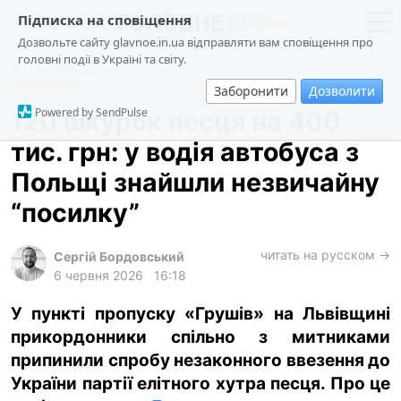
Підписка на сповіщення
Дозвольте сайту glavnoe.in.ua відправляти вам сповіщення про
головні події в Україні та світу.
Кримінал
новини
політика
Заборонити
Дозволити
про проєкт
суспільство
Powered by SendPulse
120 шкурок песця на 400
контакти
економіка
тис. грн: у водія автобуса з
події
Польщі знайшли незвичайну
кримінал
“посилку”
техно
читать на русском →
спорт
Сергій Бордовський
6 червня 2026
16:18
лонгріди
У пункті пропуску «Грушів» на Львівщині
харків
прикордонники спільно з митниками
архів
припинили спробу незаконного ввезення до
gambling
України партії елітного хутра песця. Про це