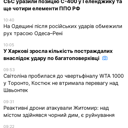
СБС уразили позицію С-400 у Геленджику та
ще чотири елементи ППО РФ
10:40
На Одещині після російських ударів обмежили
рух трасою Одеса–Рені
10:05
У Харкові зросла кількість постраждалих
внаслідок удару по багатоповерхівці
09:53
Світоліна пробилася до чвертьфіналу WTA 1000
у Торонто, Костюк не втримала перевагу над
Швьонтек
09:31
Реактивні дрони атакували Житомир: над
містом здійнявся чорний дим, є руйнування
09:22