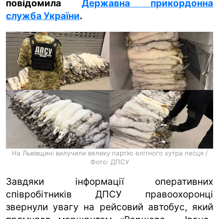
повідомила
Державна прикордонна
служба України
.
ua
ru
en
На Львівщині вилучили велику партію елітного хутра песця /
Фото: ДПСУ
Завдяки інформації оперативних
співробітників ДПСУ правоохоронці
звернули увагу на рейсовий автобус, який