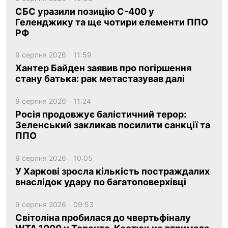
СБС уразили позицію С-400 у
Геленджику та ще чотири елементи ППО
РФ
9 серпня 2026
11:59
Хантер Байден заявив про погіршення
стану батька: рак метастазував далі
9 серпня 2026
11:24
Росія продовжує балістичний терор:
Зеленський закликав посилити санкції та
ППО
9 серпня 2026
10:05
У Харкові зросла кількість постраждалих
внаслідок удару по багатоповерхівці
9 серпня 2026
09:53
Світоліна пробилася до чвертьфіналу