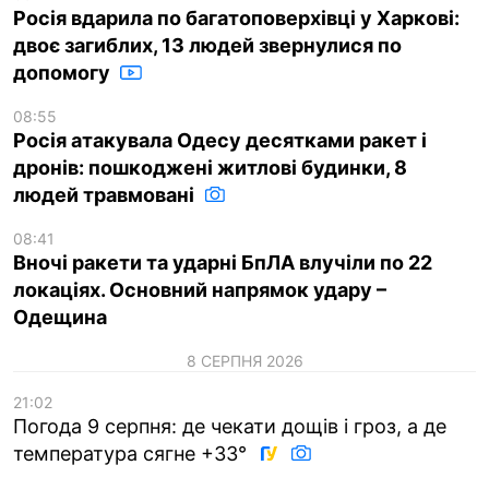
Росія вдарила по багатоповерхівці у Харкові:
двоє загиблих, 13 людей звернулися по
допомогу
08:55
Росія атакувала Одесу десятками ракет і
дронів: пошкоджені житлові будинки, 8
людей травмовані
08:41
Вночі ракети та ударні БпЛА влучіли по 22
локаціях. Основний напрямок удару –
Одещина
8 СЕРПНЯ 2026
21:02
Погода 9 серпня: де чекати дощів і гроз, а де
температура сягне +33°