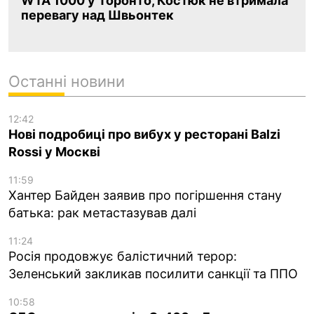
WTA 1000 у Торонто, Костюк не втримала
перевагу над Швьонтек
Останні новини
12:42
Нові подробиці про вибух у ресторані Balzi
Rossi у Москві
11:59
Хантер Байден заявив про погіршення стану
батька: рак метастазував далі
11:24
Росія продовжує балістичний терор:
Зеленський закликав посилити санкції та ППО
10:58