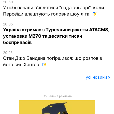
20:50
У небі почали з’являтися “падаючі зорі”: коли
Персеїди влаштують головне шоу літа
20:35
Україна отримає з Туреччини ракети ATACMS,
установки M270 та десятки тисяч
боєприпасів
20:25
Стан Джо Байдена погіршився: що розповів
його син Хантер
усі новини
Соціальна реклама