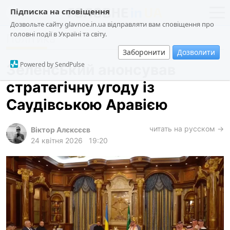
Підписка на сповіщення
Дозвольте сайту glavnoe.in.ua відправляти вам сповіщення про
головні події в Україні та світу.
Політика
новини
політика
Заборонити
Дозволити
про проєкт
суспільство
Powered by SendPulse
Зеленський анонсував
контакти
економіка
стратегічну угоду із
події
Саудівською Аравією
кримінал
техно
читать на русском →
Віктор Алєксєєв
24 квітня 2026
19:20
спорт
лонгріди
харків
архів
gambling