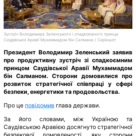
ua
ru
en
Зустріч Володимира Зеленського і спадкоємного принца
Саудівської Аравії Мухаммадом бін Салмана / Скріншот
Президент Володимир Зеленський заявив
про продуктивну зустріч зі спадкоємним
принцом Саудівської Аравії Мухаммадом
бін Салманом. Сторони домовилися про
розвиток стратегічної співпраці у сфері
безпеки, енергетики та продовольства.
Про це
повідомив
глава держави.
За його словами, між Україною та
Саудівською Аравією досягнуто стратегічної
безпекової домовленості, яку сторони