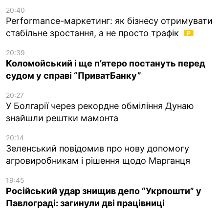
20:40
Performance-маркетинг: як бізнесу отримувати
стабільне зростання, а не просто трафік
20:39
Коломойський і ще п’ятеро постануть перед
судом у справі “ПриватБанку”
20:27
У Болгарії через рекордне обміління Дунаю
знайшли рештки мамонта
20:14
Зеленський повідомив про нову допомогу
агровиробникам і рішення щодо Марганця
19:45
Російський удар знищив депо “Укрпошти” у
Павлограді: загинули дві працівниці