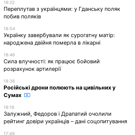
19:22
Переплутав з українцями: у Гданську поляк
побив поляків
18:54
Українку завербували як сурогатну матір:
народжена двійня померла в лікарні
18:46
Сила влучності: як працює бойовий
розрахунок артилерії
18:36
Російські дрони полюють на цивільних у
Сумах
18:16
Залужний, Федоров і Драпатий очолили
рейтинг довіри українців – дані соцопитування
17:49