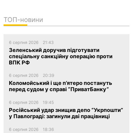
ТОП-новини
6 серпня 2026
21:43
Зеленський доручив підготувати
спеціальну санкційну операцію проти
ВПК РФ
6 серпня 2026
20:39
Коломойський і ще п’ятеро постануть
перед судом у справі “ПриватБанку”
6 серпня 2026
19:45
Російський удар знищив депо “Укрпошти”
у Павлограді: загинули дві працівниці
6 серпня 2026
18:36