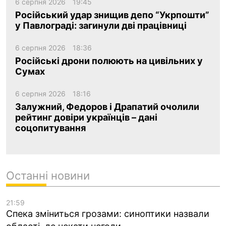
6 серпня 2026
19:45
Російський удар знищив депо “Укрпошти”
у Павлограді: загинули дві працівниці
6 серпня 2026
18:36
Російські дрони полюють на цивільних у
Сумах
6 серпня 2026
18:16
Залужний, Федоров і Драпатий очолили
рейтинг довіри українців – дані
соцопитування
Останні новини
21:59
Спека зміниться грозами: синоптики назвали