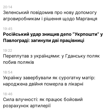
20:14
Зеленський повідомив про нову допомогу
агровиробникам і рішення щодо Марганця
19:45
Російський удар знищив депо “Укрпошти” у
Павлограді: загинули дві працівниці
19:22
Переплутав з українцями: у Гданську поляк
побив поляків
18:54
Українку завербували як сурогатну матір:
народжена двійня померла в лікарні
18:46
Сила влучності: як працює бойовий
розрахунок артилерії