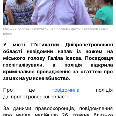
ua
ru
en
Міський голова П'ятихаток Галіл Ісаєв / Фото: Facebook Галіл
Ісаєв
У місті П’ятихатки Дніпропетровської
області невідомий напав із ножем на
міського голову Галіла Ісаєва. Посадовця
госпіталізували, а поліція відкрила
кримінальне провадження за статтею про
замах на умисне вбивство.
Про це
повідомила
поліція
Дніпропетровської області.
За даними правоохоронців, повідомлення
про напад надійшло 26 травня близько