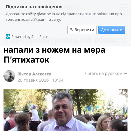
Підписка на сповіщення
Дозвольте сайту glavnoe.in.ua відправляти вам сповіщення про
головні події в Україні та світу.
Кримінал
новини
політика
Заборонити
Дозволити
про проєкт
суспільство
Powered by SendPulse
У Дніпропетровській області
контакти
економіка
напали з ножем на мера
події
П’ятихаток
кримінал
техно
читать на русском →
Віктор Алєксєєв
26 травня 2026
13:34
спорт
лонгріди
харків
архів
gambling