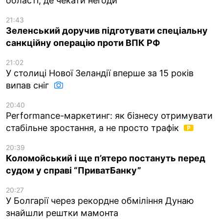
області, де чекати негоди
21:43
Зеленський доручив підготувати спеціальну
санкційну операцію проти ВПК РФ
21:02
У столиці Нової Зеландії вперше за 15 років
випав сніг
20:40
Performance-маркетинг: як бізнесу отримувати
стабільне зростання, а не просто трафік
20:39
Коломойський і ще п’ятеро постануть перед
судом у справі “ПриватБанку”
20:27
У Болгарії через рекордне обміління Дунаю
знайшли рештки мамонта