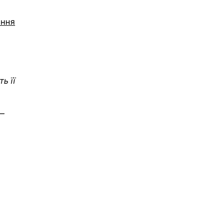
ення
ь її
 —