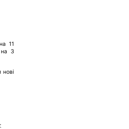
на 11
 на 3
 нові
т