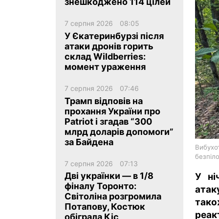
знешкоджено 114 цілей
7 серпня 2026
08:05
У Єкатеринбурзі після
атаки дронів горить
склад Wildberries:
момент ураження
ua
ru
en
7 серпня 2026
07:46
Трамп відповів на
прохання України про
Patriot і згадав “300
млрд доларів допомоги”
за Байдена
Вибухо
безпіло
7 серпня 2026
07:13
Дві українки — в 1/8
У ні
фіналу Торонто:
атак
Світоліна розгромила
так
Потапову, Костюк
реа
обіграла Кіс