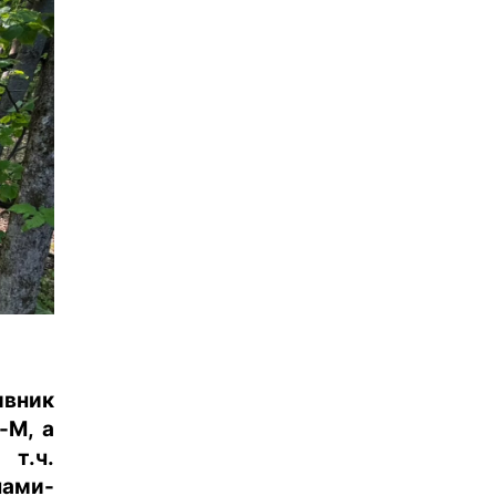
ивник
-М, а
т.ч.
ами-