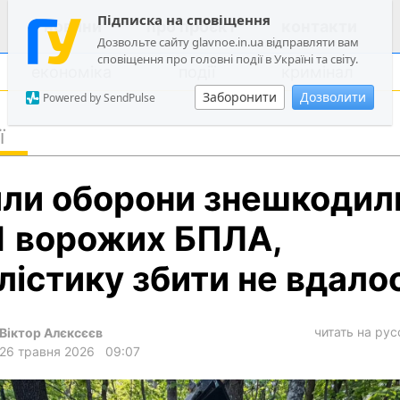
Підписка на сповіщення
новини
про проєкт
контакти
Дозвольте сайту glavnoe.in.ua відправляти вам
сповіщення про головні події в Україні та світу.
економіка
події
кримінал
Заборонити
Дозволити
Powered by SendPulse
ї
політика
ли оборони знешкодил
суспільство
економіка
1 ворожих БПЛА,
події
лістику збити не вдало
кримінал
техно
читать на ру
Віктор Алєксєєв
спорт
26 травня 2026
09:07
лонгріди