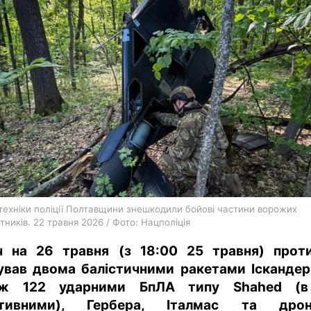
харків
архів
gambling
техніки поліції Полтавщини знешкодили бойові частини ворожих
тників. 22 травня 2026 / Фото: Нацполіція
ч на 26 травня (з 18:00 25 травня) прот
ував двома балістичними ракетами Іскандер
ож 122 ударними БпЛА типу Shahed (в 
ктивними), Гербера, Італмас та дрон