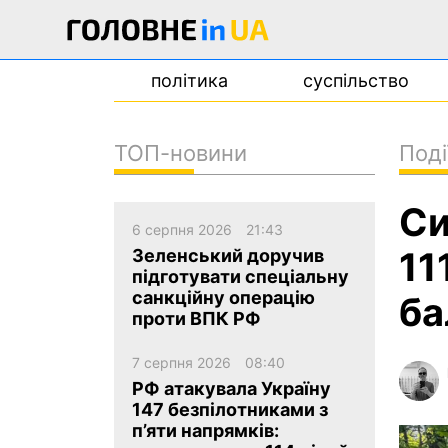
політика
суспільство
ТОП-новини
Поді
новини
Си
про проєкт
6 серпня 2026
21:43
контакти
11
Зеленський доручив
підготувати спеціальну
санкційну операцію
ба
проти ВПК РФ
7 серпня 2026
08:40
РФ атакувала Україну
147 безпілотниками з
п’яти напрямків: