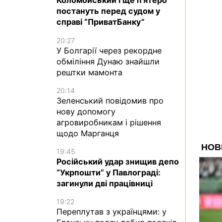
Коломойський і ще п’ятеро
постануть перед судом у
справі “ПриватБанку”
20:27
У Болгарії через рекордне
обміління Дунаю знайшли
рештки мамонта
20:14
Зеленський повідомив про
нову допомогу
агровиробникам і рішення
щодо Марганця
19:45
Російський удар знищив депо
“Укрпошти” у Павлограді:
загинули дві працівниці
19:22
Переплутав з українцями: у