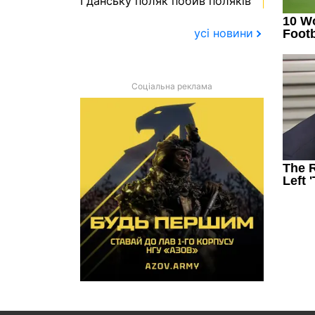
Гданську поляк побив поляків
усі новини
Соціальна реклама