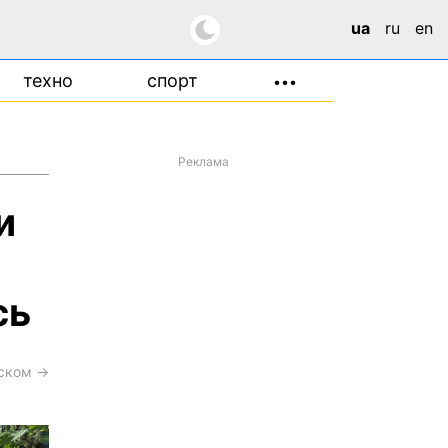
ua
ru
en
техно
спорт
•••
Реклама
и
сь
сском →