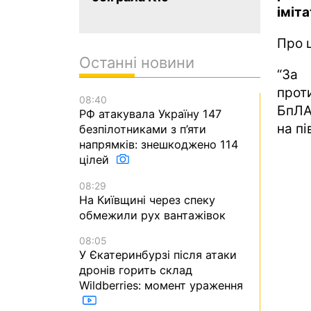
іміт
Про 
Останні новини
“За
прот
08:40
БпЛА 
РФ атакувала Україну 147
на пі
безпілотниками з п’яти
напрямків: знешкоджено 114
цілей
08:29
На Київщині через спеку
обмежили рух вантажівок
08:05
У Єкатеринбурзі після атаки
дронів горить склад
Wildberries: момент ураження