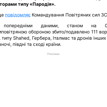
аторами типу «Пародія».
це
повідомляє
Командування Повітряних сил ЗС
 попередніми даними, станом на 08
иповітряною обороною збито/подавлено 111 во
типу Shahed, Гербера, Італмас та дронів інших
вночі, півдні та сході країни.
Реклама