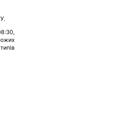
У.
:30,
рожих
 типів