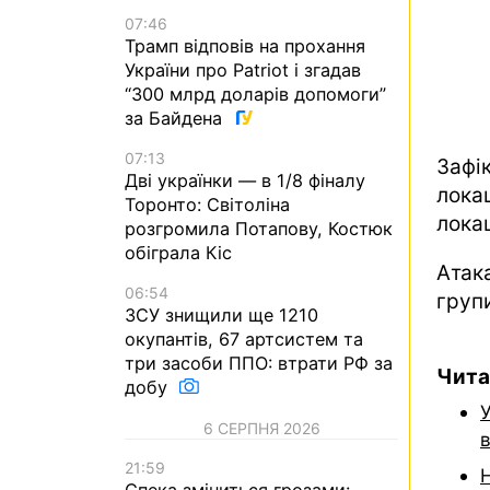
07:46
Трамп відповів на прохання
України про Patriot і згадав
“300 млрд доларів допомоги”
за Байдена
07:13
Зафі
Дві українки — в 1/8 фіналу
лока
Торонто: Світоліна
локац
розгромила Потапову, Костюк
обіграла Кіс
Атак
06:54
груп
ЗСУ знищили ще 1210
окупантів, 67 артсистем та
три засоби ППО: втрати РФ за
Чита
добу
У
6 СЕРПНЯ 2026
в
21:59
Спека зміниться грозами: