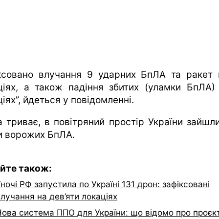
ксовано влучання 9 ударних БпЛА та ракет 
ціях, а також падіння збитих (уламки БпЛА)
іях”, йдеться у повідомленні.
а триває, в повітряний простір України зайшли
и ворожих БпЛА.
йте також:
ночі РФ запустила по Україні 131 дрон: зафіксовані
лучання на дев’яти локаціях
Нова система ППО для України: що відомо про проєк