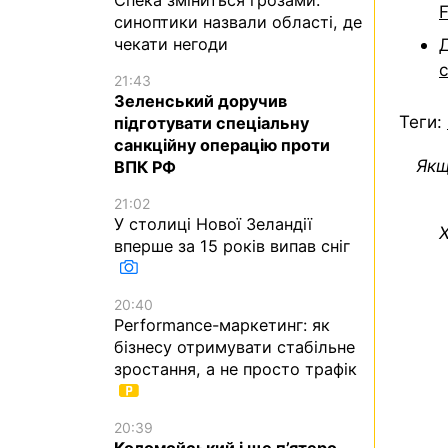
F
синоптики назвали області, де
чекати негоди
21:43
Зеленський доручив
Теги:
підготувати спеціальну
санкційну операцію проти
Якщ
ВПК РФ
21:02
У столиці Нової Зеландії
Х
вперше за 15 років випав сніг
20:40
Performance-маркетинг: як
бізнесу отримувати стабільне
зростання, а не просто трафік
20:39