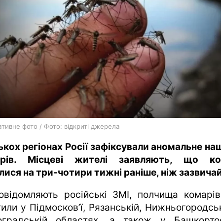
харків
архів
gambling
тивне фото / Фото: відкриті джерела
лькох регіонах Росії зафіксували аномальне на
арів. Місцеві жителі заявляють, що ко
илися на три-чотири тижні раніше, ніж зазвичай
овідомляють російські ЗМІ, полчища комарі
тили у Підмосков’ї, Рязанській, Нижньогородськ
оградській областях, а також у Башкортос