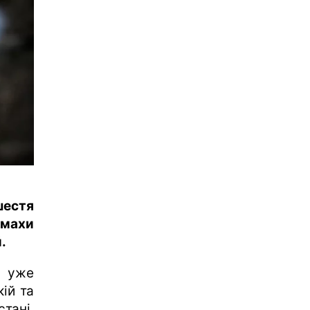
шестя
махи
.
в уже
ій та
тані,