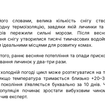
ого словами, велика кількість снігу ств
одну термоізоляцію, завдяки якій личинки та
рів пережили сильні морози. Після весн
ння снігу утворилися тисячі тимчасових водой
и ідеальними місцями для розвитку комах.
 того, раннє весняне потепління та опади приск
івання личинок у два-три рази.
 холодній погоді цикл може розтягуватися на т
якщо температура тримається близько +20–3
 покоління з’являється буквально за 10 днів. 
опуляція починає зростати вибуховим чино
ачив експерт.