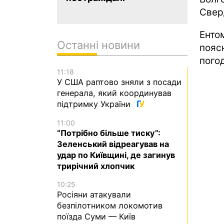
Свер
Енто
Останні новини
пояс
пого
11:18
У США раптово зняли з посади
генерала, який координував
підтримку України
11:00
“Потрібно більше тиску”:
Зеленський відреагував на
удар по Київщині, де загинув
трирічний хлопчик
10:25
Росіяни атакували
безпілотником локомотив
поїзда Суми — Київ