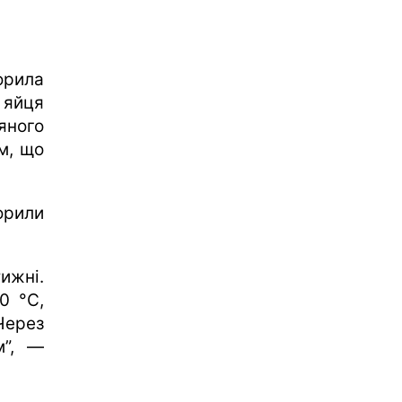
орила
 яйця
яного
м, що
орили
ижні.
0 °C,
Через
м”, —