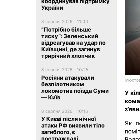
координував підтримку
України
8 серпня 2026
11:00
“Потрібно більше
тиску”: Зеленський
відреагував на удар по
ua
ru
en
Київщині, де загинув
трирічний хлопчик
8 серпня 2026
10:25
Росіяни атакували
Ілюстра
безпілотником
локомотив поїзда Суми
У кі
— Київ
ком
з’яв
8 серпня 2026
10:16
У Києві після нічної
Як п
атаки РФ виявили тіло
помі
загиблого, є
постраждалі
Волг