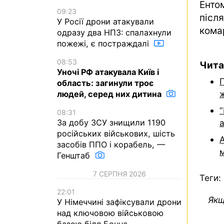
Енто
09:23
післ
У Росії дрони атакували
комар
одразу два НПЗ: спалахнули
пожежі, є постраждалі
08:53
Чита
Уночі РФ атакувала Київ і
область: загинули троє
людей, серед них дитина
“
08:31
а
За добу ЗСУ знищили 1190
російських військових, шість
засобів ППО і корабель, —
Генштаб
7 СЕРПНЯ 2026
Теги:
22:01
Якщ
У Німеччині зафіксували дрони
над ключовою військовою