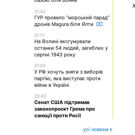
базою біля Бонна
Х
21:42
ГУР провело “морський парад”
дронів Magura біля Ялти
21:17
На Волині ексгумували
останки 54 людей, загиблих у
серпні 1943 року
21:05
У РФ хочуть зняти з виборів
партію, яка виступає проти
війни в Україні
20:43
Сенат США підтримав
законопроєкт Грема про
санкції проти Росії
усі новини