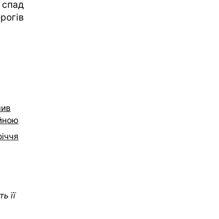
 спад
рогів
чив
ійною
річчя
ь її