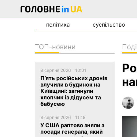
політика
суспільство
ТОП-новини
Поді
новини
Ро
про проєкт
8 серпня 2026
10:01
контакти
на
П’ять російських дронів
влучили в будинок на
Київщині: загинули
хлопчик із дідусем та
бабусею
8 серпня 2026
11:18
У США раптово зняли з
посади генерала, який