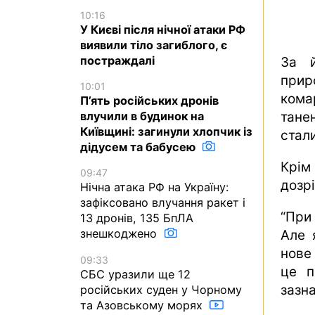
10:16
У Києві після нічної атаки РФ
виявили тіло загиблого, є
постраждалі
За й
прир
10:01
кома
П’ять російських дронів
тане
влучили в будинок на
Київщині: загинули хлопчик із
стал
дідусем та бабусею
Крім
09:47
дозр
Нічна атака РФ на Україну:
зафіксовано влучання ракет і
“При
13 дронів, 135 БпЛА
знешкоджено
Але 
нове
09:33
це п
СБС уразили ще 12
зазн
російських суден у Чорному
та Азовському морях