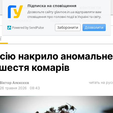
Підписка на сповіщення
новини
про проєкт
контакти
Дозвольте сайту glavnoe.in.ua відправляти вам
сповіщення про головні події в Україні та світу.
економіка
події
кримінал
Заборонити
Дозволити
Powered by SendPulse
ї
політика
сію накрило аномальне
суспільство
економіка
шестя комарів
події
кримінал
читать на ру
Віктор Алєксєєв
26 травня 2026
08:43
техно
спорт
лонгріди