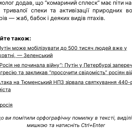
молог додав, що “комариний сплеск” має піти на
я тривалої спеки та активізації природних во
ів — жаб, бабок і деяких видів птахів.
йте також:
Путін може мобілізувати до 500 тисяч людей вже у
жовтні, — Зеленський
Росія не починала війну”: Путін у Петербурзі запере
гресію та закликав “просочити свідомість” росіян в
Атака на Тюменський НПЗ зірвала святкування 440-
міста
росія
о ви помітили орфографічну помилку в тексті, виділіт
мишкою та натисніть Ctrl+Enter