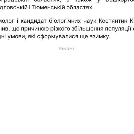
дловській і Тюменській областях.
молог і кандидат біологічних наук Костянтин К
нив, що причиною різкого збільшення популяції 
дні умови, які сформувалися ще взимку.
Реклама