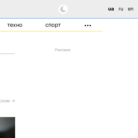
ua
ru
en
техно
спорт
•••
Реклама
сском →