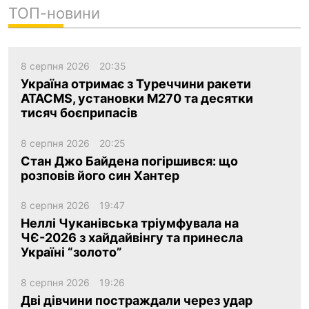
ТОП-новини
8 серпня 2026
20:35
Україна отримає з Туреччини ракети
ATACMS, установки M270 та десятки
тисяч боєприпасів
8 серпня 2026
20:25
Стан Джо Байдена погіршився: що
розповів його син Хантер
8 серпня 2026
19:47
Неллі Чуканівська тріумфувала на
ЧЄ-2026 з хайдайвінгу та принесла
Україні “золото”
8 серпня 2026
19:26
Дві дівчини постраждали через удар