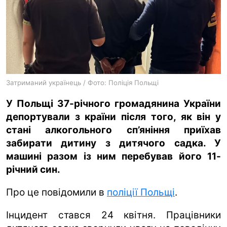
ua
ru
en
Затриманий українець / Фото: Поліція Польщі
У Польщі 37-річного громадянина України
депортували з країни після того, як він у
стані алкогольного сп’яніння приїхав
забирати дитину з дитячого садка. У
машині разом із ним перебував його 11-
річний син.
Про це повідомили в
поліції Польщі
.
Інцидент стався 24 квітня. Працівники