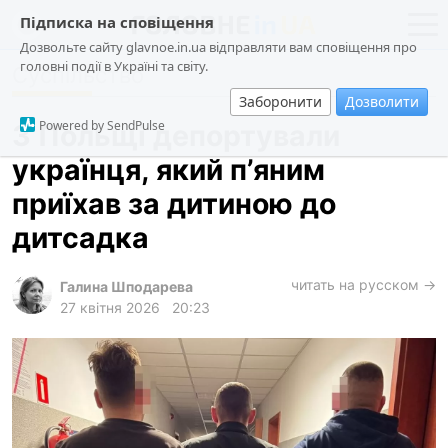
Підписка на сповіщення
Дозвольте сайту glavnoe.in.ua відправляти вам сповіщення про
головні події в Україні та світу.
Суспільство
новини
політика
Заборонити
Дозволити
про проєкт
суспільство
Powered by SendPulse
З Польщі депортували
контакти
економіка
українця, який п’яним
події
приїхав за дитиною до
кримінал
дитсадка
техно
читать на русском →
спорт
Галина Шподарева
27 квітня 2026
20:23
лонгріди
харків
архів
gambling