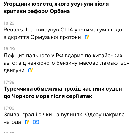
Угорщини юриста, якого усунули після
критики реформ Орбана
18:29
Reuters: Іран висунув США ультиматум щодо
відкриття Ормузької протоки
18:09
Дефіцит пального у РФ вдарив по китайських
авто: від неякісного бензину масово ламаються
двигуни
17:38
Туреччина обмежила прохід частини суден
до Чорного моря після серії атак
17:09
Злива, град і річки на вулицях: Одесу накрила
негода