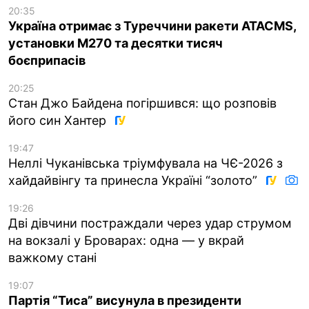
20:35
Україна отримає з Туреччини ракети ATACMS,
установки M270 та десятки тисяч
боєприпасів
20:25
Стан Джо Байдена погіршився: що розповів
його син Хантер
19:47
Неллі Чуканівська тріумфувала на ЧЄ-2026 з
хайдайвінгу та принесла Україні “золото”
19:26
Дві дівчини постраждали через удар струмом
на вокзалі у Броварах: одна — у вкрай
важкому стані
19:07
Партія “Тиса” висунула в президенти