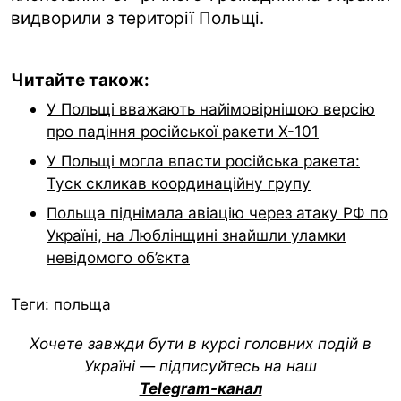
видворили з території Польщі.
Читайте також:
У Польщі вважають найімовірнішою версію
про падіння російської ракети Х-101
У Польщі могла впасти російська ракета:
Туск скликав координаційну групу
Польща піднімала авіацію через атаку РФ по
Україні, на Люблінщині знайшли уламки
невідомого об’єкта
Теги:
польща
Хочете завжди бути в курсі головних подій в
Україні — підписуйтесь на наш
Telegram-канал