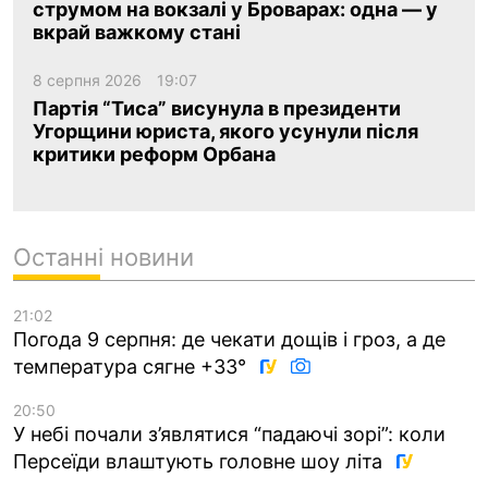
струмом на вокзалі у Броварах: одна — у
вкрай важкому стані
8 серпня 2026
19:07
Партія “Тиса” висунула в президенти
Угорщини юриста, якого усунули після
критики реформ Орбана
Останні новини
21:02
Погода 9 серпня: де чекати дощів і гроз, а де
температура сягне +33°
20:50
У небі почали з’являтися “падаючі зорі”: коли
Персеїди влаштують головне шоу літа