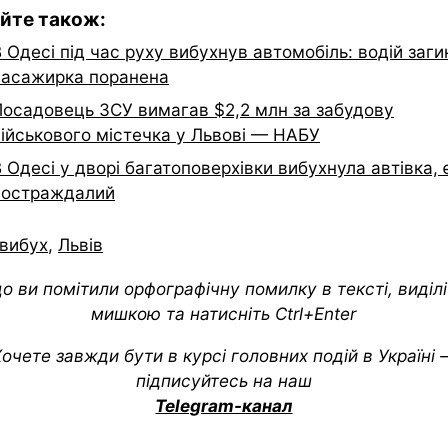
йте також:
 Одесі під час руху вибухнув автомобіль: водій заги
пасажирка поранена
Посадовець ЗСУ вимагав $2,2 млн за забудову
військового містечка у Львові — НАБУ
 Одесі у дворі багатоповерхівки вибухнула автівка, 
постраждалий
вибух
,
Львів
о ви помітили орфографічну помилку в тексті, виділіт
мишкою та натисніть Ctrl+Enter
очете завжди бути в курсі головних подій в Україні
підписуйтесь на наш
Telegram-канал