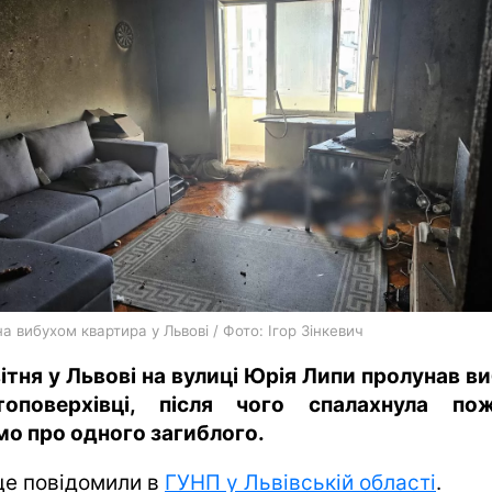
харків
архів
gambling
 вибухом квартира у Львові / Фото: Ігор Зінкевич
вітня у Львові на вулиці Юрія Липи пролунав ви
топоверхівці, після чого спалахнула по
мо про одного загиблого.
це повідомили в
ГУНП у Львівській області
.