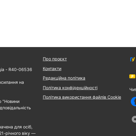
Про проєкт
Контакти
діа - R40-06536
Редакційна політика
осилання на
Політика конфіденційності
Чи
Політика використання файлів Cookie
о "Новини
дповідальність
ачена для осіб,
21-річного віку —