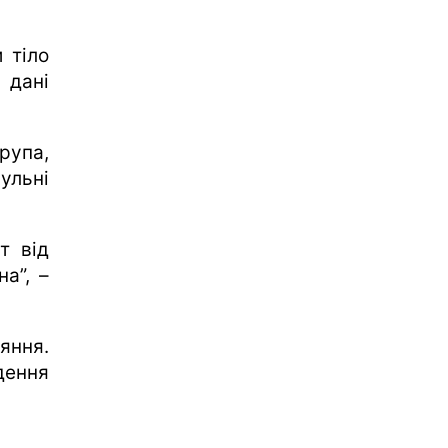
 тіло
 дані
рупа,
ульні
т від
на”, –
яння.
дення