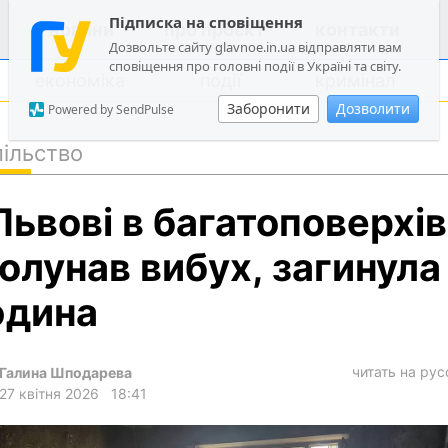
Підписка на сповіщення
новини
про проєкт
контакти
Дозвольте сайту glavnoe.in.ua відправляти вам
сповіщення про головні події в Україні та світу.
економіка
події
кримінал
Заборонити
Дозволити
Powered by SendPulse
ільство
політика
Львові в багатоповерхів
суспільство
економіка
олунав вибух, загинула
події
дина
кримінал
техно
читать на ру
Галина Шподарева
спорт
27 квітня 2026
18:41
лонгріди