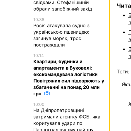
свідками: Стефанішиній
Чита
обрали запобіжний захід
В
10:38
Росія атакувала судно з
українською пшеницею:
загинув моряк, троє
постраждали
В
10:14
Квартири, будинки й
апартаменти в Буковелі:
Теги:
екскомандувача логістики
Повітряних сил підозрюють у
Якщ
збагаченні на понад 20 млн
грн
Х
10:00
На Дніпропетровщині
затримали агентку ФСБ, яка
коригувала удари по
Павлоградському району