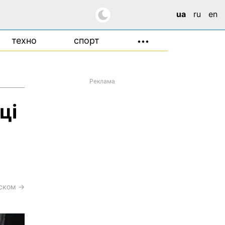
ua
ru
en
техно
спорт
•••
Реклама
ці
сском →