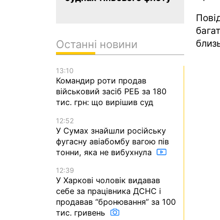
Пов
бага
близь
Останні новини
13:10
Командир роти продав
військовий засіб РЕБ за 180
тис. грн: що вирішив суд
12:52
У Сумах знайшли російську
фугасну авіабомбу вагою пів
тонни, яка не вибухнула
12:39
У Харкові чоловік видавав
себе за працівника ДСНС і
продавав “бронювання” за 100
тис. гривень