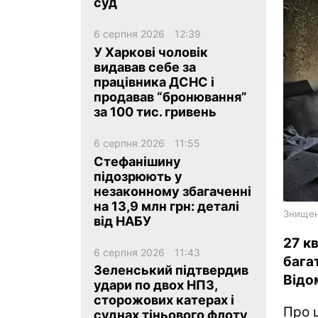
суд
6 серпня 2026
12:39
У Харкові чоловік
видавав себе за
працівника ДСНС і
продавав “бронювання”
ua
ru
en
за 100 тис. гривень
6 серпня 2026
11:55
Стефанішину
підозрюють у
незаконному збагаченні
на 13,9 млн грн: деталі
Знищена
від НАБУ
27 к
6 серпня 2026
11:43
бага
Зеленський підтвердив
Відо
удари по двох НПЗ,
сторожових катерах і
Про 
суднах тіньового флоту