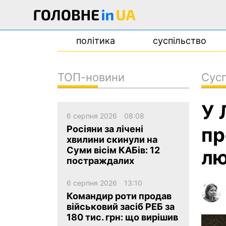
політика
суспільство
ТОП-новини
Сусп
новини
У 
про проєкт
6 серпня 2026
08:08
контакти
пр
Росіяни за лічені
хвилини скинули на
Суми вісім КАБів: 12
лю
постраждалих
6 серпня 2026
13:10
Командир роти продав
військовий засіб РЕБ за
180 тис. грн: що вирішив