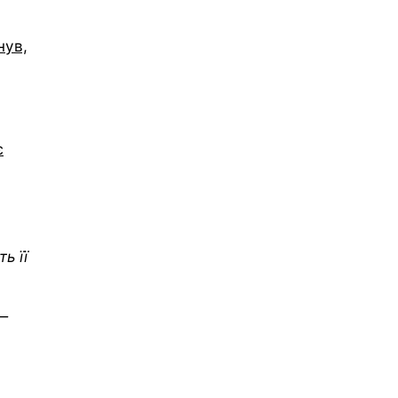
нув,
є
ь її
 —