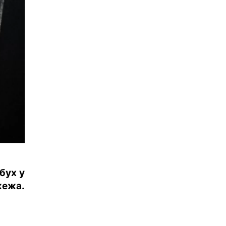
бух у
жежа.