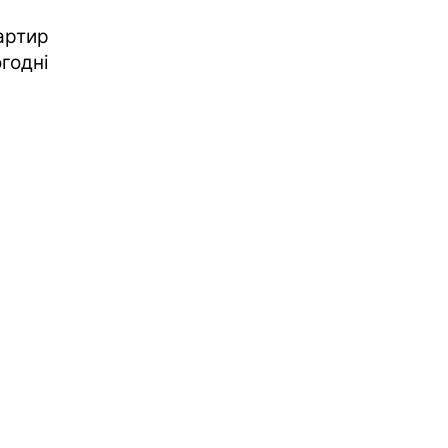
ртир
годні