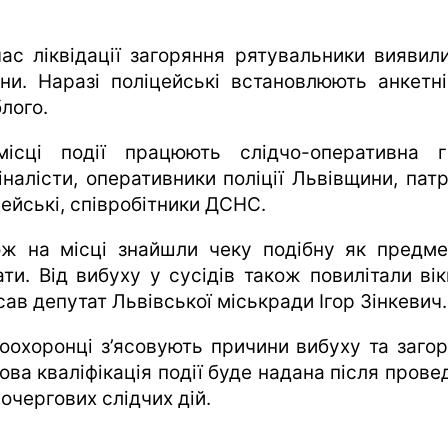
час ліквідації загоряння рятувальники виявили
ни. Наразі поліцейські встановлюють анкетні
лого.
ісці події працюють слідчо-оперативна г
іналісти, оперативники поліції Львівщини, патр
цейські, співробітники ДСНС.
ож на місці знайшли чеку подібну як предме
ти. Від вибуху у сусідів також повилітали вік
ав депутат Львівської міськради Ігор Зінкевич.
оохоронці з’ясовують причини вибуху та загор
ова кваліфікація події буде надана після прове
очергових слідчих дій.