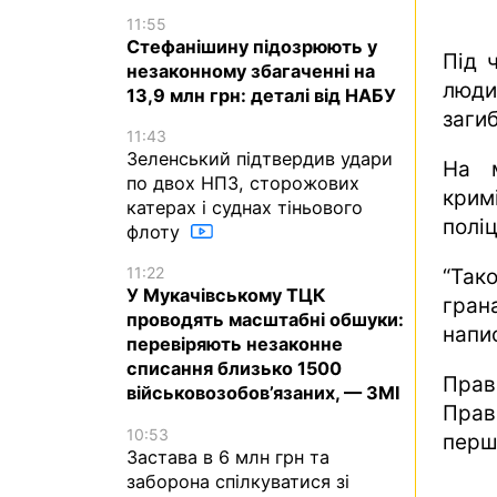
11:55
Стефанішину підозрюють у
Під 
незаконному збагаченні на
люди
13,9 млн грн: деталі від НАБУ
загиб
11:43
Зеленський підтвердив удари
На м
по двох НПЗ, сторожових
крим
катерах і суднах тіньового
полі
флоту
11:22
“Так
У Мукачівському ТЦК
грана
проводять масштабні обшуки:
напис
перевіряють незаконне
списання близько 1500
Прав
військовозобов’язаних, — ЗМІ
Прав
10:53
перш
Застава в 6 млн грн та
заборона спілкуватися зі