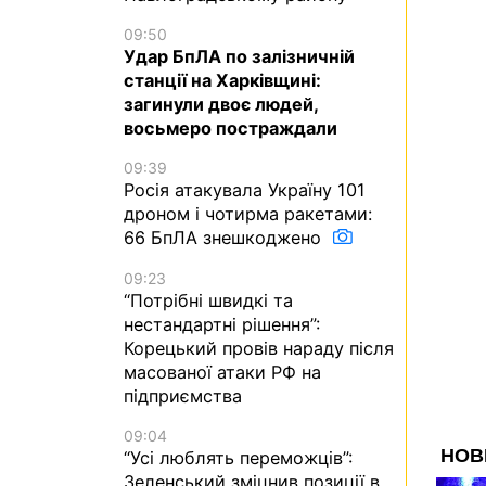
09:50
Удар БпЛА по залізничній
станції на Харківщині:
загинули двоє людей,
восьмеро постраждали
09:39
Росія атакувала Україну 101
дроном і чотирма ракетами:
66 БпЛА знешкоджено
09:23
“Потрібні швидкі та
нестандартні рішення”:
Корецький провів нараду після
масованої атаки РФ на
підприємства
09:04
“Усі люблять переможців”:
Зеленський зміцнив позиції в