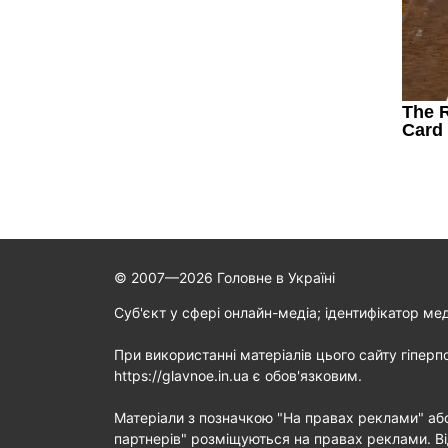
© 2007—2026 Головне в Україні
Cуб'єкт у сфері онлайн-медіа; ідентифікатор ме
При використанні матеріалів цього сайту гіперп
https://glavnoe.in.ua є обов'язковим.
Матеріали з позначкою "На правах реклами" аб
партнерів" розміщуються на правах реклами. Ві