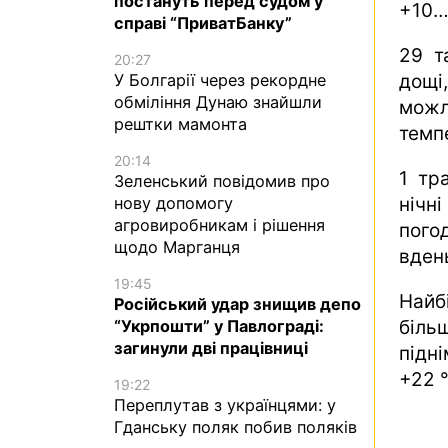
постануть перед судом у
+10…
справі “ПриватБанку”
29 т
20:27
У Болгарії через рекордне
дощі
обміління Дунаю знайшли
можл
рештки мамонта
темп
20:14
1 тр
Зеленський повідомив про
нову допомогу
нічн
агровиробникам і рішення
пого
щодо Марганця
вден
19:45
Найб
Російський удар знищив депо
“Укрпошти” у Павлограді:
біль
загинули дві працівниці
підн
+22 
19:22
Переплутав з українцями: у
Гданську поляк побив поляків