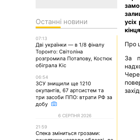
зам
зали
Останні новини
усіх
кінц
07:13
Про 
Дві українки — в 1/8 фіналу
Торонто: Світоліна
За п
розгромила Потапову, Костюк
обіграла Кіс
надх
Чере
06:54
пове
ЗСУ знищили ще 1210
окупантів, 67 артсистем та
захід
три засоби ППО: втрати РФ за
добу
6 СЕРПНЯ 2026
21:59
Спека зміниться грозами:
синоптики назвали області, де