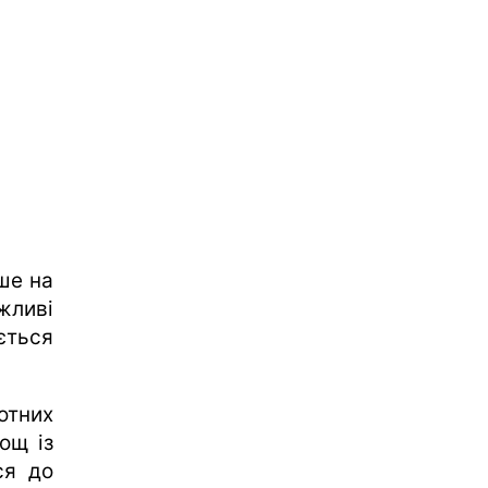
ише на
жливі
ється
отних
ощ із
ся до