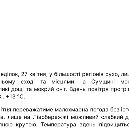
еділок, 27 квітня, у більшості регіонів сухо, л
ньому сході та місцями на Сумщині мо
ликі дощі та мокрий сніг. Вдень повітря прогрі
8…+13 °C.
вітня переважатиме малохмарна погода без іст
ів, лише на Лівобережжі можливий слабкий д
яною крупою. Температура вдень підвищить