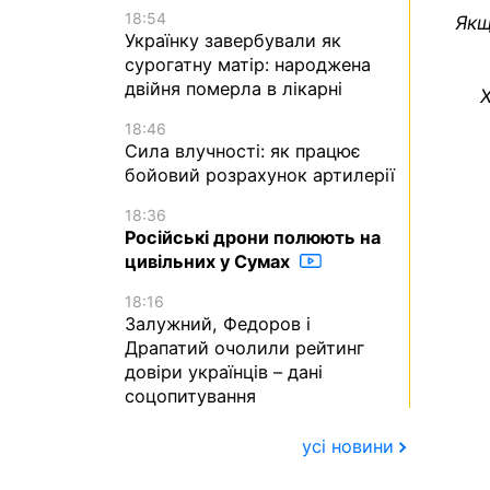
18:54
Якщ
Українку завербували як
сурогатну матір: народжена
двійня померла в лікарні
Х
18:46
Сила влучності: як працює
бойовий розрахунок артилерії
18:36
Російські дрони полюють на
цивільних у Сумах
18:16
Залужний, Федоров і
Драпатий очолили рейтинг
довіри українців – дані
соцопитування
усі новини