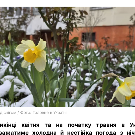
харків
архів
gambling
ід снігом / Фото: Головне в Україні
икінці квітня та на початку травня в Ук
важатиме холодна й нестійка погода з ні