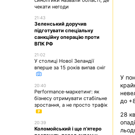
чекати негоди
21:43
Зеленський доручив
підготувати спеціальну
санкційну операцію проти
ВПК РФ
21:02
У столиці Нової Зеландії
вперше за 15 років випав сніг
У пон
край
20:40
Performance-маркетинг: як
неве
бізнесу отримувати стабільне
до +
зростання, а не просто трафік
28 к
опад
20:39
Коломойський і ще п’ятеро
льод