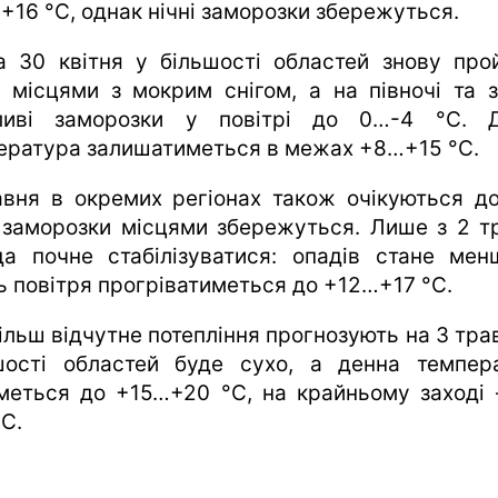
+16 °C, однак нічні заморозки збережуться.
а 30 квітня у більшості областей знову про
, місцями з мокрим снігом, а на півночі та з
иві заморозки у повітрі до 0…-4 °C. 
ература залишатиметься в межах +8…+15 °C.
авня в окремих регіонах також очікуються до
і заморозки місцями збережуться. Лише з 2 т
да почне стабілізуватися: опадів стане мен
ь повітря прогріватиметься до +12…+17 °C.
ільш відчутне потепління прогнозують на 3 трав
шості областей буде сухо, а денна темпер
іметься до +15…+20 °C, на крайньому заході
°C.