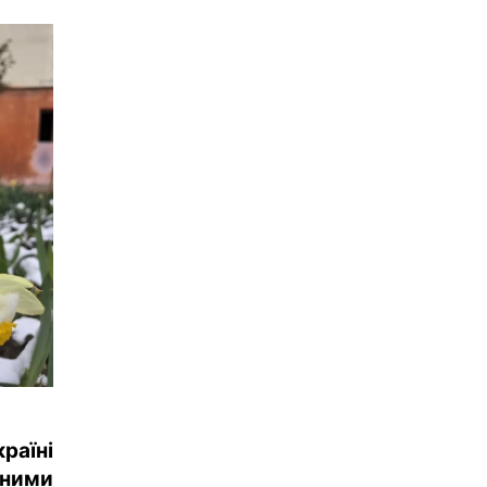
раїні
чними