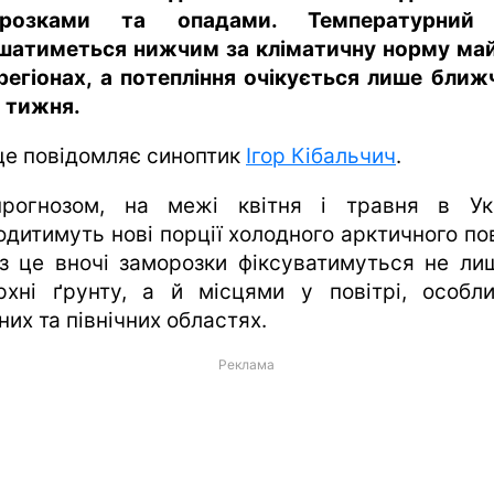
орозками та опадами. Температурний
шатиметься нижчим за кліматичну норму ма
 регіонах, а потепління очікується лише ближ
я тижня.
це повідомляє синоптик
Ігор Кібальчич
.
рогнозом, на межі квітня і травня в Ук
одитимуть нові порції холодного арктичного пов
з це вночі заморозки фіксуватимуться не ли
рхні ґрунту, а й місцями у повітрі, особл
них та північних областях.
Реклама