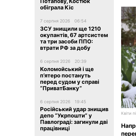
Потапову, Костюк
обіграла Кіс
7 серпня 2026
06:54
ЗСУ знищили ще 1210
окупантів, 67 артсистем
та три засоби ППО:
ua
ru
en
втрати РФ за добу
6 серпня 2026
20:39
Коломойський і ще
п’ятеро постануть
перед судом у справі
“ПриватБанку”
6 серпня 2026
19:45
Російський удар знищив
Квіти п
депо “Укрпошти” у
Павлограді: загинули дві
Напр
працівниці
пере