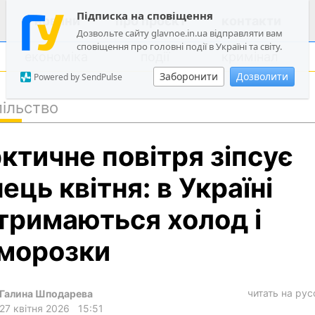
Підписка на сповіщення
новини
про проєкт
контакти
Дозвольте сайту glavnoe.in.ua відправляти вам
сповіщення про головні події в Україні та світу.
економіка
події
кримінал
Заборонити
Дозволити
Powered by SendPulse
ільство
політика
ктичне повітря зіпсує
суспільство
економіка
нець квітня: в Україні
події
тримаються холод і
кримінал
морозки
техно
спорт
читать на ру
Галина Шподарева
лонгріди
27 квітня 2026
15:51