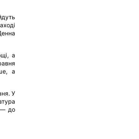
йдуть
аході
Денна
щі, а
равня
ше, а
ня. У
атура
 — до