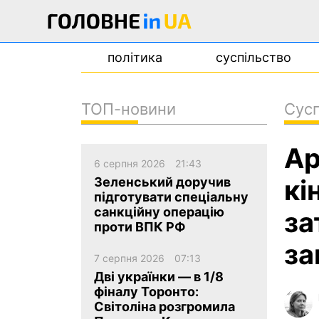
політика
суспільство
ТОП-новини
Сусп
новини
Ар
про проєкт
6 серпня 2026
21:43
контакти
кі
Зеленський доручив
підготувати спеціальну
санкційну операцію
за
проти ВПК РФ
за
7 серпня 2026
07:13
Дві українки — в 1/8
фіналу Торонто:
Світоліна розгромила