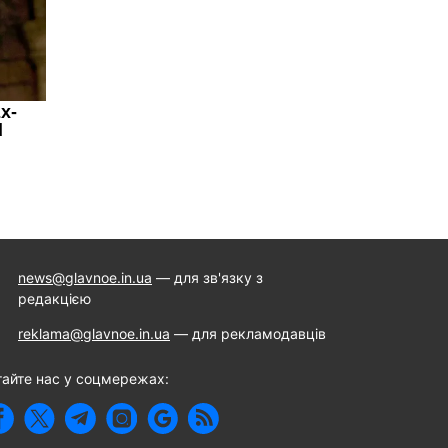
news@glavnoe.in.ua
— для зв'язку з
редакцією
reklama@glavnoe.in.ua
— для рекламодавців
тайте нас у соцмережах: