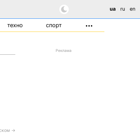
ua
ru
en
техно
спорт
•••
Реклама
сском →