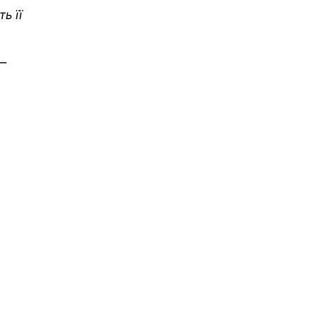
ь її
 —