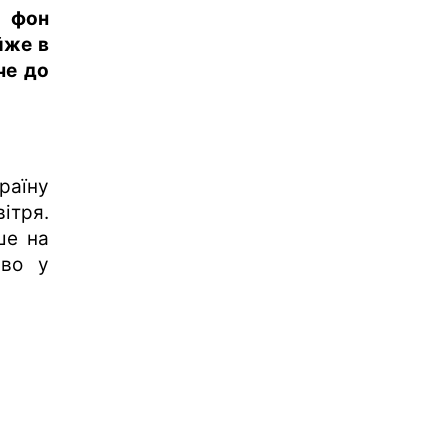
 фон
йже в
че до
раїну
ітря.
ше на
иво у