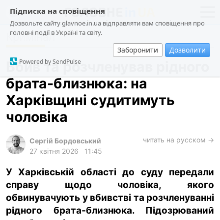
Підписка на сповіщення
Дозвольте сайту glavnoe.in.ua відправляти вам сповіщення про
головні події в Україні та світу.
Кримінал
новини
політика
Заборонити
Дозволити
про проєкт
суспільство
Powered by SendPulse
Вбив та розчленував рідного
контакти
економіка
брата-близнюка: на
події
Харківщині судитимуть
кримінал
чоловіка
техно
читать на русском →
спорт
Сергій Бордовський
27 квітня 2026
11:45
лонгріди
У Харківській області до суду передали
харків
справу щодо чоловіка, якого
архів
обвинувачують у вбивстві та розчленуванні
gambling
рідного брата-близнюка. Підозрюваний