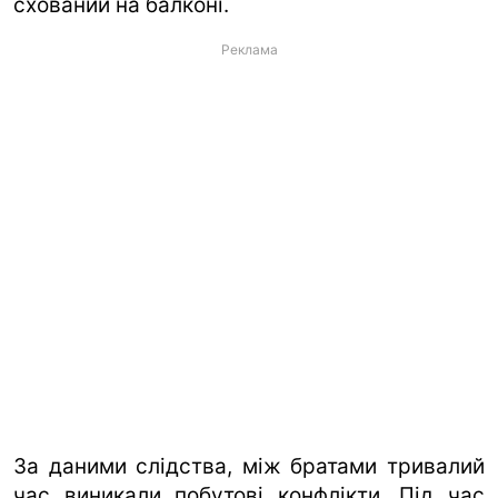
схований на балконі.
Реклама
За даними слідства, між братами тривалий
час виникали побутові конфлікти. Під час