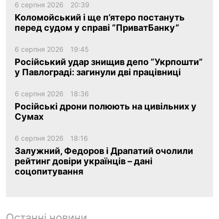
6 серпня 2026
20:39
Коломойський і ще п’ятеро постануть
перед судом у справі “ПриватБанку”
6 серпня 2026
19:45
Російський удар знищив депо “Укрпошти”
у Павлограді: загинули дві працівниці
6 серпня 2026
18:36
Російські дрони полюють на цивільних у
Сумах
6 серпня 2026
18:16
Залужний, Федоров і Драпатий очолили
рейтинг довіри українців – дані
соцопитування
Останні новини