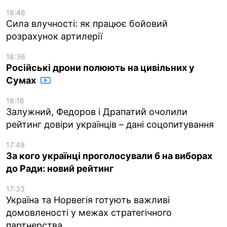
18:46
Сила влучності: як працює бойовий
розрахунок артилерії
18:36
Російські дрони полюють на цивільних у
Сумах
18:16
Залужний, Федоров і Драпатий очолили
рейтинг довіри українців – дані соцопитування
17:49
За кого українці проголосували б на виборах
до Ради: новий рейтинг
17:33
Україна та Норвегія готують важливі
домовленості у межах стратегічного
партнерства