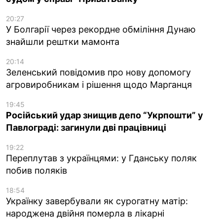
20:27
У Болгарії через рекордне обміління Дунаю
знайшли рештки мамонта
20:14
Зеленський повідомив про нову допомогу
агровиробникам і рішення щодо Марганця
19:45
Російський удар знищив депо “Укрпошти” у
Павлограді: загинули дві працівниці
19:22
Переплутав з українцями: у Гданську поляк
побив поляків
18:54
Українку завербували як сурогатну матір:
народжена двійня померла в лікарні