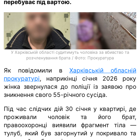
перебуває під вартою.
ua
ru
en
У Харківській області судитимуть чоловіка за вбивство та
розчленування брата / Фото: Прокуратура
Як повідомили в
Харківській обласній
прокуратурі
, наприкінці січня 2026 року
жінка звернулася до поліції із заявою про
зникнення свого 55-річного сусіда.
Під час слідчих дій 30 січня у квартирі, де
проживали чоловік та його брат,
правоохоронці виявили фрагмент тіла —
тулуб, який був загорнутий у покривало та