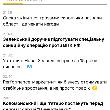
21:59
Спека зміниться грозами: синоптики назвали
області, де чекати негоди
21:43
Зеленський доручив підготувати спеціальну
санкційну операцію проти ВПК РФ
21:02
У столиці Нової Зеландії вперше за 15 років
випав сніг
20:40
Performance-маркетинг: як бізнесу отримувати
стабільне зростання, а не просто трафік
20:39
Коломойський і ще п’ятеро постануть перед
судом у справі “ПриватБанку”