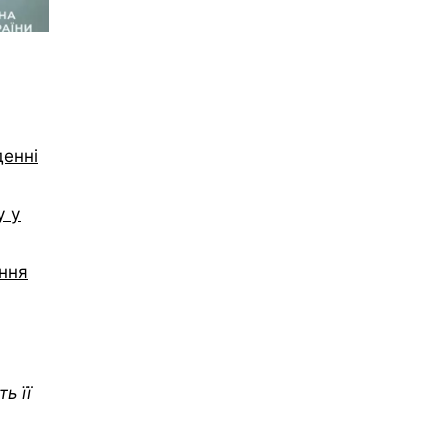
денні
у у
ення
ь її