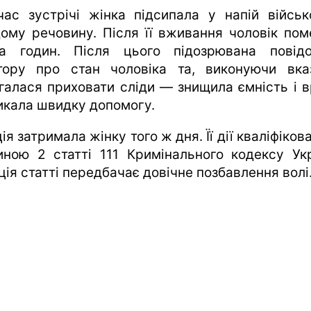
час зустрічі жінка підсипала у напій військ
дому речовину. Після її вживання чоловік пом
ка годин. Після цього підозрювана повід
тору про стан чоловіка та, виконуючи вказ
галася приховати сліди — знищила ємність і в
икала швидку допомогу.
ія затримала жінку того ж дня. Її дії кваліфіков
иною 2 статті 111 Кримінального кодексу Укр
ія статті передбачає довічне позбавлення волі