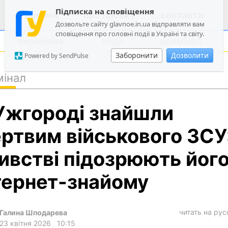
Підписка на сповіщення
новини
про проєкт
контакти
Дозвольте сайту glavnoe.in.ua відправляти вам
сповіщення про головні події в Україні та світу.
економіка
події
кримінал
Заборонити
Дозволити
Powered by SendPulse
мінал
політика
Ужгороді знайшли
суспільство
економіка
ртвим військового ЗСУ:
події
ивстві підозрюють йог
кримінал
тернет-знайому
техно
спорт
читать на ру
Галина Шподарева
лонгріди
23 квітня 2026
10:15