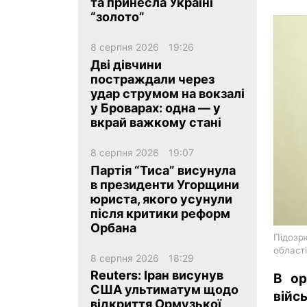
та принесла Україні
“золото”
8 серпня 2026
19:26
Дві дівчини
постраждали через
удар струмом на вокзалі
ua
ru
en
у Броварах: одна — у
вкрай важкому стані
8 серпня 2026
19:07
Партія “Тиса” висунула
в президенти Угорщини
юриста, якого усунули
після критики реформ
Орбана
Підозрю
області
8 серпня 2026
18:29
Reuters: Іран висунув
В ор
США ультиматум щодо
війс
відкриття Ормузької