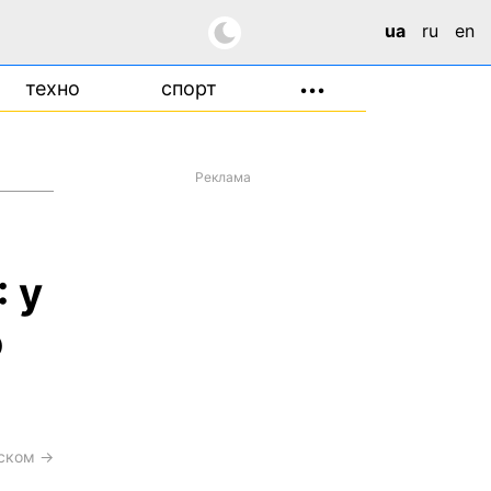
ua
ru
en
техно
спорт
•••
Реклама
 у
о
сском →