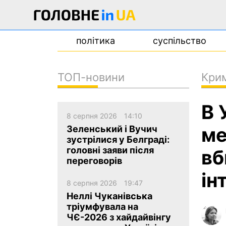
політика
суспільство
ТОП-новини
Кри
новини
В 
про проєкт
8 серпня 2026
14:10
контакти
ме
Зеленський і Вучич
зустрілися у Белграді:
головні заяви після
вб
переговорів
ін
8 серпня 2026
19:47
Неллі Чуканівська
тріумфувала на
ЧЄ-2026 з хайдайвінгу