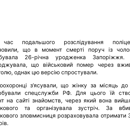
 час подальшого розслідування поліцей
новили, що в момент смерті поруч із чоло
бувала 26-річна уродженка Запоріжжя.
рджувала, що військовий помер через вжи
голю, однак цю версію спростували.
оохоронці з’ясували, що жінку за місяць до 
рбували спецслужби РФ. Для цього їй ств
нт на сайті знайомств, через який вона вийш
ькового та організувала зустріч. За вби
ькового зловмисниця розраховувала отримати 3
ів.