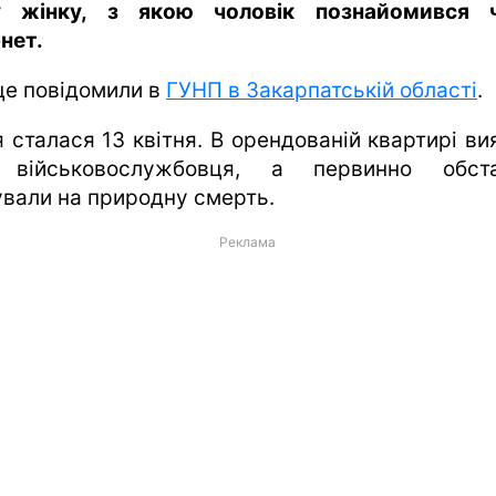
у жінку, з якою чоловік познайомився 
нет.
це повідомили в
ГУНП в Закарпатській області
.
я сталася 13 квітня. В орендованій квартирі ви
 військовослужбовця, а первинно обст
ували на природну смерть.
Реклама