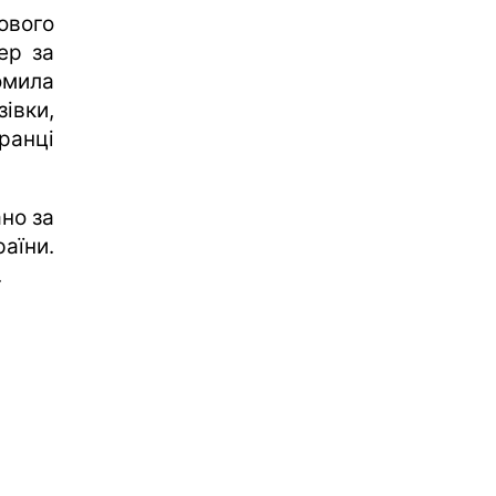
ового
ер за
омила
івки,
ранці
ано за
аїни.
.