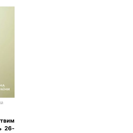
ій
ртвим
ь 26-