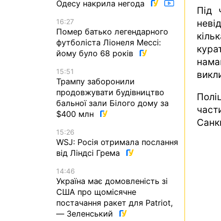
Одесу накрила негода
Під 
16:27
неві
Помер батько легендарного
кіль
футболіста Ліонеля Мессі:
кура
йому було 68 років
нама
15:51
викл
Трампу заборонили
продовжувати будівництво
Поліц
бальної зали Білого дому за
част
$400 млн
Санкц
15:26
WSJ: Росія отримала послання
від Ліндсі Грема
14:46
Україна має домовленість зі
США про щомісячне
постачання ракет для Patriot,
— Зеленський