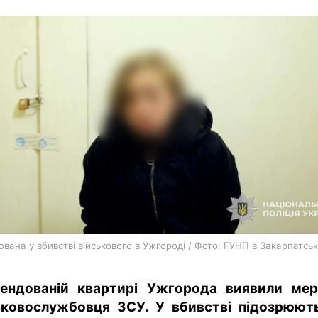
харків
архів
gambling
вана у вбивстві військового в Ужгороді / Фото: ГУНП в Закарпатськ
ендованій квартирі Ужгорода виявили ме
ьковослужбовця ЗСУ. У вбивстві підозрюют