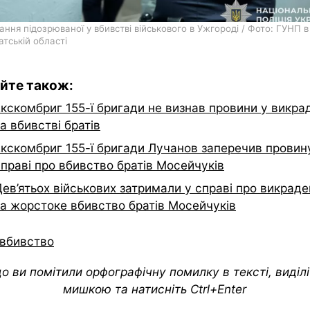
ння підозрюваної у вбивстві військового в Ужгороді / Фото: ГУНП в
тській області
йте також:
кскомбриг 155-ї бригади не визнав провини у викра
а вбивстві братів
Екскомбриг 155-ї бригади Лучанов заперечив провин
праві про вбивство братів Мосейчуків
ев’ятьох військових затримали у справі про викрад
та жорстоке вбивство братів Мосейчуків
вбивство
о ви помітили орфографічну помилку в тексті, виділіт
мишкою та натисніть Ctrl+Enter