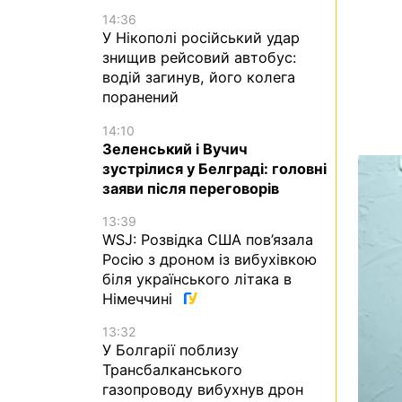
14:36
У Нікополі російський удар
знищив рейсовий автобус:
водій загинув, його колега
поранений
14:10
Зеленський і Вучич
зустрілися у Белграді: головні
заяви після переговорів
13:39
WSJ: Розвідка США пов’язала
Росію з дроном із вибухівкою
біля українського літака в
Німеччині
13:32
У Болгарії поблизу
Трансбалканського
газопроводу вибухнув дрон