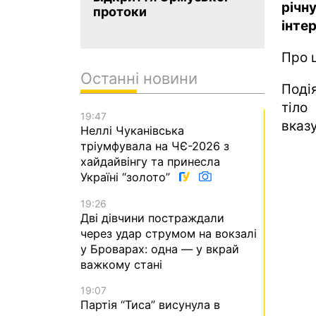
річн
протоки
інтер
Про 
Останні новини
Поді
тіло
19:47
вказ
Неллі Чуканівська
тріумфувала на ЧЄ-2026 з
хайдайвінгу та принесла
Україні “золото”
19:26
Дві дівчини постраждали
через удар струмом на вокзалі
у Броварах: одна — у вкрай
важкому стані
19:07
Партія “Тиса” висунула в