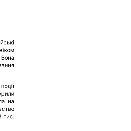
ські
віком
 Вона
вання
події
орили
ла на
вство
 тис.