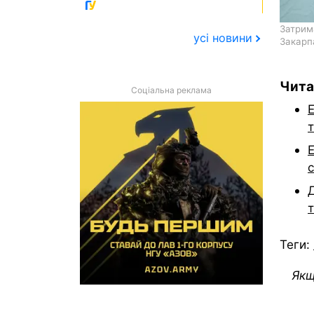
Затрима
усі новини
Закарпа
Чита
Соціальна реклама
Е
т
с
Д
Теги:
Якщ