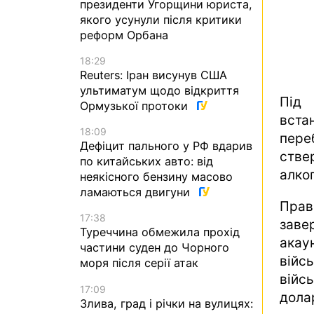
президенти Угорщини юриста,
якого усунули після критики
реформ Орбана
18:29
Reuters: Іран висунув США
ультиматум щодо відкриття
Під
Ормузької протоки
вста
18:09
пере
Дефіцит пального у РФ вдарив
стве
по китайських авто: від
алко
неякісного бензину масово
ламаються двигуни
Прав
17:38
заве
Туреччина обмежила прохід
акау
частини суден до Чорного
війс
моря після серії атак
війс
17:09
долар
Злива, град і річки на вулицях: