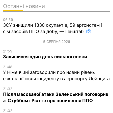
Останні новини
06:59
ЗСУ знищили 1330 окупантів, 59 артсистем і
сім засобів ППО за добу, — Генштаб
5 СЕРПНЯ 2026
21:59
Залишився один день сильної спеки
21:48
У Німеччині заговорили про новий рівень
ескалації після інциденту в аеропорту Лейпцига
21:32
Після масованої атаки Зеленський поговорив
зі Стуббом і Рютте про посилення ППО
21:02