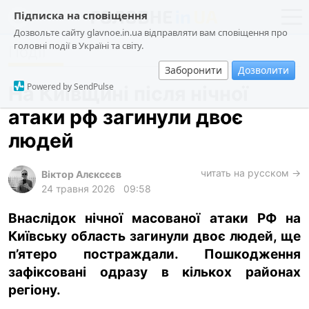
Підписка на сповіщення
Дозвольте сайту glavnoe.in.ua відправляти вам сповіщення про
головні події в Україні та світу.
Події
новини
політика
Заборонити
Дозволити
про проєкт
суспільство
Powered by SendPulse
На Київщині після нічної
контакти
економіка
атаки рф загинули двоє
події
людей
кримінал
техно
читать на русском →
Віктор Алєксєєв
24 травня 2026
09:58
спорт
Внаслідок нічної масованої атаки РФ на
лонгріди
Київську область загинули двоє людей, ще
харків
п’ятеро постраждали. Пошкодження
архів
зафіксовані одразу в кількох районах
регіону.
gambling