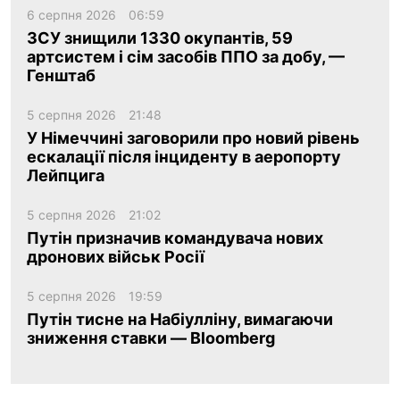
6 серпня 2026
06:59
ЗСУ знищили 1330 окупантів, 59
артсистем і сім засобів ППО за добу, —
Генштаб
5 серпня 2026
21:48
У Німеччині заговорили про новий рівень
ескалації після інциденту в аеропорту
Лейпцига
5 серпня 2026
21:02
Путін призначив командувача нових
дронових військ Росії
5 серпня 2026
19:59
Путін тисне на Набіулліну, вимагаючи
зниження ставки — Bloomberg