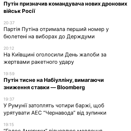
Путін призначив командувача нових дронових
військ Росії
20:37
Партія Путіна отримала перший номер у
бюлетені на виборах до Держдуми
20:12
На Київщині оголосили День жалоби за
жертвами ракетного удару
19:59
Путін тисне на Набіулліну, вимагаючи
зниження ставки — Bloomberg
19:37
У Румунії затоплять чотири баржі, щоб
урятувати АЕС “Чернавода” від зупинки
19:15
“Голос Америки” відновлює мовлення