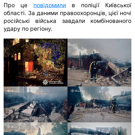
Про це
повідомили
в поліції Київської
ua
ru
en
області. За даними правоохоронців, цієї ночі
російські війська завдали комбінованого
удару по регіону.