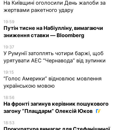
На Київщині оголосили День жалоби за
жертвами ракетного удару
19:59
Путін тисне на Набіулліну, вимагаючи
зниження ставки — Bloomberg
19:37
У Румунії затоплять чотири баржі, щоб
урятувати АЕС “Чернавода” від зупинки
19:15
“Голос Америки” відновлює мовлення
українською мовою
18:56
На фронті загинув керівник пошукового
загону “Плацдарм” Олексій Юков
18:53
Прокуратура вимагає для Стефанішиної