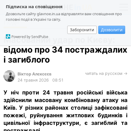
Підписка на сповіщення
Дозвольте сайту glavnoe.in.ua відправляти вам сповіщення про
головні події в Україні та світу.
Події
новини
політика
Заборонити
Дозволити
про проєкт
суспільство
Powered by SendPulse
Масований удар по Києву:
контакти
економіка
відомо про 34 постраждалих
події
і загиблого
кримінал
техно
читать на русском →
Віктор Алєксєєв
24 травня 2026
08:51
спорт
У ніч проти 24 травня російські війська
лонгріди
здійснили масовану комбіновану атаку на
харків
Київ. У різних районах столиці зафіксовані
архів
пожежі, руйнування житлових будинків і
цивільної інфраструктури, є загиблий та
gambling
постраждалі.