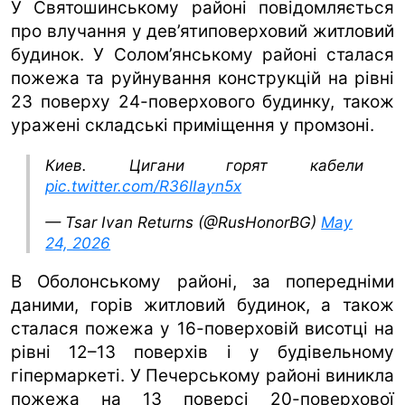
У Святошинському районі повідомляється
про влучання у дев’ятиповерховий житловий
будинок. У Солом’янському районі сталася
пожежа та руйнування конструкцій на рівні
23 поверху 24-поверхового будинку, також
уражені складські приміщення у промзоні.
Киев. Цигани горят кабели
pic.twitter.com/R36lIayn5x
— Tsar Ivan Returns (@RusHonorBG)
May
24, 2026
В Оболонському районі, за попередніми
даними, горів житловий будинок, а також
сталася пожежа у 16-поверховій висотці на
рівні 12–13 поверхів і у будівельному
гіпермаркеті. У Печерському районі виникла
пожежа на 13 поверсі 20-поверхової