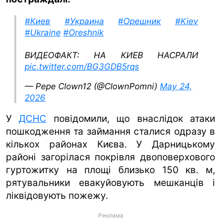
ua
ru
en
#Киев
#Украина
#Орешник
#Kiev
#Ukraine
#Oreshnik
ВИДЕОФАКТ: НА КИЕВ НАСРАЛИ
pic.twitter.com/BG3GDB5rqs
— Pepe Clown12 (@ClownPomni)
May 24,
2026
У
ДСНС
повідомили, що внаслідок атаки
пошкодження та займання сталися одразу в
кількох районах Києва. У Дарницькому
районі загорілася покрівля двоповерхового
гуртожитку на площі близько 150 кв. м,
рятувальники евакуйовують мешканців і
ліквідовують пожежу.
Реклама