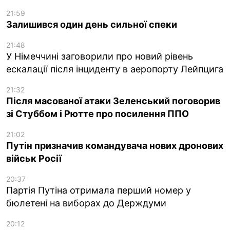
21:59
Залишився один день сильної спеки
21:48
У Німеччині заговорили про новий рівень
ескалації після інциденту в аеропорту Лейпцига
21:32
Після масованої атаки Зеленський поговорив
зі Стуббом і Рютте про посилення ППО
21:02
Путін призначив командувача нових дронових
військ Росії
20:37
Партія Путіна отримала перший номер у
бюлетені на виборах до Держдуми
20:12