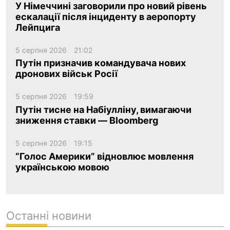
У Німеччині заговорили про новий рівень
ескалації після інциденту в аеропорту
Лейпцига
5 серпня 2026
21:02
Путін призначив командувача нових
дронових військ Росії
5 серпня 2026
19:59
Путін тисне на Набіулліну, вимагаючи
зниження ставки — Bloomberg
5 серпня 2026
19:15
“Голос Америки” відновлює мовлення
українською мовою
Останні новини