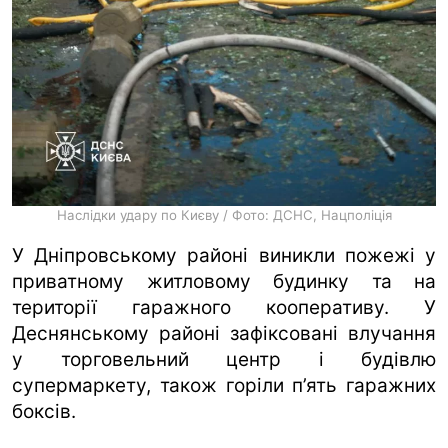
Наслідки удару по Києву / Фото: ДСНС, Нацполіція
У Дніпровському районі виникли пожежі у
приватному житловому будинку та на
території гаражного кооперативу. У
Деснянському районі зафіксовані влучання
у торговельний центр і будівлю
супермаркету, також горіли п’ять гаражних
боксів.