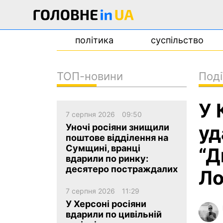
політика
суспільство
ТОП-новини
Поді
новини
У 
про проєкт
7 серпня 2026
09:50
контакти
уд
Уночі росіяни знищили
поштове відділення на
Сумщині, вранці
“Д
вдарили по ринку:
десятеро постраждалих
Ло
7 серпня 2026
11:29
У Херсоні росіяни
вдарили по цивільній