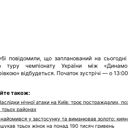
убі повідомили, що запланований на сьогодні
о туру чемпіонату України між «Динам
івкою» відбудеться. Початок зустрічі — о 13:00
йте також:
аслідки нічної атаки на Київ: троє постраждалих, п
у трьох районах
Знайомився у застосунку та виманював золото: кия
ошукав трьох жінок на понад 190 тисяч гривень