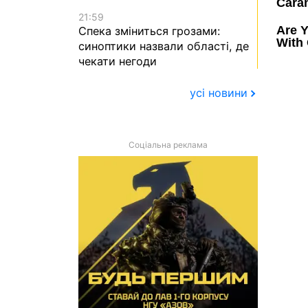
21:59
Спека зміниться грозами:
синоптики назвали області, де
чекати негоди
усі новини
Соціальна реклама