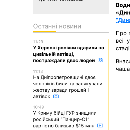
Водн
«Дин
“Дин
Останні новини
Про 
всі 
11:29
У Херсоні росіяни вдарили по
стаді
цивільній автівці,
постраждали двоє людей
Внас
чаша
11:13
На Дніпропетровщині двоє
чоловіків били та залякували
жертву заради грошей і
автівок
10:49
У Криму бійці ГУР знищили
російський “Панцир-С1”
вартістю близько $15 млн