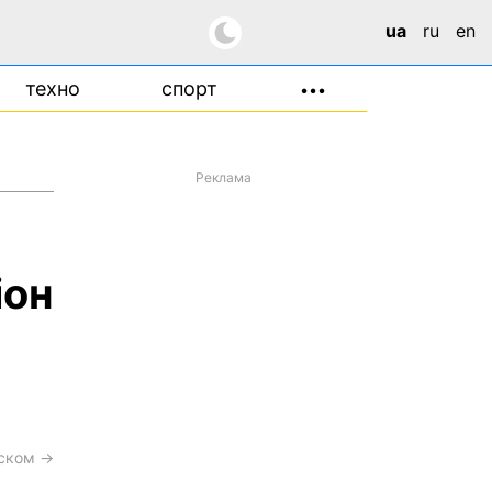
ua
ru
en
техно
спорт
•••
Реклама
іон
сском →