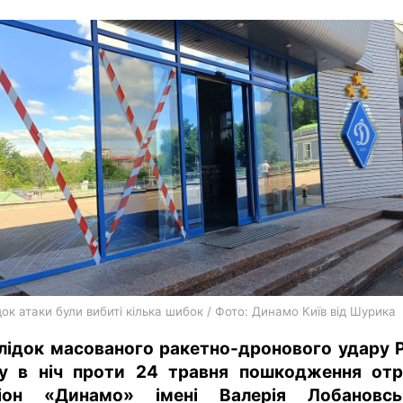
харків
архів
gambling
ок атаки були вибиті кілька шибок / Фото: Динамо Київ від Шурика
лідок масованого ракетно-дронового удару 
у в ніч проти 24 травня пошкодження от
іон «Динамо» імені Валерія Лобановсь