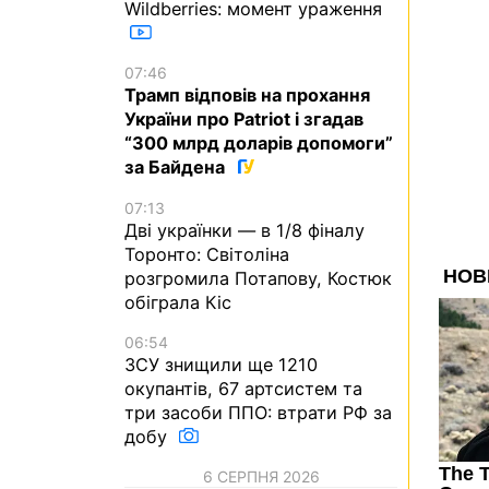
Wildberries: момент ураження
07:46
Трамп відповів на прохання
України про Patriot і згадав
“300 млрд доларів допомоги”
за Байдена
07:13
Дві українки — в 1/8 фіналу
Торонто: Світоліна
розгромила Потапову, Костюк
обіграла Кіс
06:54
ЗСУ знищили ще 1210
окупантів, 67 артсистем та
три засоби ППО: втрати РФ за
добу
6 СЕРПНЯ 2026