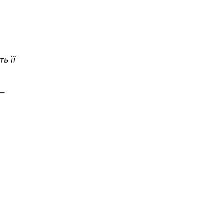
ь її
 —