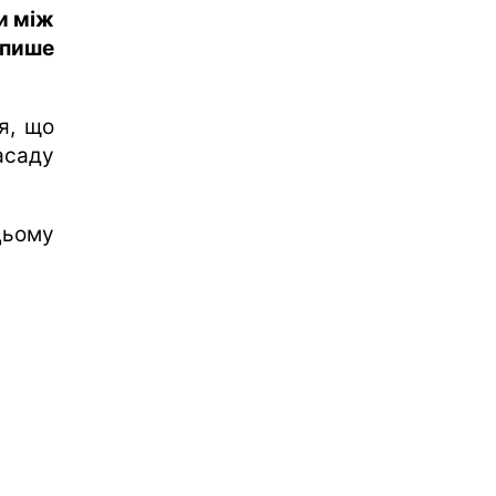
и між
 пише
я, що
асаду
цьому