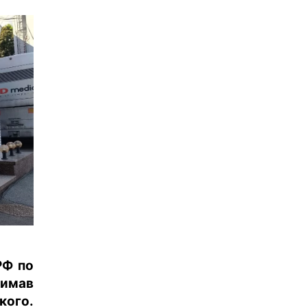
РФ по
римав
кого.