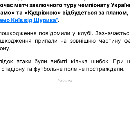
очас матч заключного туру чемпіонату Україн
амо» та «Кудрівкою» відбудеться за планом,
амо Київ від Шурика”
.
пошкодження повідомили у клубі. Зазначаєтьс
ушкодження припали на зовнішню частину ф
ону.
лідок атаки були вибиті кілька шибок. При 
 стадіону та футбольне поле не постраждали.
Реклама