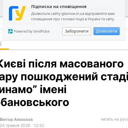
Підписка на сповіщення
новини
про проєкт
контакти
Дозвольте сайту glavnoe.in.ua відправляти вам
сповіщення про головні події в Україні та світу.
економіка
події
кримінал
Заборонити
Дозволити
Powered by SendPulse
ї
політика
Києві після масованого
суспільство
економіка
ару пошкоджений стад
події
инамо” імені
кримінал
бановського
техно
спорт
читать на ру
Віктор Алєксєєв
лонгріди
24 травня 2026
12:32