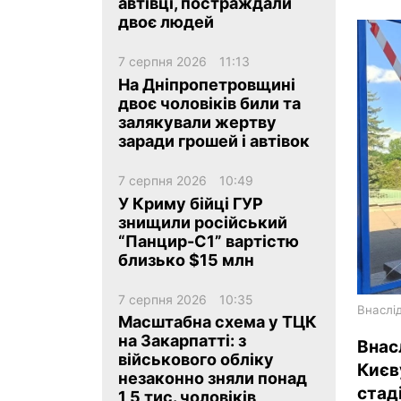
автівці, постраждали
двоє людей
7 серпня 2026
11:13
На Дніпропетровщині
двоє чоловіків били та
залякували жертву
ua
ru
en
заради грошей і автівок
7 серпня 2026
10:49
У Криму бійці ГУР
знищили російський
“Панцир-С1” вартістю
близько $15 млн
7 серпня 2026
10:35
Внаслід
Масштабна схема у ТЦК
на Закарпатті: з
Внас
військового обліку
Києв
незаконно зняли понад
стад
1,5 тис. чоловіків