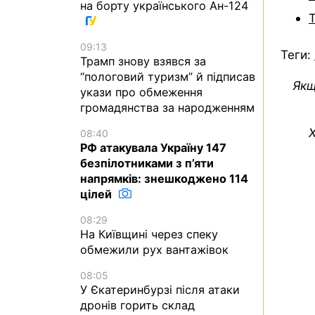
на борту українського Ан-124
09:13
Теги:
Трамп знову взявся за
“пологовий туризм” й підписав
Якщ
укази про обмеження
громадянства за народженням
Х
08:40
РФ атакувала Україну 147
безпілотниками з п’яти
напрямків: знешкоджено 114
цілей
08:29
На Київщині через спеку
обмежили рух вантажівок
08:05
У Єкатеринбурзі після атаки
дронів горить склад