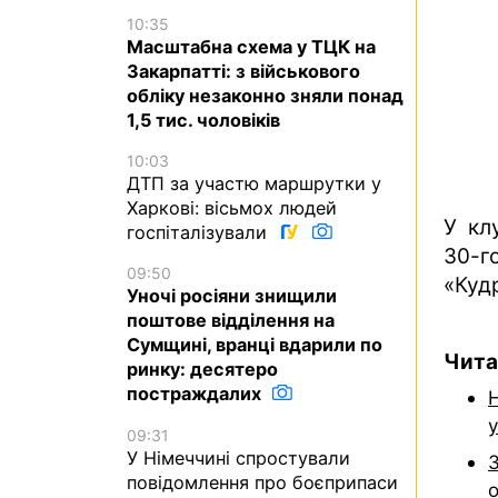
10:35
Масштабна схема у ТЦК на
Закарпатті: з військового
обліку незаконно зняли понад
1,5 тис. чоловіків
10:03
ДТП за участю маршрутки у
Харкові: вісьмох людей
У кл
госпіталізували
30-г
09:50
«Кудр
Уночі росіяни знищили
поштове відділення на
Сумщині, вранці вдарили по
Чита
ринку: десятеро
постраждалих
Н
09:31
У Німеччині спростували
повідомлення про боєприпаси