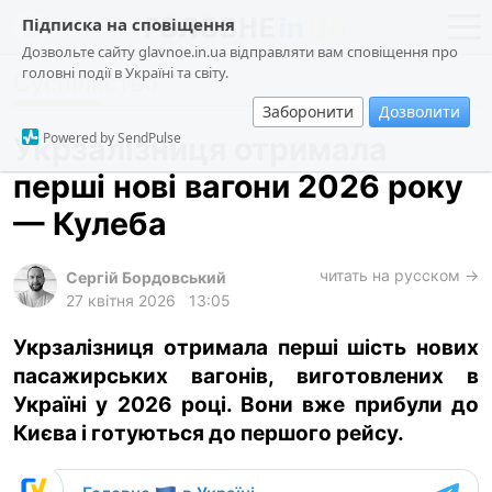
Підписка на сповіщення
Дозвольте сайту glavnoe.in.ua відправляти вам сповіщення про
головні події в Україні та світу.
Суспільство
новини
політика
Заборонити
Дозволити
про проєкт
суспільство
Powered by SendPulse
Укрзалізниця отримала
контакти
економіка
перші нові вагони 2026 року
події
— Кулеба
кримінал
техно
читать на русском →
Сергій Бордовський
27 квітня 2026
13:05
спорт
Укрзалізниця отримала перші шість нових
лонгріди
пасажирських вагонів, виготовлених в
харків
Україні у 2026 році. Вони вже прибули до
архів
Києва і готуються до першого рейсу.
gambling