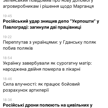
Зеленський повідомив про нову допомогу
агровиробникам і рішення щодо Марганця
19:45
Російський удар знищив депо “Укрпошти” у
Павлограді: загинули дві працівниці
19:22
Переплутав з українцями: у Гданську поляк
побив поляків
18:54
Українку завербували як сурогатну матір:
народжена двійня померла в лікарні
18:46
Сила влучності: як працює бойовий
розрахунок артилерії
18:36
Російські дрони полюють на цивільних у