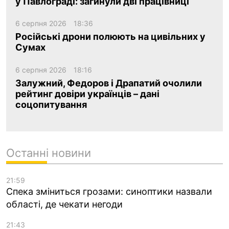
у Павлограді: загинули дві працівниці
6 серпня 2026
18:36
Російські дрони полюють на цивільних у
Сумах
6 серпня 2026
18:16
Залужний, Федоров і Драпатий очолили
рейтинг довіри українців – дані
соцопитування
Останні новини
21:59
Спека зміниться грозами: синоптики назвали
області, де чекати негоди
21:43