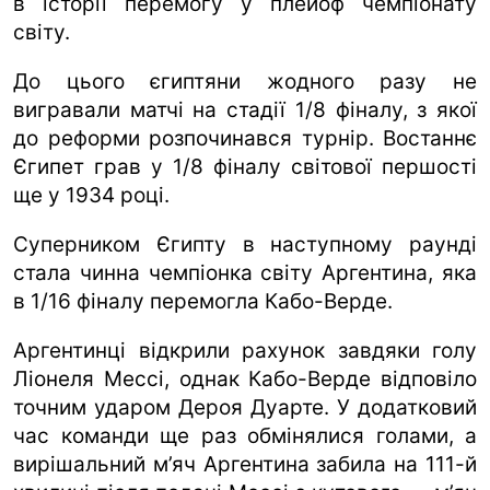
в історії перемогу у плейоф чемпіонату
світу.
До цього єгиптяни жодного разу не
вигравали матчі на стадії 1/8 фіналу, з якої
до реформи розпочинався турнір. Востаннє
Єгипет грав у 1/8 фіналу світової першості
ще у 1934 році.
Суперником Єгипту в наступному раунді
стала чинна чемпіонка світу Аргентина, яка
в 1/16 фіналу перемогла Кабо-Верде.
Аргентинці відкрили рахунок завдяки голу
Ліонеля Мессі, однак Кабо-Верде відповіло
точним ударом Дероя Дуарте. У додатковий
час команди ще раз обмінялися голами, а
вирішальний м’яч Аргентина забила на 111-й