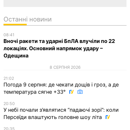
Останні новини
08:41
Вночі ракети та ударні БпЛА влучіли по 22
локаціях. Основний напрямок удару –
Одещина
8 СЕРПНЯ 2026
21:02
Погода 9 серпня: де чекати дощів і гроз, а де
температура сягне +33°
20:50
У небі почали з’являтися “падаючі зорі”: коли
Персеїди влаштують головне шоу літа
20:35