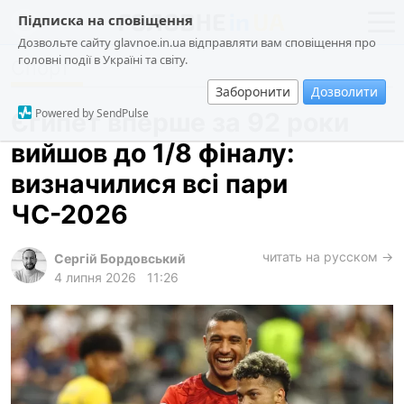
Підписка на сповіщення
Дозвольте сайту glavnoe.in.ua відправляти вам сповіщення про
головні події в Україні та світу.
Спорт
новини
політика
Заборонити
Дозволити
про проєкт
суспільство
Powered by SendPulse
Єгипет вперше за 92 роки
контакти
економіка
вийшов до 1/8 фіналу:
події
визначилися всі пари
кримінал
ЧС-2026
техно
читать на русском →
спорт
Сергій Бордовський
4 липня 2026
11:26
лонгріди
харків
архів
gambling