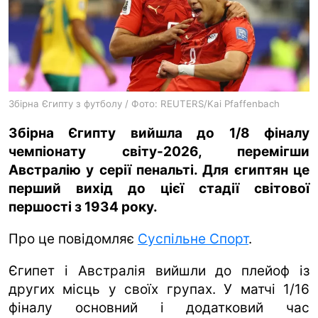
ua
ru
en
Збірна Єгипту з футболу / Фото: REUTERS/Kai Pfaffenbach
Збірна Єгипту вийшла до 1/8 фіналу
чемпіонату світу-2026, перемігши
Австралію у серії пенальті. Для єгиптян це
перший вихід до цієї стадії світової
першості з 1934 року.
Про це повідомляє
Суспільне Спорт
.
Єгипет і Австралія вийшли до плейоф із
других місць у своїх групах. У матчі 1/16
фіналу основний і додатковий час