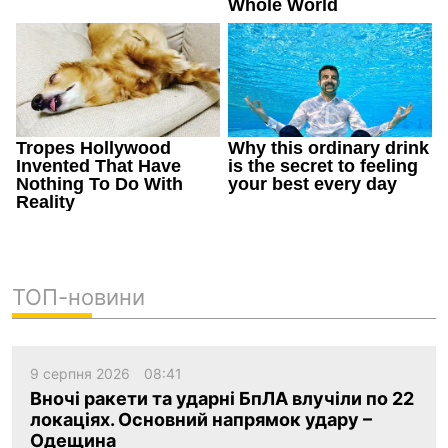
ТОП-новини
9 серпня 2026
08:41
Вночі ракети та ударні БпЛА влучіли по 22
локаціях. Основний напрямок удару –
Одещина