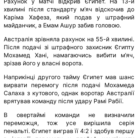
Рахунок у матчі відкрив Єгипет. На 13-й
хвилині після стандарту м’яч відскочив до
Каріма Хафеза, який подав у штрафний
майданчик, а Емам Ашур забив головою.
Австралія зрівняла рахунок на 55-й хвилині.
Після подачі зі штрафного захисник Єгипту
Мохамед Хані, намагаючись вибити м’яч,
зрізав його у власні ворота.
Наприкінці другого тайму Єгипет мав шанс
вирвати перемогу після подачі Мохамеда
Салаха з кутового, однак воротар Австралії
врятував команду після удару Рамі Рабії.
В овертаймі команди не визначили
переможця, тож усе вирішила серія
пенальті. Єгипет виграв її 4:2 і здобув першу