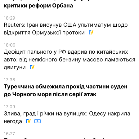
критики реформ Орбана
18:29
Reuters: Іран висунув США ультиматум щодо
відкриття Ормузької протоки
18:09
Дефіцит пального у РФ вдарив по китайських
авто: від неякісного бензину масово ламаються
двигуни
17:38
Туреччина обмежила прохід частини суден
до Чорного моря після серії атак
17:09
Злива, град і річки на вулицях: Одесу накрила
негода
16:27