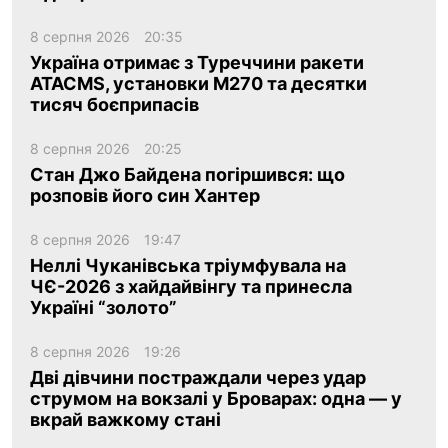
8 серпня 2026
20:35
Україна отримає з Туреччини ракети
ATACMS, установки M270 та десятки
тисяч боєприпасів
8 серпня 2026
20:25
Стан Джо Байдена погіршився: що
розповів його син Хантер
8 серпня 2026
19:47
Неллі Чуканівська тріумфувала на
ЧЄ-2026 з хайдайвінгу та принесла
Україні “золото”
8 серпня 2026
19:26
Дві дівчини постраждали через удар
струмом на вокзалі у Броварах: одна — у
вкрай важкому стані