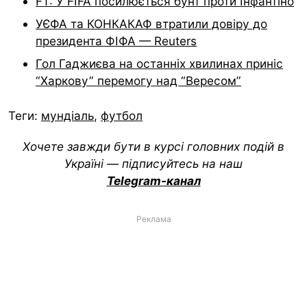
FT: У FIFA посилюється бунт проти Інфантіно
УЄФА та КОНКАКАФ втратили довіру до
президента ФІФА — Reuters
Гол Гаджиєва на останніх хвилинах приніс
“Харкову” перемогу над “Вересом”
Теги:
мундіаль
,
футбол
Хочете завжди бути в курсі головних подій в
Україні — підписуйтесь на наш
Telegram-канал
Реклама