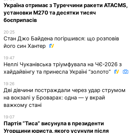
Україна отримає з Туреччини ракети ATACMS,
установки M270 та десятки тисяч
боєприпасів
20:25
Стан Джо Байдена погіршився: що розповів
його син Хантер
19:47
Неллі Чуканівська тріумфувала на ЧЄ-2026 з
хайдайвінгу та принесла Україні “золото”
19:26
Дві дівчини постраждали через удар струмом
на вокзалі у Броварах: одна — у вкрай
важкому стані
19:07
Партія “Тиса” висунула в президенти
Угорщини юриста, якого усунули після