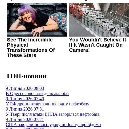
ТОП-новини
9 Липня 2026
08:03
В Одесі оголосили день жалоби
9 Липня 2026
07:40
У РФ дрони атакували ще одну нафтобазу
9 Липня 2026
07:31
У Твері після атаки БПЛА загорілася нафтобаза
9 Липня 2026
07:21
США завдали нового удару по Ірану: що відомо