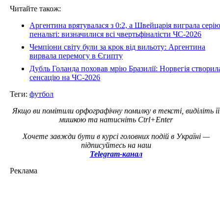
Читайте також:
Аргентина врятувалася з 0:2, а Швейцарія виграла сері
пенальті: визначилися всі чвертьфіналісти ЧС-2026
Чемпіони світу були за крок від вильоту: Аргентина
вирвала перемогу в Єгипту
Дубль Голанда поховав мрію Бразилії: Норвегія створил
сенсацію на ЧС-2026
Теги:
футбол
Якщо ви помітили орфографічну помилку в тексті, виділіть її
мишкою та натисніть Ctrl+Enter
Хочете завжди бути в курсі головних подій в Україні —
підписуйтесь на наш
Telegram-канал
Реклама