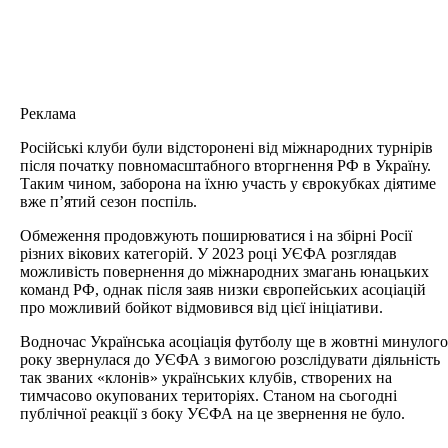
Реклама
Російські клуби були відсторонені від міжнародних турнірів
після початку повномасштабного вторгнення РФ в Україну.
Таким чином, заборона на їхню участь у єврокубках діятиме
вже п’ятий сезон поспіль.
Обмеження продовжують поширюватися і на збірні Росії
різних вікових категорій. У 2023 році УЄФА розглядав
можливість повернення до міжнародних змагань юнацьких
команд РФ, однак після заяв низки європейських асоціацій
про можливий бойкот відмовився від цієї ініціативи.
Водночас Українська асоціація футболу ще в жовтні минулого
року звернулася до УЄФА з вимогою розслідувати діяльність
так званих «клонів» українських клубів, створених на
тимчасово окупованих територіях. Станом на сьогодні
публічної реакції з боку УЄФА на це звернення не було.