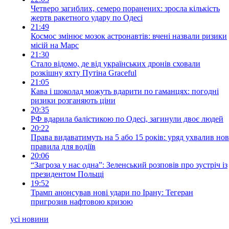
Четверо загиблих, семеро поранених: зросла кількість
жертв ракетного удару по Одесі
21:49
Космос змінює мозок астронавтів: вчені назвали ризики
місій на Марс
21:30
Стало відомо, де від українських дронів сховали
розкішну яхту Путіна Graceful
21:05
Кава і шоколад можуть вдарити по гаманцях: погодні
ризики розганяють ціни
20:35
РФ вдарила балістикою по Одесі, загинули двоє людей
20:22
Права видаватимуть на 5 або 15 років: уряд ухвалив нов
правила для водіїв
20:06
“Загроза у нас одна”: Зеленський розповів про зустріч із
президентом Польщі
19:52
Трамп анонсував нові удари по Ірану: Тегеран
пригрозив нафтовою кризою
усі новини