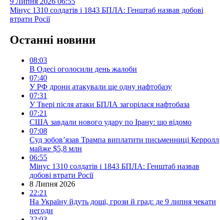
9 Липня 2026
06:55
Мінус 1310 солдатів і 1843 БПЛА: Генштаб назвав добові
втрати Росії
Останні новини
08:03
В Одесі оголосили день жалоби
07:40
У РФ дрони атакували ще одну нафтобазу
07:31
У Твері після атаки БПЛА загорілася нафтобаза
07:21
США завдали нового удару по Ірану: що відомо
07:08
Суд зобов’язав Трампа виплатити письменниці Керролл
майже $5,8 млн
06:55
Мінус 1310 солдатів і 1843 БПЛА: Генштаб назвав
добові втрати Росії
8 Липня 2026
22:21
На Україну йдуть дощі, грози й град: де 9 липня чекати
негоди
22:03