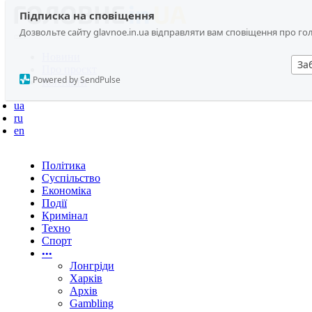
Підписка на сповіщення
Дозвольте сайту glavnoe.in.ua відправляти вам сповіщення про головн
Новини
За
Про проєкт
Powered by SendPulse
Контакти
ua
ru
en
Політика
Суспільство
Економіка
Події
Кримінал
Техно
Спорт
•••
Лонгріди
Харків
Архів
Gambling