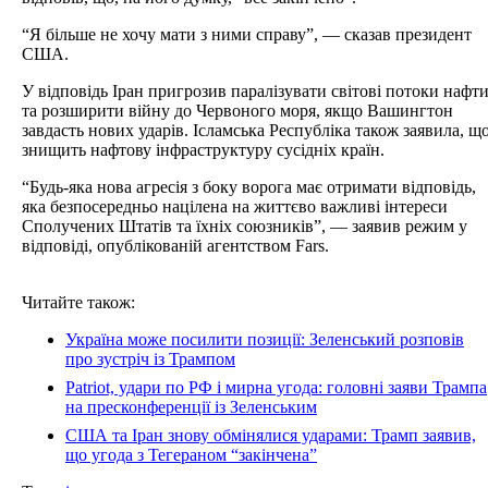
“Я більше не хочу мати з ними справу”, — сказав президент
США.
У відповідь Іран пригрозив паралізувати світові потоки нафт
та розширити війну до Червоного моря, якщо Вашингтон
завдасть нових ударів. Ісламська Республіка також заявила, щ
знищить нафтову інфраструктуру сусідніх країн.
“Будь-яка нова агресія з боку ворога має отримати відповідь,
яка безпосередньо націлена на життєво важливі інтереси
Сполучених Штатів та їхніх союзників”, — заявив режим у
відповіді, опублікованій агентством Fars.
Читайте також:
Україна може посилити позиції: Зеленський розповів
про зустріч із Трампом
Patriot, удари по РФ і мирна угода: головні заяви Трампа
на пресконференції із Зеленським
США та Іран знову обмінялися ударами: Трамп заявив,
що угода з Тегераном “закінчена”