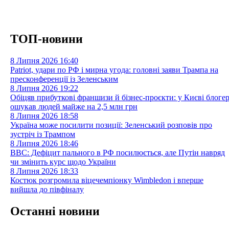
ТОП-новини
8 Липня 2026
16:40
Patriot, удари по РФ і мирна угода: головні заяви Трампа на
пресконференції із Зеленським
8 Липня 2026
19:22
Обіцяв прибуткові франшизи й бізнес-проєкти: у Києві блоге
ошукав людей майже на 2,5 млн грн
8 Липня 2026
18:58
Україна може посилити позиції: Зеленський розповів про
зустріч із Трампом
8 Липня 2026
18:46
BBC: Дефіцит пального в РФ посилюється, але Путін навряд
чи змінить курс щодо України
8 Липня 2026
18:33
Костюк розгромила віцечемпіонку Wimbledon і вперше
вийшла до півфіналу
Останні новини