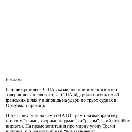
Реклама
Раніше президент США сказав, що припинення вогню
завершилося після того, як США відкрили вогонь по 80
іранських цілях у відповідь на удари по трьох суднах в
Ормузькій протоці.
Під час виступу на саміті НАТО Трамп назвав іранську
сторону “злими, хворими людьми” та “раком”, який потрібно
вирізати. На пряме запитання про мирну угоду Трамп
відповів, що, на його думку, “все закінчено”.