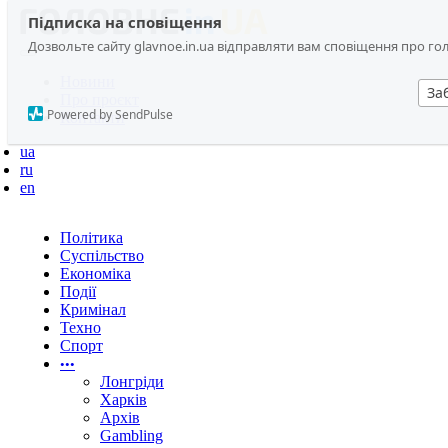
Підписка на сповіщення
Дозвольте сайту glavnoe.in.ua відправляти вам сповіщення про головн
Новини
За
Про проєкт
Powered by SendPulse
Контакти
ua
ru
en
Політика
Суспільство
Економіка
Події
Кримінал
Техно
Спорт
•••
Лонгріди
Харків
Архів
Gambling