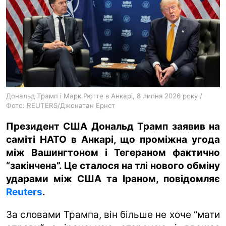
ua
ru
en
Дональд Трамп і Марк Рютте в Анкарі, 8 липня 2026 року /
Фото: REUTERS/Джонатан Ернст
Президент США Дональд Трамп заявив на
саміті НАТО в Анкарі, що проміжна угода
між Вашингтоном і Тегераном фактично
“закінчена”. Це сталося на тлі нового обміну
ударами між США та Іраном, повідомляє
Reuters
.
За словами Трампа, він більше не хоче “мати