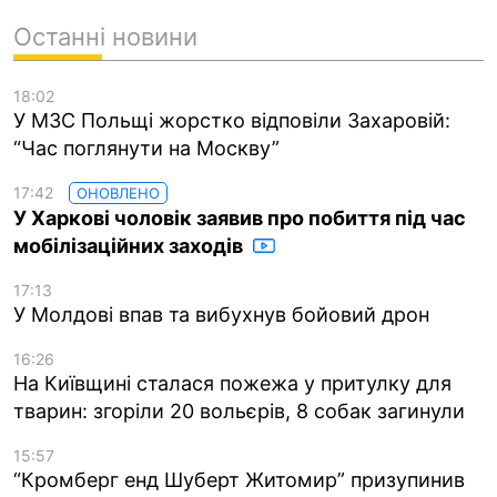
Останні новини
18:02
У МЗС Польщі жорстко відповіли Захаровій:
“Час поглянути на Москву”
17:42
ОНОВЛЕНО
У Харкові чоловік заявив про побиття під час
мобілізаційних заходів
17:13
У Молдові впав та вибухнув бойовий дрон
16:26
На Київщині сталася пожежа у притулку для
тварин: згоріли 20 вольєрів, 8 собак загинули
15:57
“Кромберг енд Шуберт Житомир” призупинив