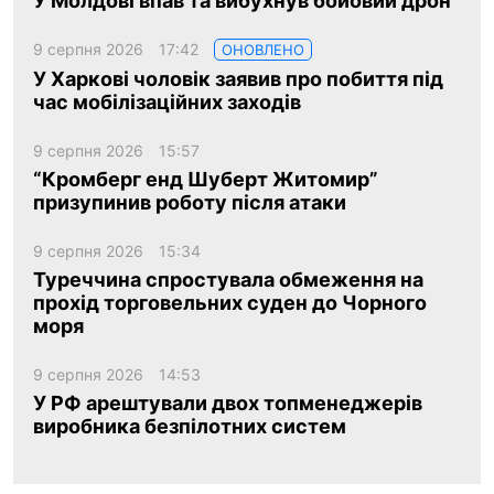
У Молдові впав та вибухнув бойовий дрон
9 серпня 2026
17:42
ОНОВЛЕНО
У Харкові чоловік заявив про побиття під
час мобілізаційних заходів
9 серпня 2026
15:57
“Кромберг енд Шуберт Житомир”
призупинив роботу після атаки
9 серпня 2026
15:34
Туреччина спростувала обмеження на
прохід торговельних суден до Чорного
моря
9 серпня 2026
14:53
У РФ арештували двох топменеджерів
виробника безпілотних систем