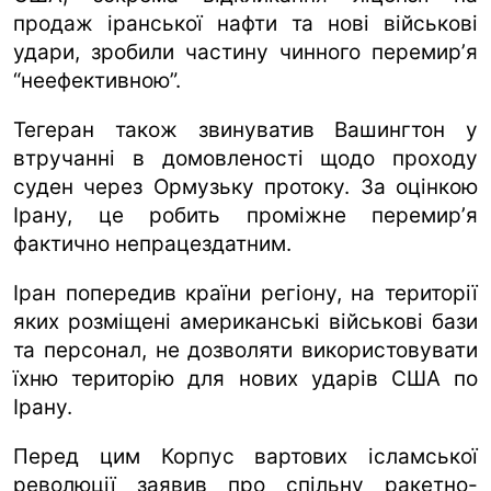
продаж іранської нафти та нові військові
удари, зробили частину чинного перемирʼя
“неефективною”.
Тегеран також звинуватив Вашингтон у
втручанні в домовленості щодо проходу
суден через Ормузьку протоку. За оцінкою
Ірану, це робить проміжне перемирʼя
фактично непрацездатним.
Іран попередив країни регіону, на території
яких розміщені американські військові бази
та персонал, не дозволяти використовувати
їхню територію для нових ударів США по
Ірану.
Перед цим Корпус вартових ісламської
революції заявив про спільну ракетно-