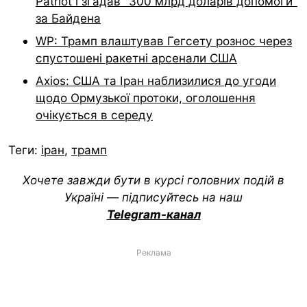
Patriot і згадав “300 млрд доларів допомоги”
за Байдена
WP: Трамп влаштував Гегсету рознос через
спустошені ракетні арсенали США
Axios: США та Іран наблизилися до угоди
щодо Ормузької протоки, оголошення
очікується в середу
Теги:
іран
,
трамп
Хочете завжди бути в курсі головних подій в
Україні — підписуйтесь на наш
Telegram-канал
Реклама