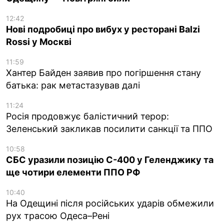
12:42
Нові подробиці про вибух у ресторані Balzi
Rossi у Москві
11:59
Хантер Байден заявив про погіршення стану
батька: рак метастазував далі
11:24
Росія продовжує балістичний терор:
Зеленський закликав посилити санкції та ППО
10:58
СБС уразили позицію С-400 у Геленджику та
ще чотири елементи ППО РФ
10:40
На Одещині після російських ударів обмежили
рух трасою Одеса–Рені