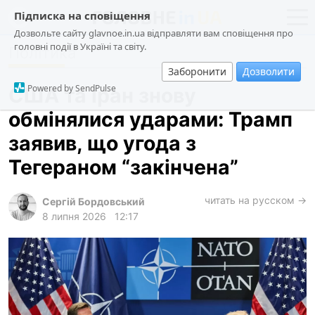
Підписка на сповіщення
Дозвольте сайту glavnoe.in.ua відправляти вам сповіщення про
головні події в Україні та світу.
Політика
новини
політика
Заборонити
Дозволити
про проєкт
суспільство
Powered by SendPulse
США та Іран знову
контакти
економіка
обмінялися ударами: Трамп
події
заявив, що угода з
кримінал
Тегераном “закінчена”
техно
читать на русском →
спорт
Сергій Бордовський
8 липня 2026
12:17
лонгріди
харків
архів
gambling