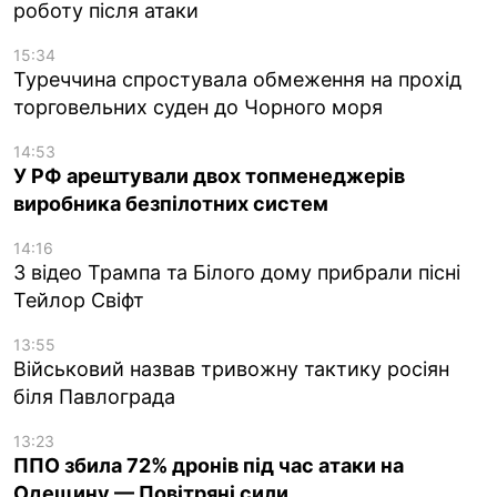
роботу після атаки
15:34
Туреччина спростувала обмеження на прохід
торговельних суден до Чорного моря
14:53
У РФ арештували двох топменеджерів
виробника безпілотних систем
14:16
З відео Трампа та Білого дому прибрали пісні
Тейлор Свіфт
13:55
Військовий назвав тривожну тактику росіян
біля Павлограда
13:23
ППО збила 72% дронів під час атаки на
Одещину — Повітряні сили