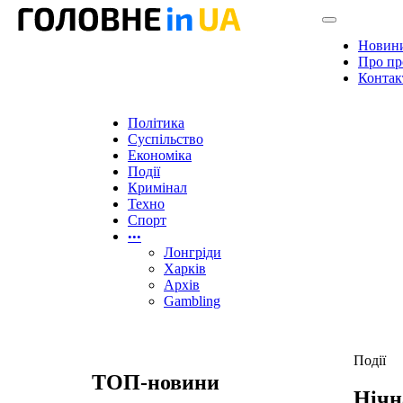
Новин
Про пр
Контак
Політика
Суспільство
Економіка
Події
Кримінал
Техно
Спорт
•••
Лонгріди
Харків
Архів
Gambling
Події
ТОП-новини
Нічн