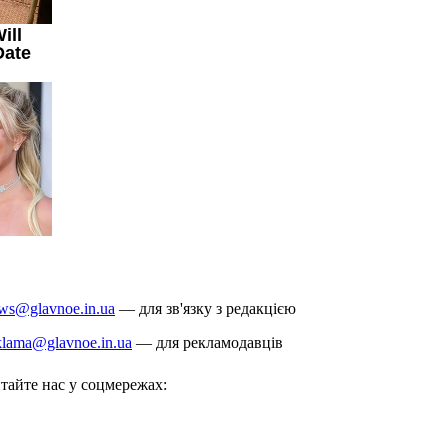
ws@glavnoe.in.ua
— для зв'язку з редакцією
klama@glavnoe.in.ua
— для рекламодавців
тайте нас у соцмережах: