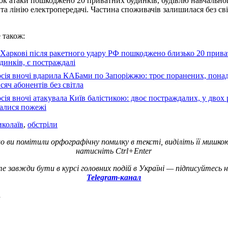
ок атаки пошкоджено 20 приватних будинків, будівлю навчально
 та лінію електропередачі. Частина споживачів залишилася без сві
 також:
Харкові після ракетного удару РФ пошкоджено близько 20 прив
динків, є постраждалі
сія вночі вдарила КАБами по Запоріжжю: троє поранених, понад
сяч абонентів без світла
сія вночі атакувала Київ балістикою: двоє постраждалих, у двох
талися пожежі
иколаїв
,
обстріли
о ви помітили орфографічну помилку в тексті, виділіть її мишко
натисніть Ctrl+Enter
е завжди бути в курсі головних подій в Україні — підписуйтесь 
Telegram-канал
а