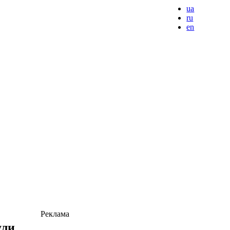
ua
ru
en
Реклама
ули