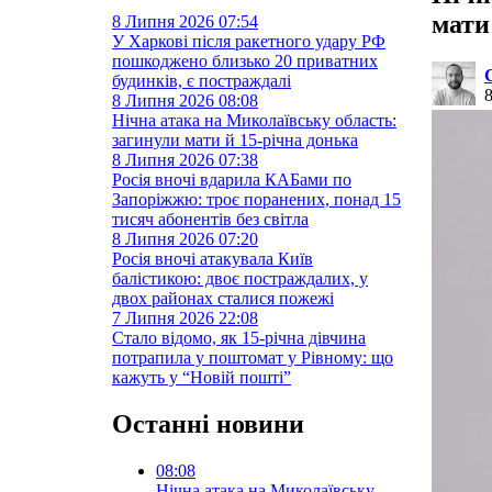
мати
8 Липня 2026
07:54
У Харкові після ракетного удару РФ
пошкоджено близько 20 приватних
будинків, є постраждалі
8 Липня 2026
08:08
Нічна атака на Миколаївську область:
загинули мати й 15-річна донька
8 Липня 2026
07:38
Росія вночі вдарила КАБами по
Запоріжжю: троє поранених, понад 15
тисяч абонентів без світла
8 Липня 2026
07:20
Росія вночі атакувала Київ
балістикою: двоє постраждалих, у
двох районах сталися пожежі
7 Липня 2026
22:08
Стало відомо, як 15-річна дівчина
потрапила у поштомат у Рівному: що
кажуть у “Новій пошті”
Останні новини
08:08
Нічна атака на Миколаївську