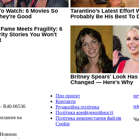
Про проєкт
ne
Контакти
 - R40-06536
re
Редакційна політика
Політика конфіденційності
силання на
Політика використання файлів
Чи
Cookie
 "Новини