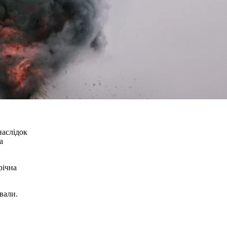
наслідок
а
річна
вали.