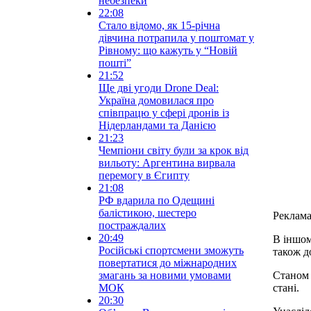
небезпеки
22:08
Стало відомо, як 15-річна
дівчина потрапила у поштомат у
Рівному: що кажуть у “Новій
пошті”
21:52
Ще дві угоди Drone Deal:
Україна домовилася про
співпрацю у сфері дронів із
Нідерландами та Данією
21:23
Чемпіони світу були за крок від
вильоту: Аргентина вирвала
перемогу в Єгипту
21:08
РФ вдарила по Одещині
балістикою, шестеро
Реклам
постраждалих
20:49
В іншом
Російські спортсмени зможуть
також д
повертатися до міжнародних
змагань за новими умовами
Станом 
МОК
стані.
20:30