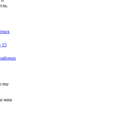
го
тла.
атних
 15
 районах
ю та
на наш