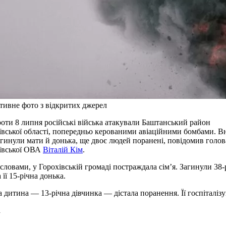
тивне фото з відкритих джерел
роти 8 липня російські війська атакували Баштанський район
вської області, попередньо керованими авіаційними бомбами. В
агинули мати й донька, ще двоє людей поранені, повідомив голов
ївської ОВА
Віталій Кім
.
 словами, у Горохівській громаді постраждала сімʼя. Загинули 38-
 її 15-річна донька.
 дитина — 13-річна дівчинка — дістала поранення. Її госпіталізу
а