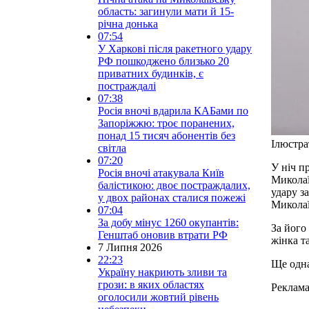
область: загинули мати й 15-
річна донька
07:54
У Харкові після ракетного удару
РФ пошкоджено близько 20
приватних будинків, є
постраждалі
07:38
Росія вночі вдарила КАБами по
Запоріжжю: троє поранених,
понад 15 тисяч абонентів без
Ілюстра
світла
07:20
У ніч п
Росія вночі атакувала Київ
Миколаї
балістикою: двоє постраждалих,
удару з
у двох районах сталися пожежі
Микола
07:04
За добу мінус 1260 окупантів:
За його
Генштаб оновив втрати РФ
жінка та
7 Липня 2026
22:23
Ще одна
Україну накриють зливи та
грози: в яких областях
Реклам
оголосили жовтий рівень