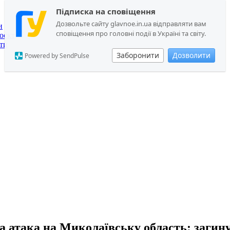
Підписка на сповіщення
Дозвольте сайту glavnoe.in.ua відправляти вам
и
сповіщення про головні події в Україні та світу.
оєкт
ти
Заборонити
Дозволити
Powered by SendPulse
а атака на Миколаївську область: загин