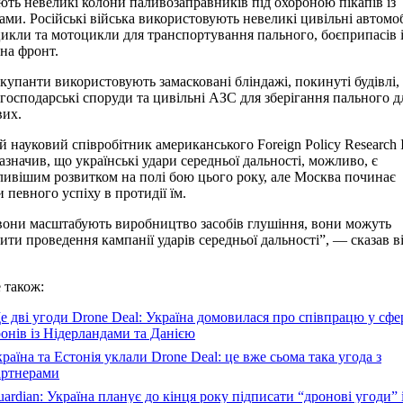
ють невеликі колони паливозаправників під охороною пікапів із
ами. Російські війська використовують невеликі цивільні автомоб
икли та мотоцикли для транспортування пального, боєприпасів 
 на фронт.
купанти використовують замасковані бліндажі, покинуті будівлі,
огосподарські споруди та цивільні АЗС для зберігання пального д
вих.
 науковий співробітник американського Foreign Policy Research In
зазначив, що українські удари середньої дальності, можливо, є
ивішим розвитком на полі бою цього року, але Москва починає
и певного успіху в протидії їм.
они масштабують виробництво засобів глушіння, вони можуть
ити проведення кампанії ударів середньої дальності”, — сказав ві
 також:
 дві угоди Drone Deal: Україна домовилася про співпрацю у сфе
онів із Нідерландами та Данією
раїна та Естонія уклали Drone Deal: це вже сьома така угода з
артнерами
ardian: Україна планує до кінця року підписати “дронові угоди” 