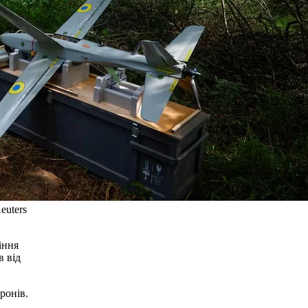
euters
іння
в від
ронів.