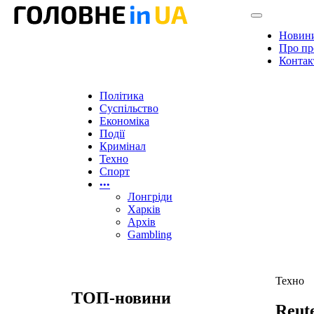
Новин
Про пр
Контак
Політика
Суспільство
Економіка
Події
Кримінал
Техно
Спорт
•••
Лонгріди
Харків
Архів
Gambling
Техно
ТОП-новини
Reut