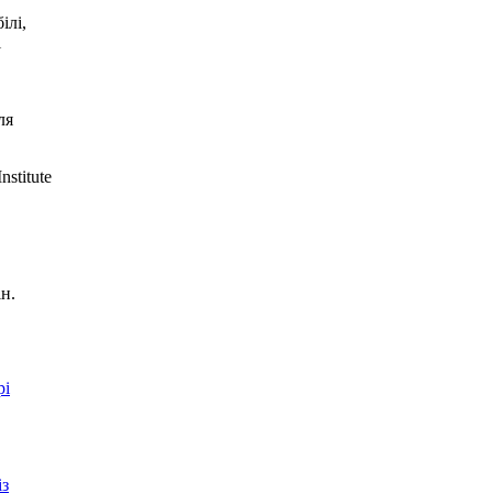
ілі,
і
ля
stitute
н.
рі
із