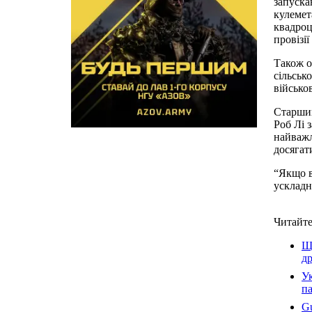
запуска
кулемет
квадроц
провізії
Також о
сільськ
військо
Старший
Роб Лі 
найважл
досягат
“Якщо в
ускладн
Читайте
Ще
др
Ук
п
Gu