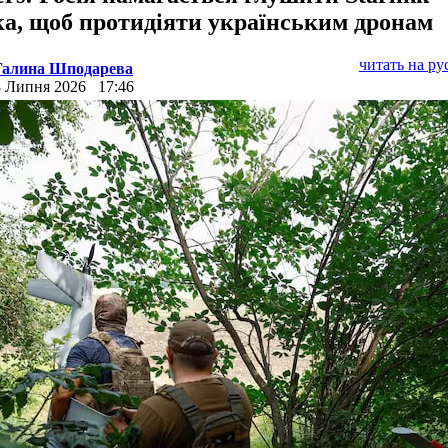
а, щоб протидіяти українським дронам
читать на р
Галина Шподарева
8 Липня 2026
17:46