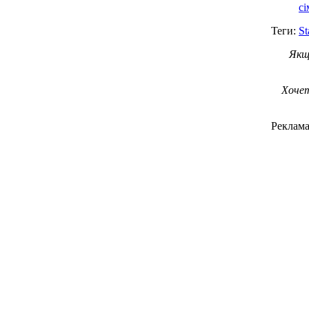
с
Теги:
St
Якщ
Хочет
Реклам