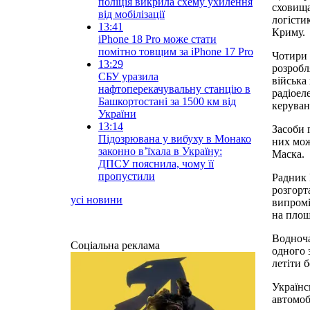
поліція викрила схему ухилення
сховища
від мобілізації
логісти
13:41
Криму.
iPhone 18 Pro може стати
помітно товщим за iPhone 17 Pro
Чотири 
13:29
розробл
СБУ уразила
війська
нафтоперекачувальну станцію в
радіоел
Башкортостані за 1500 км від
керуван
України
13:14
Засоби 
Підозрювана у вибуху в Монако
них мож
законно вʼїхала в Україну:
Маска.
ДПСУ пояснила, чому її
пропустили
Радник 
розгорт
усі новини
випромі
на площ
Водноча
Соціальна реклама
одного з
летіти 
Українс
автомоб