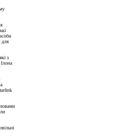
ому
ія
ькі
засоби
 для
які з
 Ілона
я
на
arlink
словами
гли
ивільні