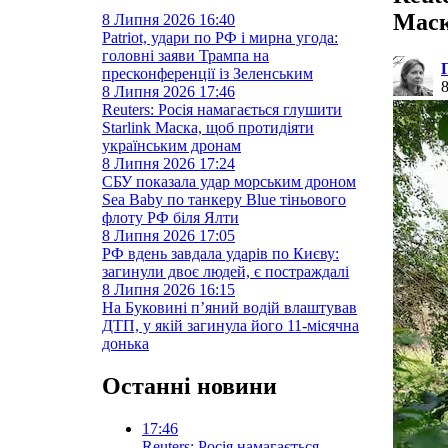
Маск
8 Липня 2026
16:40
Patriot, удари по РФ і мирна угода:
головні заяви Трампа на
пресконференції із Зеленським
8 Липня 2026
17:46
Reuters: Росія намагається глушити
Starlink Маска, щоб протидіяти
українським дронам
8 Липня 2026
17:24
СБУ показала удар морським дроном
Sea Baby по танкеру Blue тіньового
флоту РФ біля Ялти
8 Липня 2026
17:05
РФ вдень завдала ударів по Києву:
загинули двоє людей, є постраждалі
8 Липня 2026
16:15
На Буковині п’яний водій влаштував
ДТП, у якій загинула його 11-місячна
донька
Останні новини
17:46
Reuters: Росія намагається