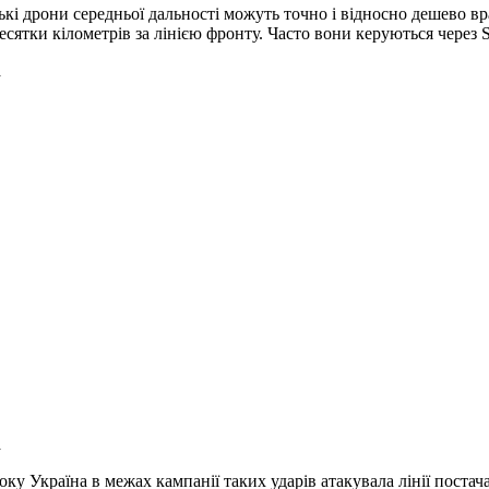
ькі дрони середньої дальності можуть точно і відносно дешево в
десятки кілометрів за лінією фронту. Часто вони керуються через St
а
а
оку Україна в межах кампанії таких ударів атакувала лінії постач