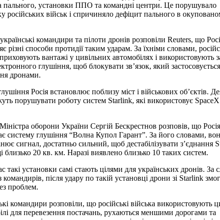
 пального, установки ППО та командні центри. Це порушувало
ку російських військ і спричиняло дефіцит пального в окупован
українські командири та пілоти дронів розповіли Reuters, що Рос
яє різні способи протидії таким ударам. За їхніми словами, російс
 приховують вантажі у цивільних автомобілях і використовують 
ектронного глушіння, щоб блокувати зв’язок, який застосовується
ня дронами.
глушіння Росія встановлює поблизу міст і військових об’єктів. Де
уть порушувати роботу систем Starlink, які використовує SpaceX
Міністра оборони України Сергій Бескрестнов розповів, що Росі
ає систему глушіння “Волна Купол Гарант”. За його словами, во
нює сигнал, достатньо сильний, щоб дестабілізувати з’єднання St
і близько 20 кв. км. Наразі виявлено близько 10 таких систем.
с такі установки самі стають цілями для українських дронів. За 
 командирів, після удару по такій установці дрони зі Starlink змо
без проблем.
ькі командири розповіли, що російські війська використовують ц
ілі для перевезення постачань, рухаються меншими дорогами та