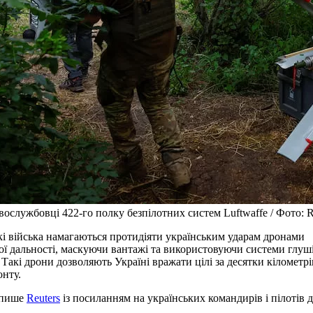
вослужбовці 422-го полку безпілотних систем Luftwaffe / Фото: R
кі війська намагаються протидіяти українським ударам дронами
ої дальності, маскуючи вантажі та використовуючи системи глуш
. Такі дрони дозволяють Україні вражати цілі за десятки кілометрі
онту.
 пише
Reuters
із посиланням на українських командирів і пілотів д