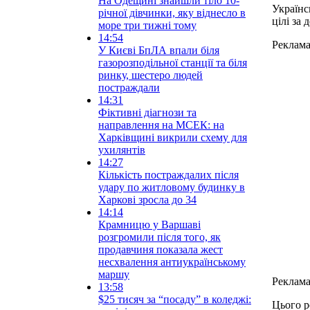
На Одещині знайшли тіло 10-
Українс
річної дівчинки, яку віднесло в
цілі за 
море три тижні тому
14:54
Реклам
У Києві БпЛА впали біля
газорозподільної станції та біля
ринку, шестеро людей
постраждали
14:31
Фіктивні діагнози та
направлення на МСЕК: на
Харківщині викрили схему для
ухилянтів
14:27
Кількість постраждалих після
удару по житловому будинку в
Харкові зросла до 34
14:14
Крамницю у Варшаві
розгромили після того, як
продавчиня показала жест
несхвалення антиукраїнському
маршу
Реклам
13:58
$25 тисяч за “посаду” в коледжі:
Цього р