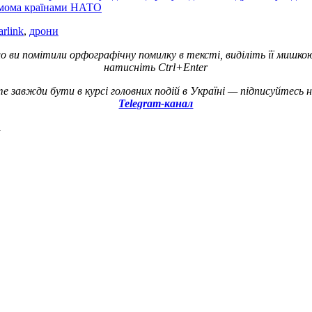
імома країнами НАТО
arlink
,
дрони
о ви помітили орфографічну помилку в тексті, виділіть її мишко
натисніть Ctrl+Enter
е завжди бути в курсі головних подій в Україні — підписуйтесь 
Telegram-канал
а