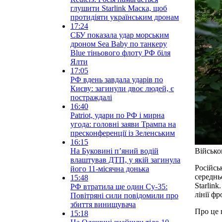
глушити Starlink Маска, щоб
протидіяти українським дронам
17:24
СБУ показала удар морським
дроном Sea Baby по танкеру
Blue тіньового флоту РФ біля
Ялти
17:05
РФ вдень завдала ударів по
Києву: загинули двоє людей, є
постраждалі
16:40
Patriot, удари по РФ і мирна
угода: головні заяви Трампа на
пресконференції із Зеленським
16:15
На Буковині п’яний водій
Військо
влаштував ДТП, у якій загинула
Російсь
його 11-місячна донька
середнь
15:48
Starlink
РФ втратила ще один Су-35:
лінії фр
Повітряні сили повідомили про
збиття винищувача
Про це
15:18