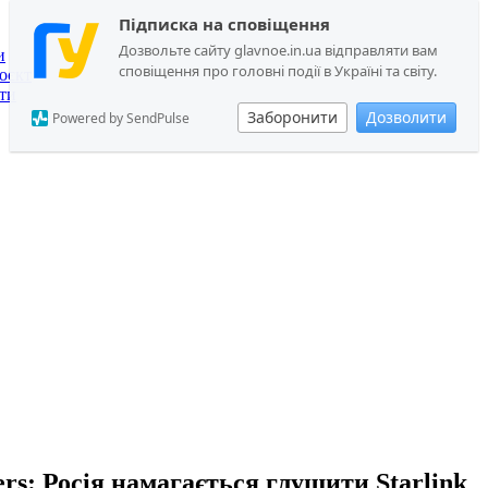
Підписка на сповіщення
Дозвольте сайту glavnoe.in.ua відправляти вам
и
сповіщення про головні події в Україні та світу.
оєкт
ти
Заборонити
Дозволити
Powered by SendPulse
ers: Росія намагається глушити Starlink