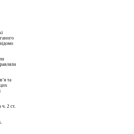
кі
оганого
авідомо
ли
правляли
в’я та
 цих
х
ч. 2 ст.
,
.