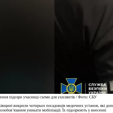
ння підозри учасниці схеми для ухилянтів / Фото: СБУ
івщині викрили чотирьох посадовців медичних установ, які до
возобов’язаним уникати мобілізації. Їх підозрюють у внесенні