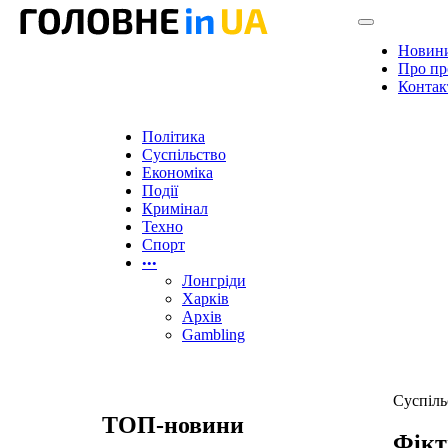
Новин
Про пр
Контак
Політика
Суспільство
Економіка
Події
Кримінал
Техно
Спорт
•••
Лонгріди
Харків
Архів
Gambling
Суспіль
ТОП-новини
Фікт