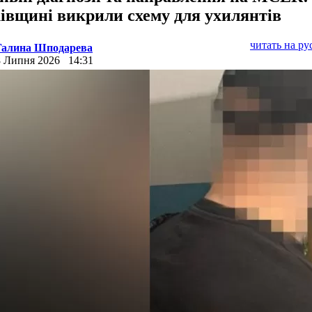
івщині викрили схему для ухилянтів
читать на р
Галина Шподарева
8 Липня 2026
14:31