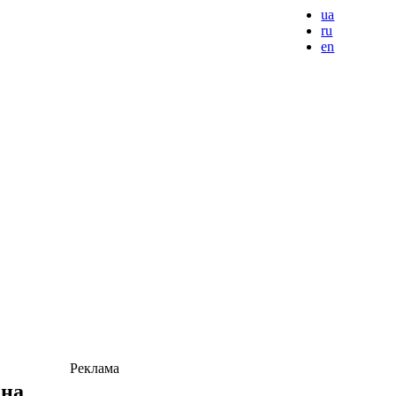
ua
ru
en
Реклама
 на