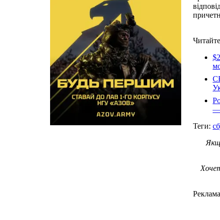
відпові
причетн
Читайте
$2
мо
СБ
У
Ро
—
Теги:
сб
Якщ
Хочет
Реклам