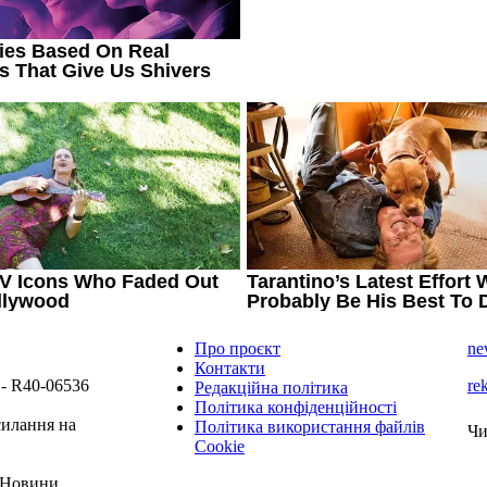
Про проєкт
ne
Контакти
 - R40-06536
re
Редакційна політика
Політика конфіденційності
силання на
Політика використання файлів
Чи
Cookie
 "Новини