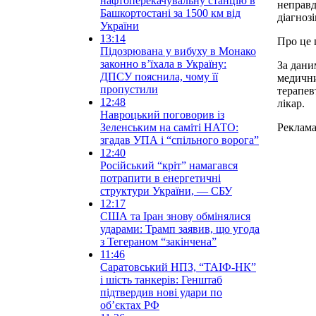
нафтоперекачувальну станцію в
неправд
Башкортостані за 1500 км від
діагнозі
України
13:14
Про це 
Підозрювана у вибуху в Монако
законно вʼїхала в Україну:
За дани
ДПСУ пояснила, чому її
медични
пропустили
терапев
12:48
лікар.
Навроцький поговорив із
Зеленським на саміті НАТО:
Реклам
згадав УПА і “спільного ворога”
12:40
Російський “кріт” намагався
потрапити в енергетичні
структури України, — СБУ
12:17
США та Іран знову обмінялися
ударами: Трамп заявив, що угода
з Тегераном “закінчена”
11:46
Саратовський НПЗ, “ТАІФ-НК”
і шість танкерів: Генштаб
підтвердив нові удари по
обʼєктах РФ