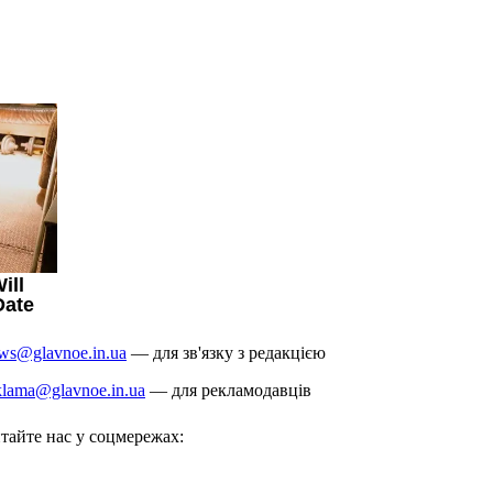
ws@glavnoe.in.ua
— для зв'язку з редакцією
klama@glavnoe.in.ua
— для рекламодавців
тайте нас у соцмережах: