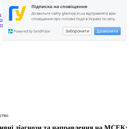
Підписка на сповіщення
Дозвольте сайту glavnoe.in.ua відправляти вам
и
сповіщення про головні події в Україні та світу.
оєкт
ти
Заборонити
Дозволити
Powered by SendPulse
ство
ивні діагнози та направлення на МСЕК: