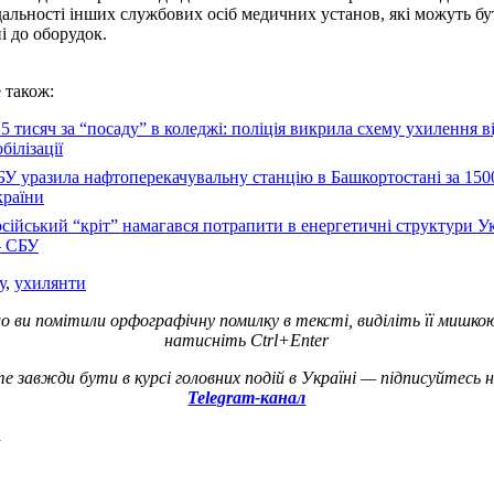
дальності інших службових осіб медичних установ, які можуть бу
і до оборудок.
 також:
5 тисяч за “посаду” в коледжі: поліція викрила схему ухилення в
білізації
У уразила нафтоперекачувальну станцію в Башкортостані за 1500
країни
сійський “кріт” намагався потрапити в енергетичні структури У
 СБУ
у
,
ухилянти
о ви помітили орфографічну помилку в тексті, виділіть її мишко
натисніть Ctrl+Enter
е завжди бути в курсі головних подій в Україні — підписуйтесь 
Telegram-канал
а