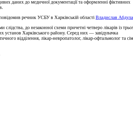
ивих даних до медичної документації та оформленні фіктивних
в.
повідомив речник УСБУ в Харківській області
Владислав Абдула
ми слідства, до незаконної схеми причетні четверо лікарів із трьо
х установ Харківського району. Серед них — завідувачка
тичного відділення, лікар-невропатолог, лікар-офтальмолог та с
а