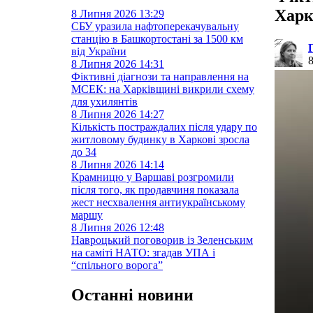
Харк
8 Липня 2026
13:29
СБУ уразила нафтоперекачувальну
станцію в Башкортостані за 1500 км
від України
8 Липня 2026
14:31
Фіктивні діагнози та направлення на
МСЕК: на Харківщині викрили схему
для ухилянтів
8 Липня 2026
14:27
Кількість постраждалих після удару по
житловому будинку в Харкові зросла
до 34
8 Липня 2026
14:14
Крамницю у Варшаві розгромили
після того, як продавчиня показала
жест несхвалення антиукраїнському
маршу
8 Липня 2026
12:48
Навроцький поговорив із Зеленським
на саміті НАТО: згадав УПА і
“спільного ворога”
Останні новини