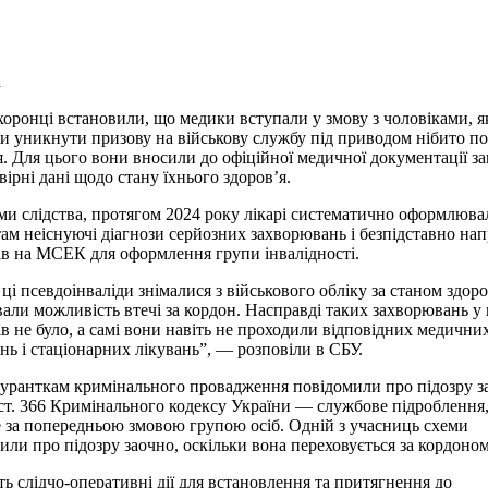
а
оронці встановили, що медики вступали у змову з чоловіками, я
и уникнути призову на військову службу під приводом нібито п
я. Для цього вони вносили до офіційної медичної документації з
вірні дані щодо стану їхнього здоров’я.
ми слідства, протягом 2024 року лікарі систематично оформлюва
ам неіснуючі діагнози серйозних захворювань і безпідставно на
ів на МСЕК для оформлення групи інвалідності.
 ці псевдоінваліди знімалися з військового обліку за станом здоро
али можливість втечі за кордон. Насправді таких захворювань у
ів не було, а самі вони навіть не проходили відповідних медични
нь і стаціонарних лікувань”, — розповіли в СБУ.
гуранткам кримінального провадження повідомили про підозру за 
1 ст. 366 Кримінального кодексу України — службове підроблення
 за попередньою змовою групою осіб. Одній з учасниць схеми
или про підозру заочно, оскільки вона переховується за кордоном
ь слідчо-оперативні дії для встановлення та притягнення до