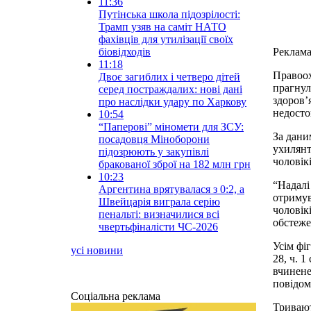
11:36
Путінська школа підозрілості:
Трамп узяв на саміт НАТО
фахівців для утилізації своїх
біовідходів
Реклам
11:18
Правоох
Двоє загиблих і четверо дітей
прагнул
серед постраждалих: нові дані
здоров’
про наслідки удару по Харкову
недосто
10:54
“Паперові” міномети для ЗСУ:
За дани
посадовця Міноборони
ухилянт
підозрюють у закупівлі
чоловік
бракованої зброї на 182 млн грн
10:23
“Надалі
Аргентина врятувалася з 0:2, а
отримув
Швейцарія виграла серію
чоловік
пенальті: визначилися всі
обстеже
чвертьфіналісти ЧС-2026
Усім фі
усі новини
28, ч. 
вчинене
повідом
Соціальна реклама
Тривают