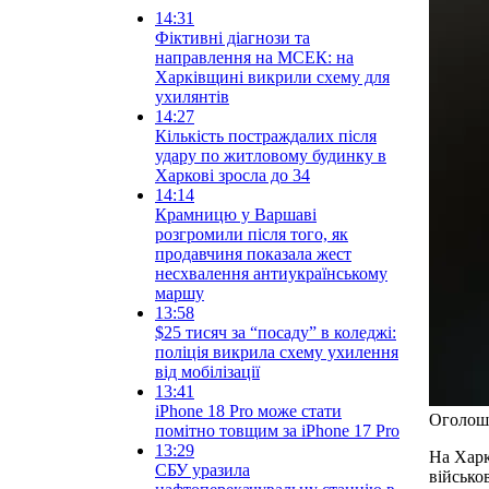
14:31
Фіктивні діагнози та
направлення на МСЕК: на
Харківщині викрили схему для
ухилянтів
14:27
Кількість постраждалих після
удару по житловому будинку в
Харкові зросла до 34
14:14
Крамницю у Варшаві
розгромили після того, як
продавчиня показала жест
несхвалення антиукраїнському
маршу
13:58
$25 тисяч за “посаду” в коледжі:
поліція викрила схему ухилення
від мобілізації
13:41
iPhone 18 Pro може стати
Оголоше
помітно товщим за iPhone 17 Pro
13:29
На Харк
СБУ уразила
військо