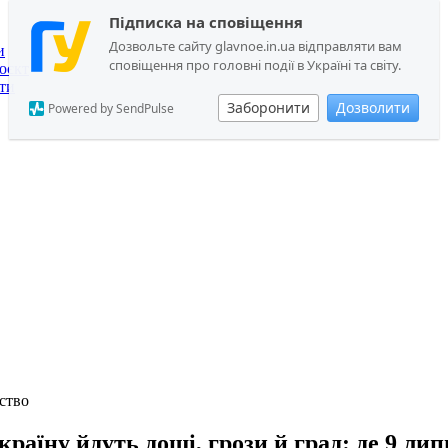
Підписка на сповіщення
Дозвольте сайту glavnoe.in.ua відправляти вам
и
сповіщення про головні події в Україні та світу.
оєкт
ти
Заборонити
Дозволити
Powered by SendPulse
ство
країну йдуть дощі, грози й град: де 9 ли