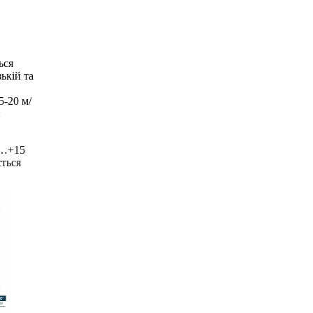
ься
ькій та
5-20 м/
й
0…+15
ється