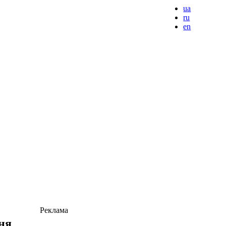
ua
ru
en
Реклама
пня