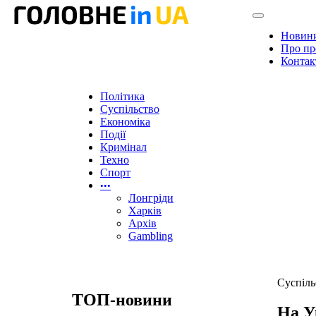
Новин
Про пр
Контак
Політика
Суспільство
Економіка
Події
Кримінал
Техно
Спорт
•••
Лонгріди
Харків
Архів
Gambling
Суспіль
ТОП-новини
На У