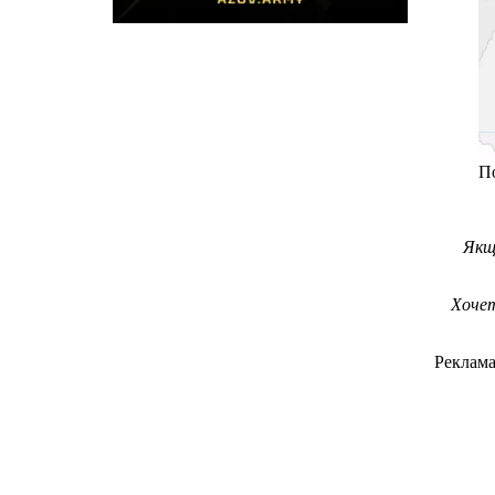
По
Якщ
Хочет
Реклам