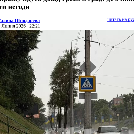
ти негоди
читать на р
Галина Шподарева
8 Липня 2026
22:21