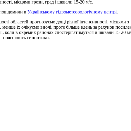
вності, місцями грози, град і шквали 15-20 м/с.
повідомили в
Українському гідрометеорологічному центрі
.
шості областей прогнозуємо дощі різної інтенсивності, місцями з
, менше їх очікуємо вночі, проте більше вдень за рахунок посиле
ії, коли в окремих районах спостерігатимуться й шквали 15-20 м/
— пояснюють синоптики.
а