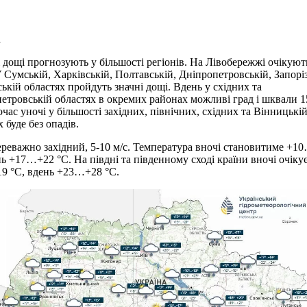
а
 дощі прогнозують у більшості регіонів. На Лівобережжі очікуют
У Сумській, Харківській, Полтавській, Дніпропетровській, Запоріз
ькій областях пройдуть значні дощі. Вдень у східних та
етровській областях в окремих районах можливі град і шквали 1
очас уночі у більшості західних, північних, східних та Вінницькі
 буде без опадів.
ереважно західний, 5-10 м/с. Температура вночі становитиме +1
нь +17…+22 °C. На півдні та південному сході країни вночі очіку
9 °C, вдень +23…+28 °C.