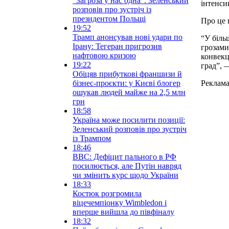
“Загроза у нас одна”: Зеленський
інтенси
розповів про зустріч із
президентом Польщі
Про це 
19:52
Трамп анонсував нові удари по
“У біль
Ірану: Тегеран пригрозив
грозами
нафтовою кризою
конвекц
19:22
град”, 
Обіцяв прибуткові франшизи й
бізнес-проєкти: у Києві блогер
Реклам
ошукав людей майже на 2,5 млн
грн
18:58
Україна може посилити позиції:
Зеленський розповів про зустріч
із Трампом
18:46
BBC: Дефіцит пального в РФ
посилюється, але Путін навряд
чи змінить курс щодо України
18:33
Костюк розгромила
віцечемпіонку Wimbledon і
вперше вийшла до півфіналу
18:32