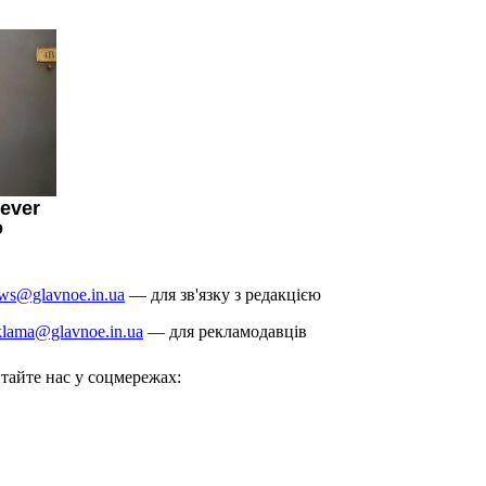
ws@glavnoe.in.ua
— для зв'язку з редакцією
klama@glavnoe.in.ua
— для рекламодавців
тайте нас у соцмережах: