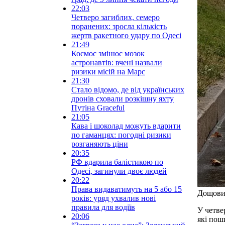
22:03
Четверо загиблих, семеро
поранених: зросла кількість
жертв ракетного удару по Одесі
21:49
Космос змінює мозок
астронавтів: вчені назвали
ризики місій на Марс
21:30
Стало відомо, де від українських
дронів сховали розкішну яхту
Путіна Graceful
21:05
Кава і шоколад можуть вдарити
по гаманцях: погодні ризики
розганяють ціни
20:35
РФ вдарила балістикою по
Одесі, загинули двоє людей
20:22
Права видаватимуть на 5 або 15
Дощовий
років: уряд ухвалив нові
правила для водіїв
У четве
20:06
які пош