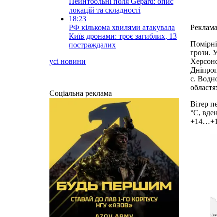
Пейнтбольні поля Gepard: опис
локацій та складності
18:23
РФ кількома хвилями атакувала
Реклам
Київ дронами: троє загиблих, 13
Помірні
постраждалих
грози. 
усі новини
Херсонс
Дніпроп
с. Водн
областях
Соціальна реклама
Вітер п
°C, вде
+14…+1