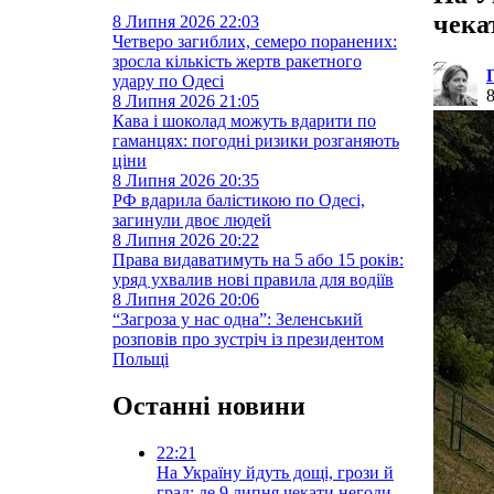
чека
8 Липня 2026
22:03
Четверо загиблих, семеро поранених:
зросла кількість жертв ракетного
удару по Одесі
8 Липня 2026
21:05
Кава і шоколад можуть вдарити по
гаманцях: погодні ризики розганяють
ціни
8 Липня 2026
20:35
РФ вдарила балістикою по Одесі,
загинули двоє людей
8 Липня 2026
20:22
Права видаватимуть на 5 або 15 років:
уряд ухвалив нові правила для водіїв
8 Липня 2026
20:06
“Загроза у нас одна”: Зеленський
розповів про зустріч із президентом
Польщі
Останні новини
22:21
На Україну йдуть дощі, грози й
град: де 9 липня чекати негоди