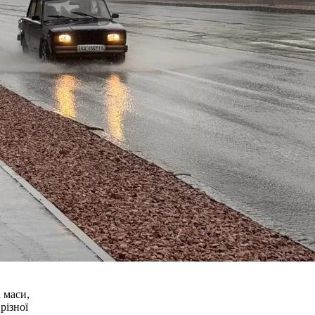
 маси,
різної