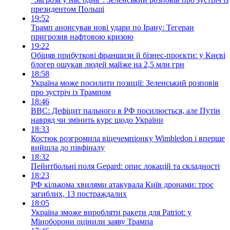
президентом Польщі
19:52
Трамп анонсував нові удари по Ірану: Тегеран
пригрозив нафтовою кризою
19:22
Обіцяв прибуткові франшизи й бізнес-проєкти: у Києві
блогер ошукав людей майже на 2,5 млн грн
18:58
Україна може посилити позиції: Зеленський розповів
про зустріч із Трампом
18:46
BBC: Дефіцит пального в РФ посилюється, але Путін
навряд чи змінить курс щодо України
18:33
Костюк розгромила віцечемпіонку Wimbledon і вперше
вийшла до півфіналу
18:32
Пейнтбольні поля Gepard: опис локацій та складності
18:23
РФ кількома хвилями атакувала Київ дронами: троє
загиблих, 13 постраждалих
18:05
Україна зможе виробляти ракети для Patriot: у
Міноборони оцінили заяву Трампа