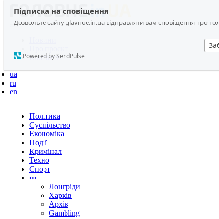
Підписка на сповіщення
Дозвольте сайту glavnoe.in.ua відправляти вам сповіщення про головн
Новини
За
Про проєкт
Powered by SendPulse
Контакти
ua
ru
en
Політика
Суспільство
Економіка
Події
Кримінал
Техно
Спорт
•••
Лонгріди
Харків
Архів
Gambling