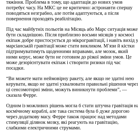
тяжіння. Проблема в тому, що адаптація до нових умов
потребує часу. На МКС це не критично: астронавти спершу
поводяться незграбно, але потім адаптуються, а після
повернення проходять реабілітацію.
Під час майбутніх польотів на Місяць або Марс ситуація може
бути складнішою. Після приблизно восьми місяців у космосі
екіпаж добре пристосується до мікрогравітації, і навіть вихід 
марсіанській гравітації може стати викликом. М’язи й кістки
підтримуватимуть щоденними вправами, але мозок, який
ними керує, може бути не готовим до різкої зміни умов. Це
може дезорієнтувати екіпаж і створити ризики під час
посадки.
“Ви можете мати неймовірну ракету, але якщо не здатні нею
керувати, якщо не здатні ухвалювати правильні рішення чере
ці сенсомоторні зміни, можуть виникнути проблеми”, —
сказала Ферре.
Одним із можливих рішень могла б стати штучна гравітація н
космічному кораблі, але така система була б дуже дорогою
через додаткову масу. Ферре також працює над методами
стимуляції ділянок мозку, які реагують на гравітацію,
слабкими електричними струмами.