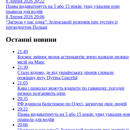
8 Липня 2026
20:22
Права видаватимуть на 5 або 15 років: уряд ухвалив нові
правила для водіїв
8 Липня 2026
20:06
“Загроза у нас одна”: Зеленський розповів про зустріч із
президентом Польщі
Останні новини
21:49
Космос змінює мозок астронавтів: вчені назвали ризики
місій на Марс
21:30
Стало відомо, де від українських дронів сховали
розкішну яхту Путіна Graceful
21:05
Кава і шоколад можуть вдарити по гаманцях: погодні
ризики розганяють ціни
20:35
РФ вдарила балістикою по Одесі, загинули двоє людей
20:22
Права видаватимуть на 5 або 15 років: уряд ухвалив нов
правила для водіїв
20:06
“Загроза у нас одна”: Зеленський розповів про зустріч із