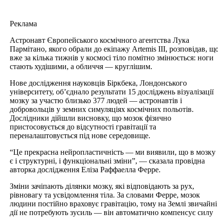
Реклама
Астронавт Європейського космічного агентства Лука
Пармітано, якого обрали до екіпажу Artemis III, розповідав, щ
вже за кілька тижнів у космосі тіло помітно змінюється: ноги
стають худішими, а обличчя — круглішим.
Нове дослідження науковців Біркбека, Лондонського
університету, об’єднало результати 15 досліджень візуалізації
мозку за участю близько 377 людей — астронавтів і
добровольців у земних симуляціях космічних польотів.
Дослідники дійшли висновку, що мозок фізично
пристосовується до відсутності гравітації та
переналаштовується під нове середовище.
“Це прекрасна нейропластичність — ми виявили, що в мозку
є і структурні, і функціональні зміни”, — сказала провідна
авторка дослідження Еліза Раффаелла Ферре.
Зміни зачіпають ділянки мозку, які відповідають за рух,
рівновагу та усвідомлення тіла. За словами Ферре, мозок
людини постійно враховує гравітацію, тому на Землі звичайні
дії не потребують зусиль — він автоматично компенсує силу