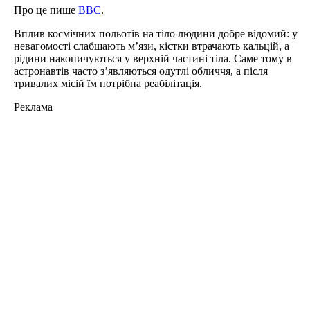
Про це пише
BBC
.
Вплив космічних польотів на тіло людини добре відомий: у
невагомості слабшають м’язи, кістки втрачають кальцій, а
рідини накопичуються у верхній частині тіла. Саме тому в
астронавтів часто з’являються одутлі обличчя, а після
тривалих місій їм потрібна реабілітація.
Реклама