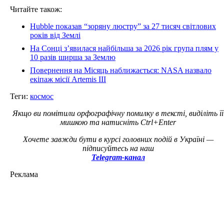
Читайте також:
Hubble показав “зоряну люстру” за 27 тисяч світлових
років від Землі
На Сонці з’явилася найбільша за 2026 рік група плям у
10 разів ширша за Землю
Повернення на Місяць наближається: NASA назвало
екіпаж місії Artemis III
Теги:
космос
Якщо ви помітили орфографічну помилку в тексті, виділіть її
мишкою та натисніть Ctrl+Enter
Хочете завжди бути в курсі головних подій в Україні —
підписуйтесь на наш
Telegram-канал
Реклама