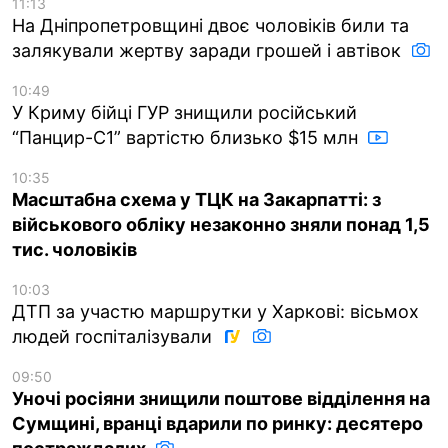
11:13
На Дніпропетровщині двоє чоловіків били та
залякували жертву заради грошей і автівок
10:49
У Криму бійці ГУР знищили російський
“Панцир-С1” вартістю близько $15 млн
10:35
Масштабна схема у ТЦК на Закарпатті: з
військового обліку незаконно зняли понад 1,5
тис. чоловіків
10:03
ДТП за участю маршрутки у Харкові: вісьмох
людей госпіталізували
09:50
Уночі росіяни знищили поштове відділення на
Сумщині, вранці вдарили по ринку: десятеро