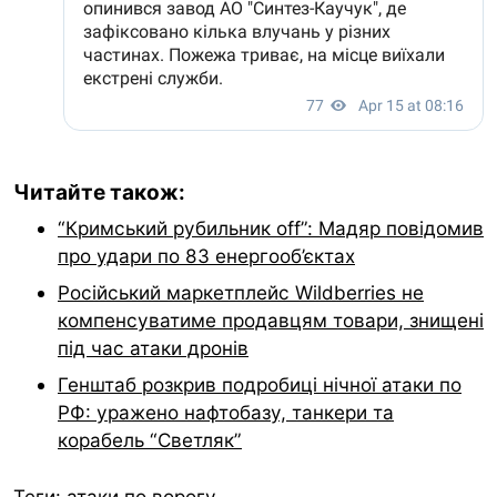
Читайте також:
“Кримський рубильник off”: Мадяр повідомив
про удари по 83 енергооб’єктах
Російський маркетплейс Wildberries не
компенсуватиме продавцям товари, знищені
під час атаки дронів
Генштаб розкрив подробиці нічної атаки по
РФ: уражено нафтобазу, танкери та
корабель “Светляк”
Теги:
атаки по ворогу