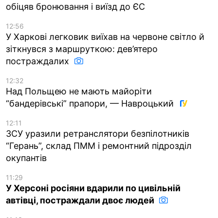
обіцяв бронювання і виїзд до ЄС
12:56
У Харкові легковик виїхав на червоне світло й
зіткнувся з маршруткою: дев’ятеро
постраждалих
12:32
Над Польщею не мають майоріти
“бандерівські” прапори, — Навроцький
12:11
ЗСУ уразили ретранслятори безпілотників
“Герань”, склад ПММ і ремонтний підрозділ
окупантів
11:29
У Херсоні росіяни вдарили по цивільній
автівці, постраждали двоє людей