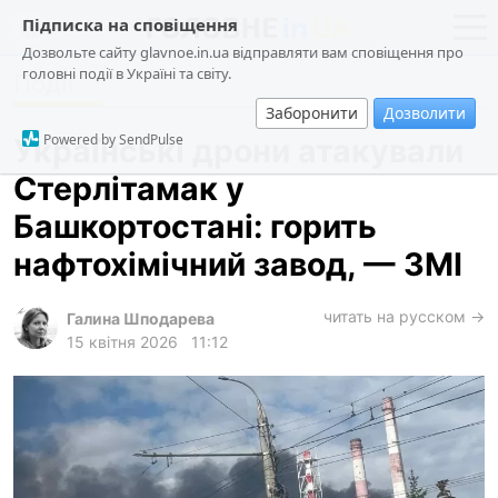
Підписка на сповіщення
Дозвольте сайту glavnoe.in.ua відправляти вам сповіщення про
головні події в Україні та світу.
Події
новини
політика
Заборонити
Дозволити
про проєкт
суспільство
Powered by SendPulse
Українські дрони атакували
контакти
економіка
Стерлітамак у
події
Башкортостані: горить
кримінал
нафтохімічний завод, — ЗМІ
техно
читать на русском →
спорт
Галина Шподарева
15 квітня 2026
11:12
лонгріди
харків
архів
gambling