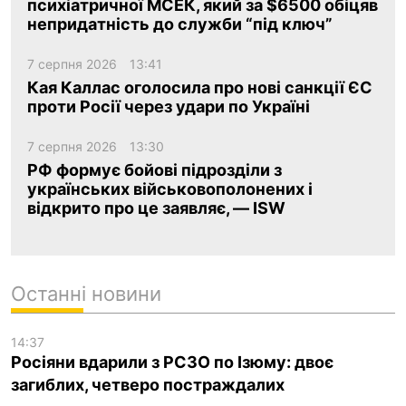
психіатричної МСЕК, який за $6500 обіцяв
непридатність до служби “під ключ”
7 серпня 2026
13:41
Кая Каллас оголосила про нові санкції ЄС
проти Росії через удари по Україні
7 серпня 2026
13:30
РФ формує бойові підрозділи з
українських військовополонених і
відкрито про це заявляє, — ISW
Останні новини
14:37
Росіяни вдарили з РСЗО по Ізюму: двоє
загиблих, четверо постраждалих