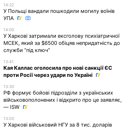
14:22
У Польщі вандали пошкодили могилу воїнів
УПА
14:00
У Харкові затримали ексголову психіатричної
МСЕК, який за $6500 обіцяв непридатність до
служби “під ключ”
13:41
Кая Каллас оголосила про нові санкції ЄС
проти Росії через удари по Україні
13:30
РФ формує бойові підрозділи з українських
військовополонених і відкрито про це заявляє,
— ISW
13:00
У Харкові військовий НГУ за 8 тис. доларів