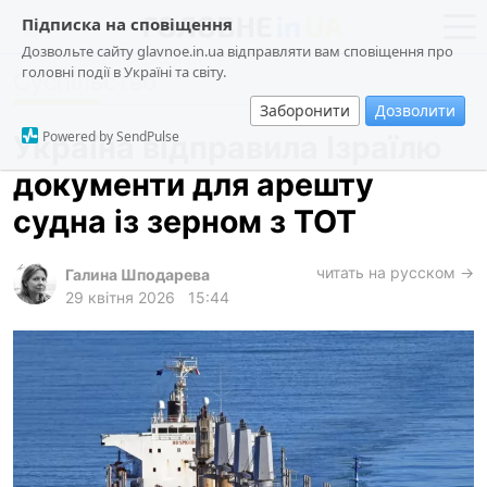
Підписка на сповіщення
Дозвольте сайту glavnoe.in.ua відправляти вам сповіщення про
головні події в Україні та світу.
Суспільство
новини
політика
Заборонити
Дозволити
про проєкт
суспільство
Powered by SendPulse
Україна відправила Ізраїлю
контакти
економіка
документи для арешту
події
судна із зерном з ТОТ
кримінал
техно
читать на русском →
Галина Шподарева
29 квітня 2026
15:44
спорт
лонгріди
харків
архів
gambling