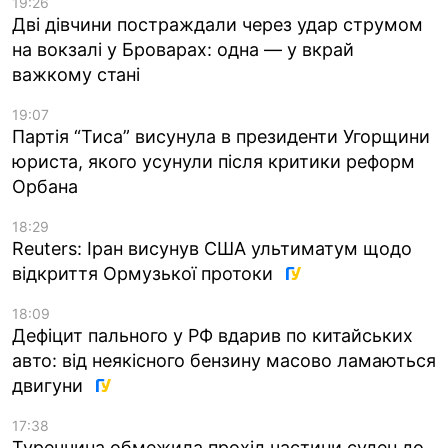
19:26
Дві дівчини постраждали через удар струмом
на вокзалі у Броварах: одна — у вкрай
важкому стані
19:07
Партія “Тиса” висунула в президенти Угорщини
юриста, якого усунули після критики реформ
Орбана
18:29
Reuters: Іран висунув США ультиматум щодо
відкриття Ормузької протоки
18:09
Дефіцит пального у РФ вдарив по китайських
авто: від неякісного бензину масово ламаються
двигуни
17:38
Туреччина обмежила прохід частини суден до