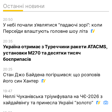
Останні новини
20:50
У небі почали з’являтися “падаючі зорі”: коли
Персеїди влаштують головне шоу літа
20:35
Україна отримає з Туреччини ракети ATACMS,
установки M270 та десятки тисяч
боєприпасів
20:25
Стан Джо Байдена погіршився: що розповів
його син Хантер
19:47
Неллі Чуканівська тріумфувала на ЧЄ-2026 з
хайдайвінгу та принесла Україні “золото”