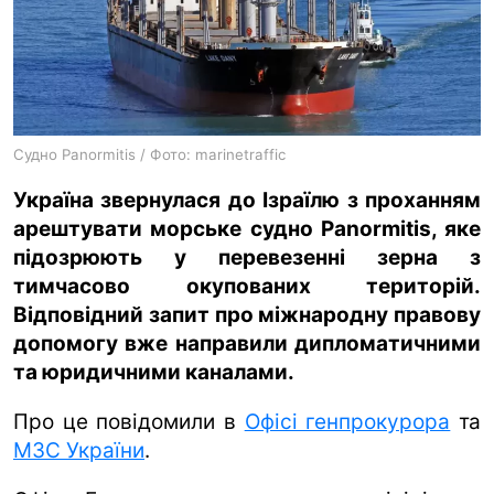
ua
ru
en
Судно Panormitis / Фото: marinetraffic
Україна звернулася до Ізраїлю з проханням
арештувати морське судно Panormitis, яке
підозрюють у перевезенні зерна з
тимчасово окупованих територій.
Відповідний запит про міжнародну правову
допомогу вже направили дипломатичними
та юридичними каналами.
Про це повідомили в
Офісі генпрокурора
та
МЗС України
.