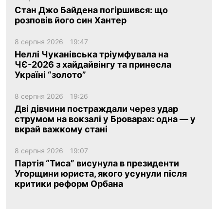
Стан Джо Байдена погіршився: що
розповів його син Хантер
8 серпня 2026
19:47
Неллі Чуканівська тріумфувала на
ЧЄ-2026 з хайдайвінгу та принесла
Україні “золото”
8 серпня 2026
19:26
Дві дівчини постраждали через удар
струмом на вокзалі у Броварах: одна — у
вкрай важкому стані
8 серпня 2026
19:07
Партія “Тиса” висунула в президенти
Угорщини юриста, якого усунули після
критики реформ Орбана