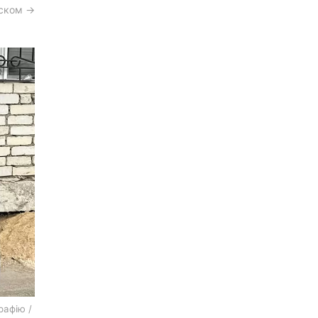
сском →
рафію /