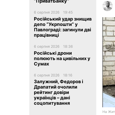
“ПриватБанку”
6 серпня 2026
19:45
Російський удар знищив
депо “Укрпошти” у
Павлограді: загинули дві
працівниці
ua
ru
en
6 серпня 2026
18:36
Російські дрони
полюють на цивільних у
Сумах
6 серпня 2026
18:16
Залужний, Федоров і
Драпатий очолили
рейтинг довіри
українців – дані
соцопитування
На Жит