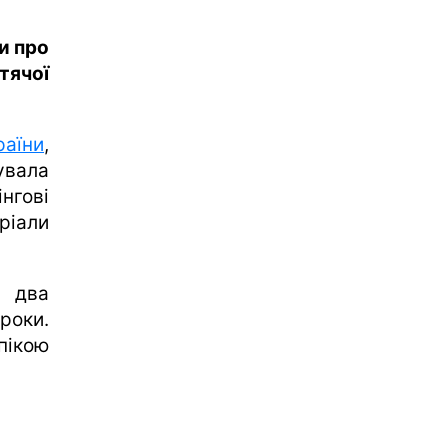
и про
тячої
аїни
,
увала
нгові
іали
 два
роки.
пікою