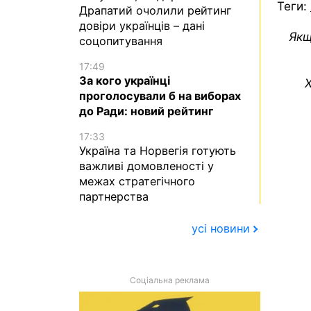
Теги:
Драпатий очолили рейтинг
довіри українців – дані
Якщ
соцопитування
17:49
За кого українці
Х
проголосували б на виборах
до Ради: новий рейтинг
17:33
Україна та Норвегія готують
важливі домовленості у
межах стратегічного
партнерства
усі новини
Соціальна реклама