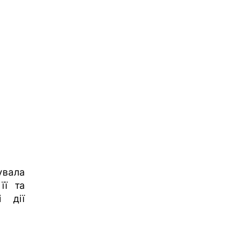
увала
її та
і дії