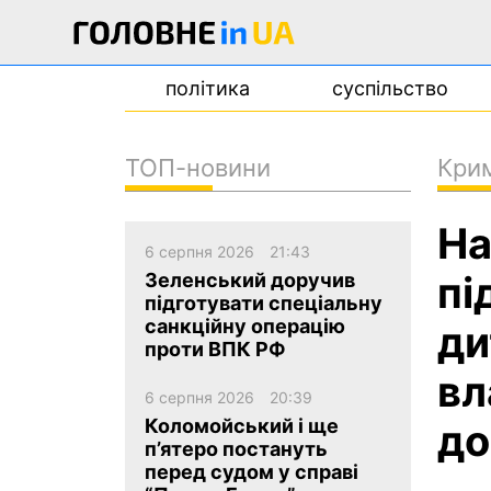
політика
суспільство
ТОП-новини
Кри
новини
На
про проєкт
6 серпня 2026
21:43
контакти
пі
Зеленський доручив
підготувати спеціальну
санкційну операцію
ди
проти ВПК РФ
вл
6 серпня 2026
20:39
Коломойський і ще
до
п’ятеро постануть
перед судом у справі