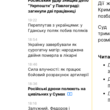
Російський удар знищив депо
Дії ж
“Укрпошти” у Павлограді:
Крим
загинули дві працівниці
позб
19:22
Переплутав з українцями: у
Суд 
Гданську поляк побив поляків
трим
розмі
18:54
Українку завербували як
сурогатну матір: народжена
двійня померла в лікарні
Чита
18:46
Л
Сила влучності: як працює
з
бойовий розрахунок артилерії
18:36
Російські дрони полюють на
цивільних у Сумах
18:16
Залужний, Федоров і