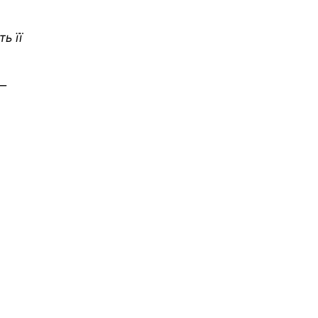
ь її
 —