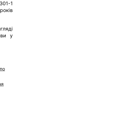
 301-1
років
гляді
ави у
 по
ня