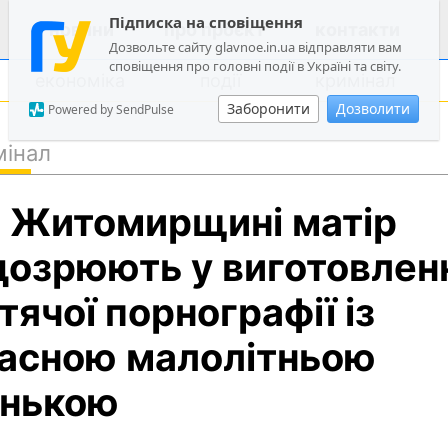
Підписка на сповіщення
новини
про проєкт
контакти
Дозвольте сайту glavnoe.in.ua відправляти вам
сповіщення про головні події в Україні та світу.
економіка
події
кримінал
Заборонити
Дозволити
Powered by SendPulse
мінал
політика
 Житомирщині матір
суспільство
економіка
дозрюють у виготовлен
події
тячої порнографії із
кримінал
асною малолітньою
техно
спорт
нькою
лонгріди