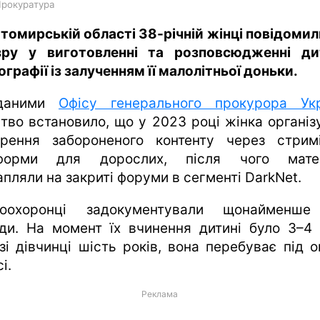
Прокуратура
томирській області 38-річній жінці повідомил
зру у виготовленні та розповсюдженні ди
графії із залученням її малолітньої доньки.
даними
Офісу генерального прокурора Укр
ство встановило, що у 2023 році жінка організ
рення забороненого контенту через стримі
тформи для дорослих, після чого матер
апляли на закриті форуми в сегменті DarkNet.
воохоронці задокументували щонайменше
оди. На момент їх вчинення дитині було 3–4 
зі дівчинці шість років, вона перебуває під о
і.
Реклама