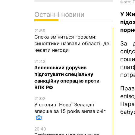
Фото: 
Останні новини
У Жи
підо
порно
21:59
Спека зміниться грозами:
За 
синоптики назвали області, де
чекати негоди
слід
поши
21:43
пла
Зеленський доручив
підготувати спеціальну
потр
санкційну операцію проти
ВПК РФ
Пра
епіз
21:02
Нара
У столиці Нової Зеландії
вперше за 15 років випав сніг
бабус
20:40
Performance-маркетинг: як