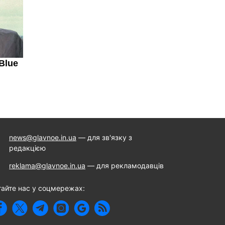
news@glavnoe.in.ua
— для зв'язку з
редакцією
reklama@glavnoe.in.ua
— для рекламодавців
тайте нас у соцмережах: