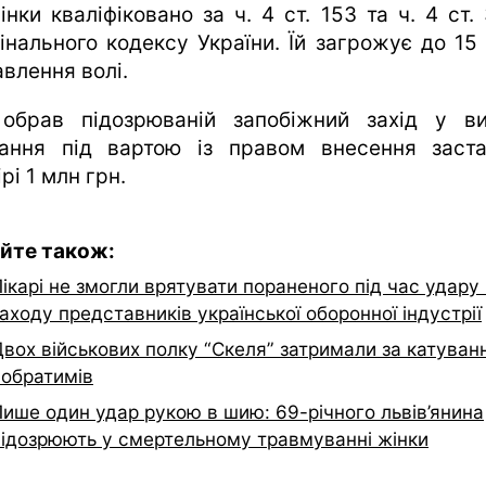
інки кваліфіковано за ч. 4 ст. 153 та ч. 4 ст.
інального кодексу України. Їй загрожує до 15 
авлення волі.
обрав підозрюваній запобіжний захід у ви
ання під вартою із правом внесення заст
рі 1 млн грн.
йте також:
ікарі не змогли врятувати пораненого під час удару
аходу представників української оборонної індустрії
Двох військових полку “Скеля” затримали за катуван
побратимів
Лише один удар рукою в шию: 69-річного львів’янина
підозрюють у смертельному травмуванні жінки