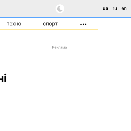
ua
ru
en
техно
спорт
•••
Реклама
ні