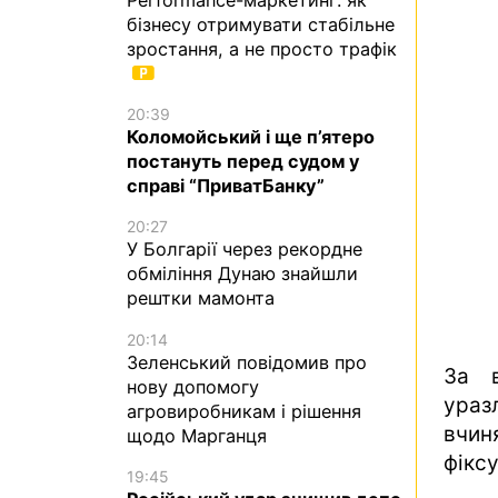
бізнесу отримувати стабільне
зростання, а не просто трафік
20:39
Коломойський і ще п’ятеро
постануть перед судом у
справі “ПриватБанку”
20:27
У Болгарії через рекордне
обміління Дунаю знайшли
рештки мамонта
20:14
Зеленський повідомив про
За в
нову допомогу
ураз
агровиробникам і рішення
вчин
щодо Марганця
фіксу
19:45