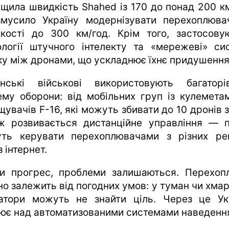
ищила швидкість Shahed із 170 до понад 200 км
мусило Україну модернізувати перехоплюва
кості до 300 км/год. Крім того, застосову
ології штучного інтелекту та «мережеві» си
зку між дронами, що ускладнює їхнє придушення
їнські військові використовують багаторі
ему оборони: від мобільних груп із кулемета
увачів F-16, які можуть збивати до 10 дронів з
ж розвивається дистанційне управління — п
ть керувати перехоплювачами з різних рег
 інтернет.
и прогрес, проблеми залишаються. Перехоп
но залежить від погодних умов: у туман чи хмар
атори можуть не знайти ціль. Через це Ук
ює над автоматизованими системами наведенн