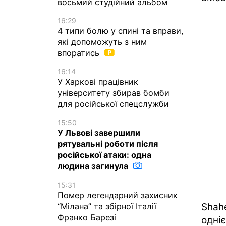
восьмий студійний альбом
16:29
4 типи болю у спині та вправи,
які допоможуть з ним
впоратись
16:14
У Харкові працівник
університету збирав бомби
для російської спецслужби
15:50
У Львові завершили
рятувальні роботи після
російської атаки: одна
людина загинула
15:31
Помер легендарний захисник
“Мілана” та збірної Італії
Shahe
Франко Барезі
одні