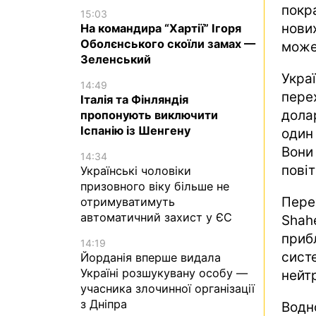
покр
15:03
нови
На командира “Хартії” Ігоря
Оболєнського скоїли замах —
може
Зеленський
Укра
14:49
пере
Італія та Фінляндія
дола
пропонують виключити
Іспанію із Шенгену
один
Вони
14:34
повіт
Українські чоловіки
призовного віку більше не
Пере
отримуватимуть
автоматичний захист у ЄС
Shah
приб
14:19
сист
Йорданія вперше видала
Україні розшукувану особу —
нейтр
учасника злочинної організації
з Дніпра
Водн