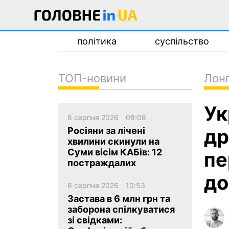
політика
суспільство
ТОП-новини
Лонг
новини
Ук
про проєкт
6 серпня 2026
08:08
контакти
др
Росіяни за лічені
хвилини скинули на
Суми вісім КАБів: 12
пе
постраждалих
до
6 серпня 2026
10:53
Застава в 6 млн грн та
заборона спілкуватися
зі свідками: