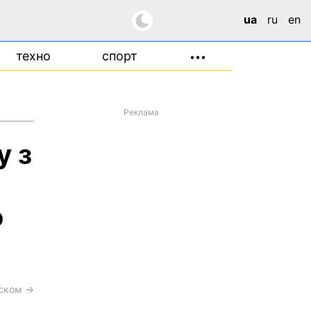
ua
ru
en
техно
спорт
•••
Реклама
у з
о
сском →