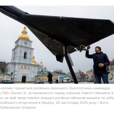
харків
архів
gambling
 чоловік торкається російсько-іранського безпілотника-камікадзе
-136» (Geran-2), встановленого перед собором Святого Михайла в
и, на якій представлені знищені російські військові машини та озб
російського вторгнення в Україну, 26 листопада 2025 року / Фото:
S/Валентин Огіренко