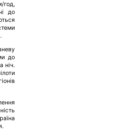
/год,
чі до
ються
стеми
.
вневу
ми до
а ніч.
ілоти
іонів
лення
ність
раїна
я.