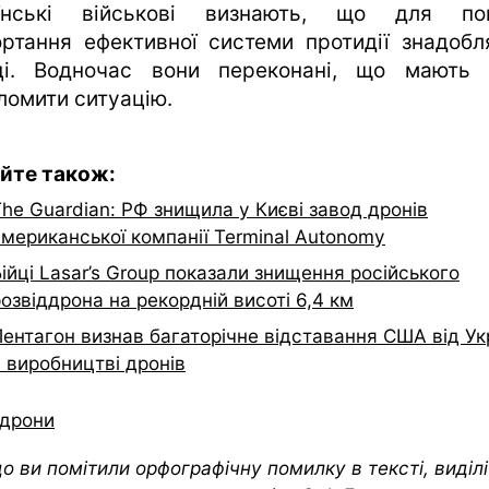
їнські військові визнають, що для по
ортання ефективної системи протидії знадобл
ці. Водночас вони переконані, що мають
ломити ситуацію.
йте також:
he Guardian: РФ знищила у Києві завод дронів
американської компанії Terminal Autonomy
ійці Lasar’s Group показали знищення російського
озвіддрона на рекордній висоті 6,4 км
Пентагон визнав багаторічне відставання США від Ук
 виробництві дронів
дрони
о ви помітили орфографічну помилку в тексті, виділіт