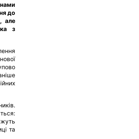
онами
ня до
, але
нка з
лення
нової
упово
аніше
ійних
иків.
ться:
ожуть
иці та