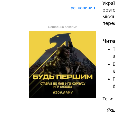
Укра
усі новини
розг
міся
пере
Соціальна реклама
Чита
T
Б
р
у
Теги:
Якщ