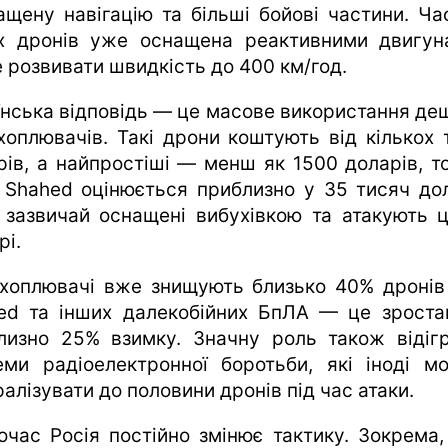
ащену навігацію та більші бойові частини. Ча
х дронів уже оснащена реактивними двигун
 розвивати швидкість до 400 км/год.
їнська відповідь — це масове використання де
хоплювачів. Такі дрони коштують від кількох 
рів, а найпростіші — менш як 1500 доларів, то
 Shahed оцінюється приблизно у 35 тисяч дол
 зазвичай оснащені вибухівкою та атакують ц
рі.
хоплювачі вже знищують близько 40% дронів
ed та інших далекобійних БпЛА — це зроста
лизно 25% взимку. Значну роль також відіг
еми радіоелектронної боротьби, які іноді м
алізувати до половини дронів під час атаки.
очас Росія постійно змінює тактику. Зокрема,