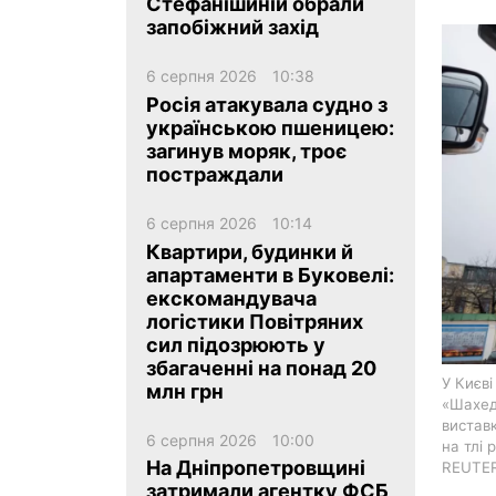
Стефанішиній обрали
запобіжний захід
6 серпня 2026
10:38
Росія атакувала судно з
українською пшеницею:
загинув моряк, троє
ua
ru
en
постраждали
6 серпня 2026
10:14
Квартири, будинки й
апартаменти в Буковелі:
екскомандувача
логістики Повітряних
сил підозрюють у
збагаченні на понад 20
У Києві
млн грн
«Шахед
виставк
6 серпня 2026
10:00
на тлі 
На Дніпропетровщині
REUTER
затримали агентку ФСБ,