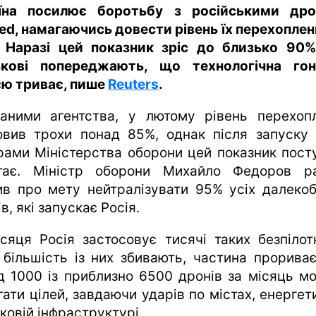
їна посилює боротьбу з російськими др
ed, намагаючись довести рівень їх перехоплен
 Наразі цей показник зріс до близько 90%
ькові попереджають, що технологічна го
єю триває, пише
Reuters
.
аними агентства, у лютому рівень перехоп
овив трохи понад 85%, однак після запуску 
рами Міністерства оборони цей показник пост
тає. Міністр оборони Михайло Федоров р
ив про мету нейтралізувати 95% усіх далекоб
в, які запускає Росія.
сяця Росія застосовує тисячі таких безпілотн
 більшість із них збивають, частина прориває
д 1000 із приблизно 6500 дронів за місяць м
ати цілей, завдаючи ударів по містах, енергет
ковій інфраструктурі.