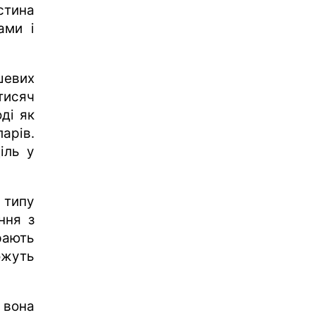
стина
ами і
шевих
тисяч
ді як
арів.
іль у
 типу
ння з
рають
ожуть
 вона