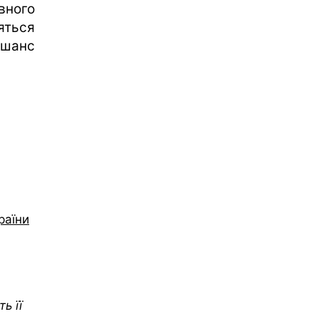
вного
яться
 шанс
раїни
ь її