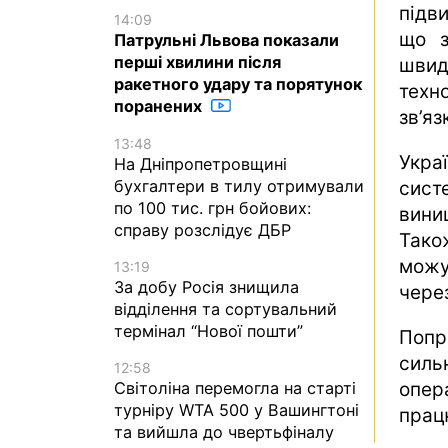
підв
14:09
що з
Патрульні Львова показали
перші хвилини після
швид
ракетного удару та порятунок
техн
поранених
зв’я
13:48
Укра
На Дніпропетровщині
бухгалтери в тилу отримували
сист
по 100 тис. грн бойових:
винищ
справу розслідує ДБР
Тако
можу
13:19
За добу Росія знищила
через
відділення та сортувальний
термінал “Нової пошти”
Попр
силь
12:58
Світоліна перемогла на старті
опер
турніру WTA 500 у Вашингтоні
прац
та вийшла до чвертьфіналу