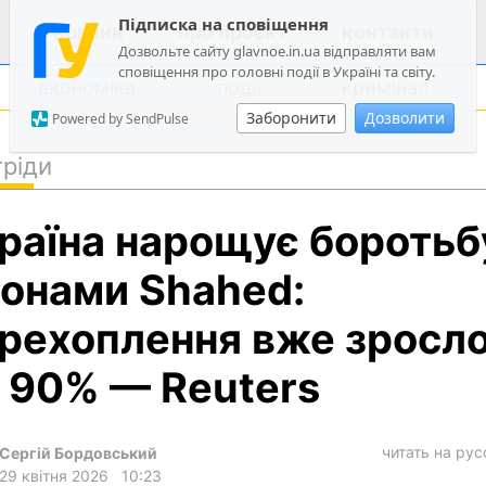
Підписка на сповіщення
новини
про проєкт
контакти
Дозвольте сайту glavnoe.in.ua відправляти вам
сповіщення про головні події в Україні та світу.
економіка
події
кримінал
Заборонити
Дозволити
Powered by SendPulse
ріди
політика
раїна нарощує боротьб
суспільство
економіка
онами Shahed:
події
рехоплення вже зросл
кримінал
 90% — Reuters
техно
спорт
читать на ру
Сергій Бордовський
лонгріди
29 квітня 2026
10:23