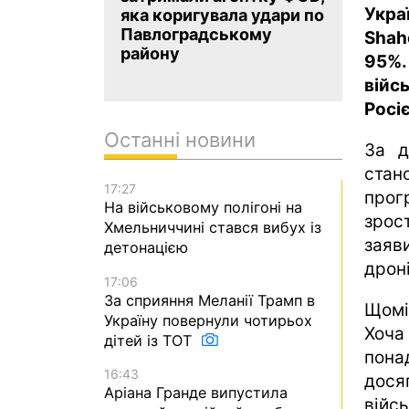
Укра
яка коригувала удари по
Павлоградському
Shah
району
95%.
війс
Росі
Останні новини
За д
стан
17:27
прог
На військовому полігоні на
зрос
Хмельниччині стався вибух із
заяв
детонацією
дроні
17:06
За сприяння Меланії Трамп в
Щомі
Україну повернули чотирьох
Хоча
дітей із ТОТ
пона
16:43
досяг
Аріана Гранде випустила
війсь