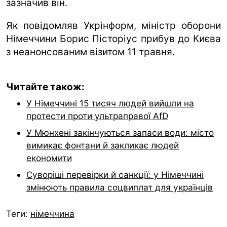
зазначив він.
Як повідомляв Укрінформ, міністр оборони
Німеччини Борис Пісторіус прибув до Києва
з неанонсованим візитом 11 травня.
Читайте також:
У Німеччині 15 тисяч людей вийшли на
протести проти ультраправої AfD
У Мюнхені закінчуються запаси води: місто
вимикає фонтани й закликає людей
економити
Суворіші перевірки й санкції: у Німеччині
змінюють правила соцвиплат для українців
Теги:
німеччина