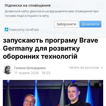
Підписка на сповіщення
Дозвольте сайту glavnoe.in.ua відправляти вам сповіщення про
головні події в Україні та світу.
Техно
новини
політика
Заборонити
Дозволити
про проєкт
суспільство
Powered by SendPulse
Україна та Німеччина
контакти
економіка
запускають програму Brave
події
Germany для розвитку
кримінал
оборонних технологій
техно
читать на русском →
спорт
Галина Шподарева
11 травня 2026
18:23
лонгріди
харків
архів
gambling