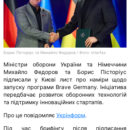
ua
ru
en
Борис Пісторіус та Михайло Федоров / Фото: Interfax
Міністри оборони України та Німеччини
Михайло Федоров та Борис Пісторіус
підписали у Києві лист про наміри щодо
запуску програми Brave Germany. Ініціатива
передбачає розвиток оборонних технологій
та підтримку інноваційних стартапів.
Про це повідомляє
Укрінформ
.
Під час брифінгу після підписання