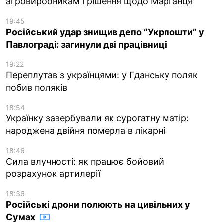
агровиробникам і рішення щодо Марганця
19:45
Російський удар знищив депо “Укрпошти” у
Павлограді: загинули дві працівниці
19:22
Переплутав з українцями: у Гданську поляк
побив поляків
18:54
Українку завербували як сурогатну матір:
народжена двійня померла в лікарні
18:46
Сила влучності: як працює бойовий
розрахунок артилерії
18:36
Російські дрони полюють на цивільних у
Сумах