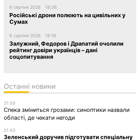
6 серпня 2026
18:36
Російські дрони полюють на цивільних у
Сумах
6 серпня 2026
18:16
Залужний, Федоров і Драпатий очолили
рейтинг довіри українців – дані
соцопитування
Останні новини
21:59
Спека зміниться грозами: синоптики назвали
області, де чекати негоди
21:43
Зеленський доручив підготувати спеціальну