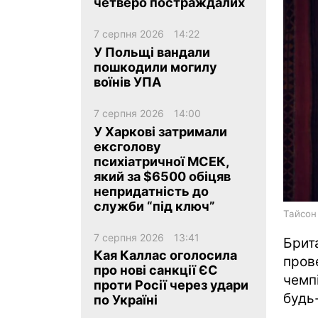
четверо постраждалих
7 серпня 2026
14:22
У Польщі вандали
пошкодили могилу
воїнів УПА
ua
ru
en
7 серпня 2026
14:00
У Харкові затримали
ексголову
психіатричної МСЕК,
який за $6500 обіцяв
непридатність до
служби “під ключ”
Тайсон 
7 серпня 2026
13:41
Брит
Кая Каллас оголосила
пров
про нові санкції ЄС
чемп
проти Росії через удари
будь-
по Україні