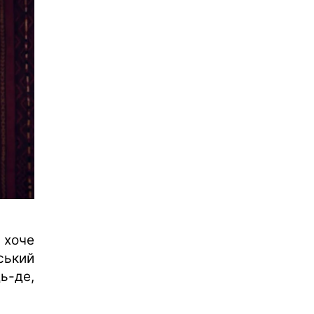
 хоче
ський
ь-де,