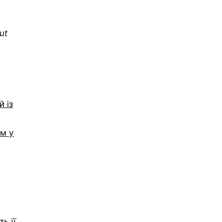
ut
 із
ом у
ь її