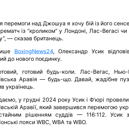
я перемоги над Джошуа я хочу бій із його сенс
 рематч із “кроликом” у Лондоні, Лас-Вегасі чи
у”, — сказав британець.
пише
BoxingNews24
, Олександр Усик відпові
ий до нового поєдинку.
отовий, готовий будь-коли. Лас-Вегас, Нью-
івська Аравія — будь-що. Давай, жадібне пуз
ив українець.
аємо, у грудні 2024 року Усик і Ф’юрі провели
івській Аравії, який завершився перемогою укр
стайним рішенням суддів — 116:112. Усик з
іонські пояси WBC, WBA та WBO.