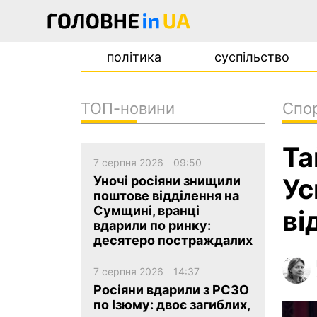
політика
суспільство
ТОП-новини
Спо
новини
Та
про проєкт
7 серпня 2026
09:50
контакти
Ус
Уночі росіяни знищили
поштове відділення на
Сумщині, вранці
ві
вдарили по ринку:
десятеро постраждалих
7 серпня 2026
14:37
Росіяни вдарили з РСЗО
по Ізюму: двоє загиблих,