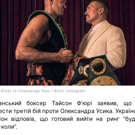
харків
архів
gambling
Ф’юрі та Олександр Усик / Фото: Instagram
анський боксер Тайсон Ф’юрі заявив, що
ести третій бій проти Олександра Усика. Україн
іон відповів, що готовий вийти на ринг “буд
коли”.