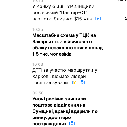
10:49
У Криму бійці ГУР знищили
російський “Панцир-С1”
Х
вартістю близько $15 млн
10:35
Масштабна схема у ТЦК на
Закарпатті: з військового
обліку незаконно зняли понад
1,5 тис. чоловіків
10:03
ДТП за участю маршрутки у
Харкові: вісьмох людей
госпіталізували
09:50
Уночі росіяни знищили
поштове відділення на
Сумщині, вранці вдарили по
ринку: десятеро
постраждалих