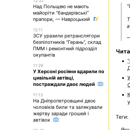
12:32
"
Над Польщею не мають
майоріти “бандерівські”
прапори, — Навроцький
T
a
12:11
ЗСУ уразили ретранслятори
—
безпілотників “Герань”, склад
ПММ і ремонтний підрозділ
Чита
окупантів
“
11:29
У Херсоні росіяни вдарили по
цивільній автівці,
постраждали двоє людей
11:13
На Дніпропетровщині двоє
чоловіків били та залякували
жертву заради грошей і
Теги:
автівок
Якщ