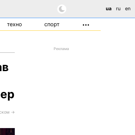
ua
ru
en
техно
спорт
•••
Реклама
ав
сер
сском →