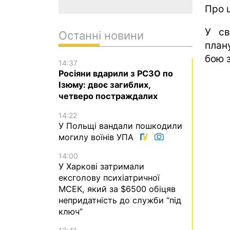
Про 
У св
Останні новини
план
бою 
14:37
Росіяни вдарили з РСЗО по
Ізюму: двоє загиблих,
четверо постраждалих
14:22
У Польщі вандали пошкодили
могилу воїнів УПА
14:00
У Харкові затримали
ексголову психіатричної
МСЕК, який за $6500 обіцяв
непридатність до служби “під
ключ”