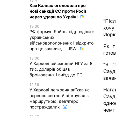
13:41
Кая Каллас оголосила про
нові санкції ЄС проти Росії
через удари по Україні
“Післ
13:30
хочу
РФ формує бойові підрозділи з
Йорк
українських
військовополонених і відкрито
Як 
про це заявляє, — ISW
готов
13:00
У Харкові військовий НГУ за 8
“Я г
тис. доларів обіцяв
Сауд
бронювання і виїзд до ЄС
заяв
12:56
Нагад
У Харкові легковик виїхав на
червоне світло й зіткнувся з
Сауд
маршруткою: дев’ятеро
одно
постраждалих
чемп