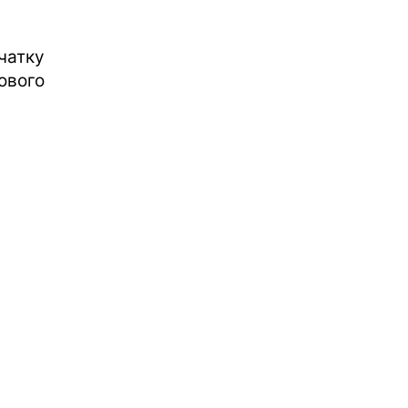
чатку
ового