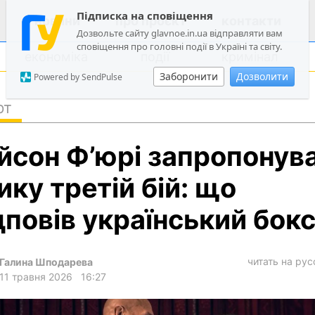
Підписка на сповіщення
новини
про проєкт
контакти
Дозвольте сайту glavnoe.in.ua відправляти вам
сповіщення про головні події в Україні та світу.
економіка
події
кримінал
Заборонити
Дозволити
Powered by SendPulse
рт
політика
йсон Ф’юрі запропонув
суспільство
економіка
ику третій бій: що
події
дповів український бок
кримінал
техно
читать на ру
Галина Шподарева
спорт
11 травня 2026
16:27
лонгріди