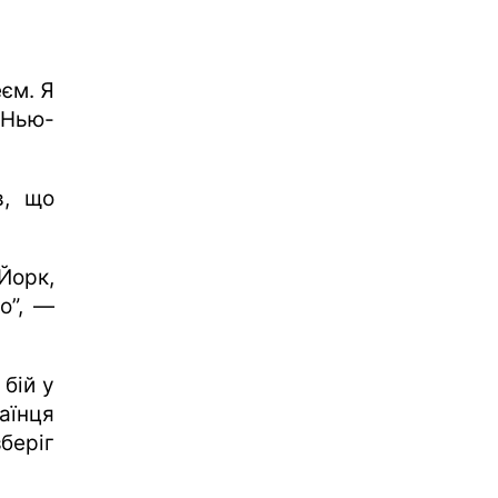
еєм. Я
 Нью-
в, що
Йорк,
о”, —
 бій у
аїнця
беріг