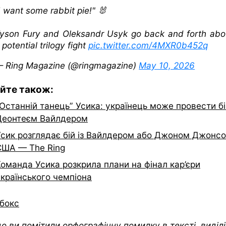
I want some rabbit pie!" 🐰
yson Fury and Oleksandr Usyk go back and forth abo
 potential trilogy fight
pic.twitter.com/4MXR0b452q
 Ring Magazine (@ringmagazine)
May 10, 2026
йте також:
Останній танець” Усика: українець може провести бій
Деонтеєм Вайлдером
Усик розглядає бій із Вайлдером або Джоном Джонс
США — The Ring
Команда Усика розкрила плани на фінал кар’єри
українського чемпіона
бокс
о ви помітили орфографічну помилку в тексті, виділіт