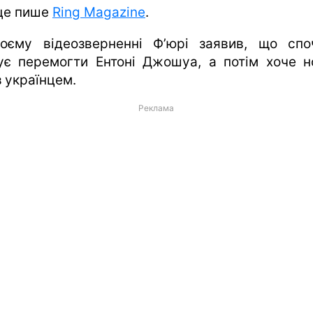
це пише
Ring Magazine
.
оєму відеозверненні Ф’юрі заявив, що спо
ує перемогти Ентоні Джошуа, а потім хоче н
з українцем.
Реклама