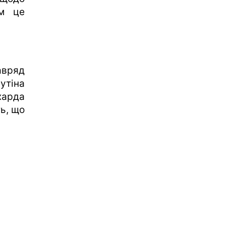
ом це
авряд
утіна
харда
ь, що