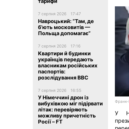
тарифи
7 серпня 2026
17:47
Навроцький: “Там, де
б’ють московитів —
Польща допомагає”
ua
ru
en
7 серпня 2026
17:16
Квартири й будинки
українців передають
власникам російських
паспортів:
розслідування BBC
7 серпня 2026
16:55
У Німеччині дрон із
Франк-
вибухівкою міг підірвати
літак: перевіряють
У Н
можливу причетність
през
Росії – FT
пер