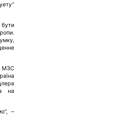
уету”
 бути
ропи.
думку,
денне
а МЗС
раїна
цлера
а на
о”, –