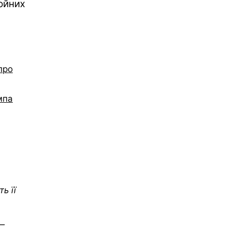
ойних
про
мпа
ь її
 —