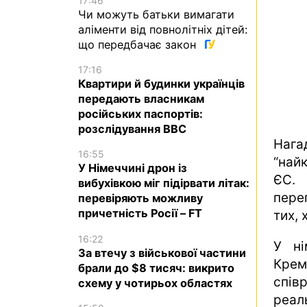
17:46
Чи можуть батьки вимагати
аліменти від повнолітніх дітей:
що передбачає закон
17:16
Квартири й будинки українців
передають власникам
російських паспортів:
розслідування BBC
Нага
16:55
“най
У Німеччині дрон із
ЄС.
вибухівкою міг підірвати літак:
пере
перевіряють можливу
причетність Росії – FT
тих, 
16:22
У ні
За втечу з військової частини
Кре
брали до $8 тисяч: викрито
спів
схему у чотирьох областях
реал