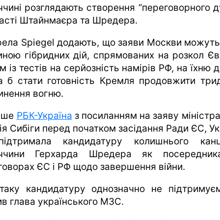
ччині розглядають створення “переговорного д
часті Штайнмаєра та Шредера.
ела Spiegel додають, що заяви Москви можуть
иною гібридних дій, спрямованих на розкол Єв
 із тестів на серйозність намірів РФ, на їхню 
а б стати готовність Кремля продовжити три
инення вогню.
ише
РБК-Україна
з посиланням на заяву міністр
ія Сибіги перед початком засідання Ради ЄС, Ук
ідтримала кандидатуру колишнього кан
еччини Герхарда Шредера як посередник
говорах ЄС і РФ щодо завершення війни.
таку кандидатуру однозначно не підтримуєм
ив глава українського МЗС.