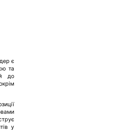
дер є
єю та
й до
окрім
зиції
вами
струє
тів у