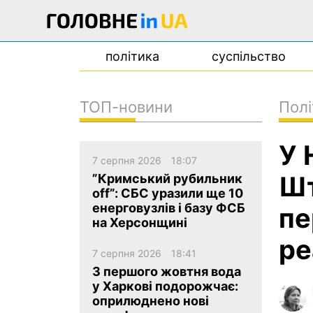
політика
суспільство
ТОП-новини
Полі
новини
У 
про проєкт
7 серпня 2026
18:07
контакти
Шт
”Кримський рубильник
off”: СБС уразили ще 10
енерговузлів і базу ФСБ
пе
на Херсонщині
ре
7 серпня 2026
18:41
З першого жовтня вода
у Харкові подорожчає:
оприлюднено нові