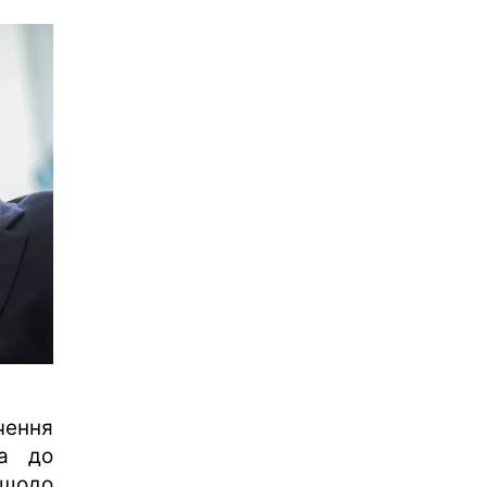
ення
ра до
щодо