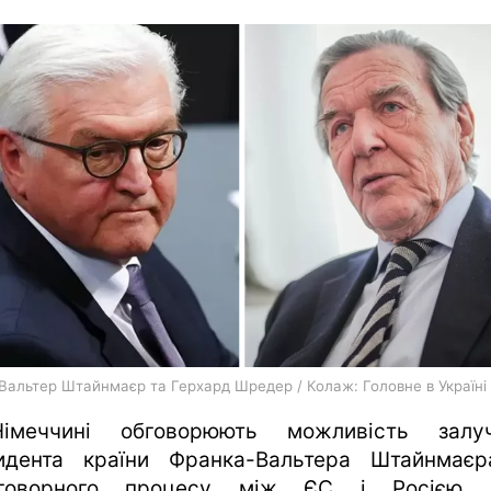
харків
архів
gambling
Вальтер Штайнмаєр та Герхард Шредер / Колаж: Головне в Україні
імеччині обговорюють можливість залуч
идента країни Франка-Вальтера Штайнмає
еговорного процесу між ЄС і Росією 