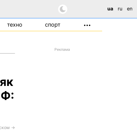
ua
ru
en
техно
спорт
•••
Реклама
як
РФ:
сском →