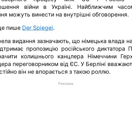
ршення війни в Україні. Найближчим час
ння можуть винести на внутрішні обговорення.
це пише
Der Spiegel
.
ела видання зазначають, що німецька влада н
ідтримає пропозицію російського диктатора П
начити колишнього канцлера Німеччини Гер
ера переговорником від ЄС. У Берліні вважают
стійно він не впорається з такою роллю.
Реклама