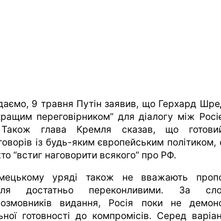
даємо, 9 травня Путін заявив, що Герхард Шре
кращим переговірником” для діалогу між Росі
 Також глава Кремля сказав, що готови
говорів із будь-яким європейським політиком, 
хто “встиг наговорити всякого” про РФ.
мецькому уряді також не вважають пропо
мля достатньо переконливими. За сло
розмовників видання, Росія поки не демон
ьної готовності до компромісів. Серед варіан