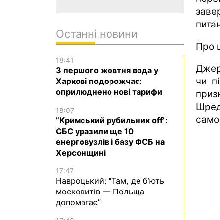
заве
пита
Останні новини
Про 
18:41
Джер
З першого жовтня вода у
чи п
Харкові подорожчає:
оприлюднено нові тарифи
приз
Шред
18:07
само
”Кримський рубильник off”:
СБС уразили ще 10
енерговузлів і базу ФСБ на
Херсонщині
17:47
Навроцький: “Там, де б’ють
московитів — Польща
допомагає”