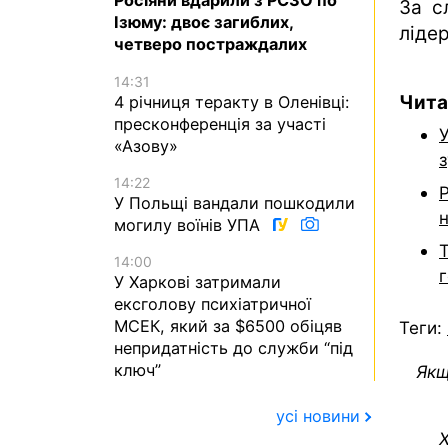
Росіяни вдарили з РСЗО по
За с
Ізюму: двоє загиблих,
лідер
четверо постраждалих
14:31
Чита
4 річниця теракту в Оленівці:
пресконференція за участі
У
«Азову»
з
14:22
P
У Польщі вандали пошкодили
могилу воїнів УПА
Т
14:00
У Харкові затримали
ексголову психіатричної
МСЕК, який за $6500 обіцяв
Теги:
непридатність до служби “під
ключ”
Якщ
усі новини
Х