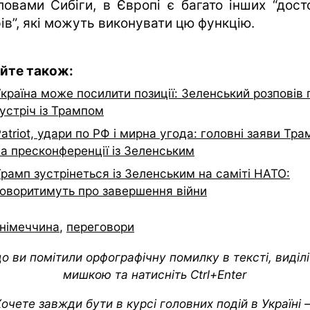
ловами Сибіги, в Європі є багато інших “дост
ів”, які можуть виконувати цю функцію.
йте також:
країна може посилити позиції: Зеленський розповів 
устріч із Трампом
atriot, удари по РФ і мирна угода: головні заяви Тра
на пресконференції із Зеленським
рамп зустрінеться із Зеленським на саміті НАТО:
говоритимуть про завершення війни
німеччина
,
переговори
о ви помітили орфографічну помилку в тексті, виділіт
мишкою та натисніть Ctrl+Enter
очете завжди бути в курсі головних подій в Україні