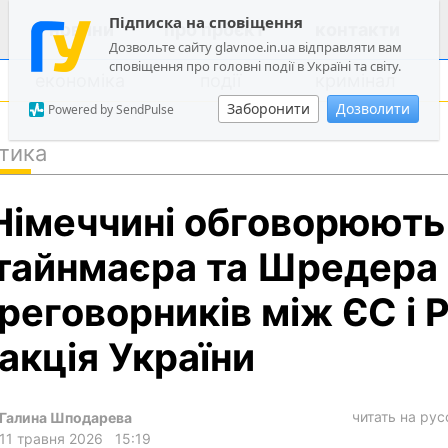
Підписка на сповіщення
новини
про проєкт
контакти
Дозвольте сайту glavnoe.in.ua відправляти вам
сповіщення про головні події в Україні та світу.
економіка
події
кримінал
Заборонити
Дозволити
Powered by SendPulse
тика
політика
Німеччині обговорюють
суспільство
економіка
айнмаєра та Шредера 
події
реговорників між ЄС і 
кримінал
акція України
техно
спорт
читать на ру
Галина Шподарева
лонгріди
11 травня 2026
15:19