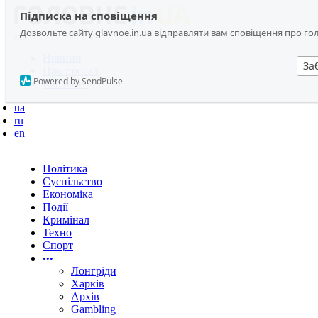
Підписка на сповіщення
Дозвольте сайту glavnoe.in.ua відправляти вам сповіщення про головн
Новини
За
Про проєкт
Powered by SendPulse
Контакти
ua
ru
en
Політика
Суспільство
Економіка
Події
Кримінал
Техно
Спорт
•••
Лонгріди
Харків
Архів
Gambling