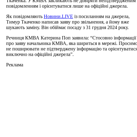
Ткаченка. У КМВА закликають не довіряти непідтвердженим
повідомленням і орієнтуватися лише на офіційні джерела.
Як повідомляють
Новини.LIVE
із посиланням на джерела,
Тимур Ткаченко написав заяву про звільнення, а йому вже
шукають заміну. Він обіймає посаду з 31 грудня 2024 року.
Речниця КМВА Катерина Поп заявила: “Стосовно інформації
про заяву начальника КМВА, яка шириться в мережі. Просим
не поширювати не підтверджену інформацію та орієнтуватис
виключно на офіційні джерела”.
Реклама