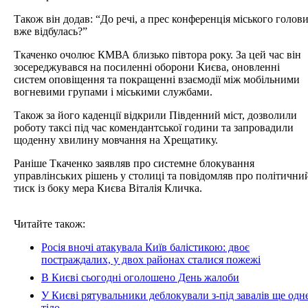
Також він додав: “До речі, а прес конференція міського голов
вже відбулась?”
Ткаченко очолює КМВА близько півтора року. За цей час він
зосереджувався на посиленні оборони Києва, оновленні
систем оповіщення та покращенні взаємодії між мобільними
вогневими групами і міськими службами.
Також за його каденції відкрили Південний міст, дозволили
роботу таксі під час комендантської години та запровадили
щоденну хвилину мовчання на Хрещатику.
Раніше Ткаченко заявляв про системне блокування
управлінських рішень у столиці та повідомляв про політични
тиск із боку мера Києва Віталія Кличка.
Читайте також:
Росія вночі атакувала Київ балістикою: двоє
постраждалих, у двох районах сталися пожежі
В Києві сьогодні оголошено День жалоби
У Києві рятувальники деблокували з-під завалів ще одн
тіло