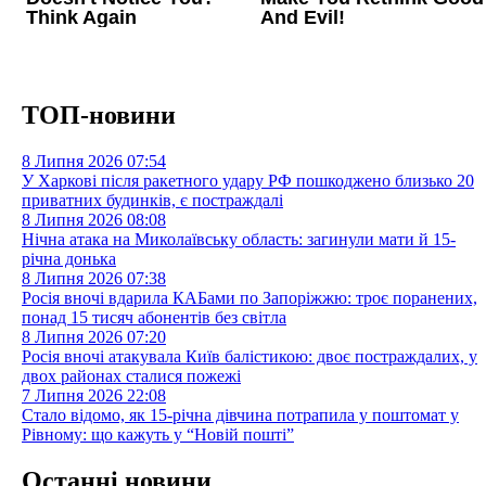
ТОП-новини
8 Липня 2026
07:54
У Харкові після ракетного удару РФ пошкоджено близько 20
приватних будинків, є постраждалі
8 Липня 2026
08:08
Нічна атака на Миколаївську область: загинули мати й 15-
річна донька
8 Липня 2026
07:38
Росія вночі вдарила КАБами по Запоріжжю: троє поранених,
понад 15 тисяч абонентів без світла
8 Липня 2026
07:20
Росія вночі атакувала Київ балістикою: двоє постраждалих, у
двох районах сталися пожежі
7 Липня 2026
22:08
Стало відомо, як 15-річна дівчина потрапила у поштомат у
Рівному: що кажуть у “Новій пошті”
Останні новини