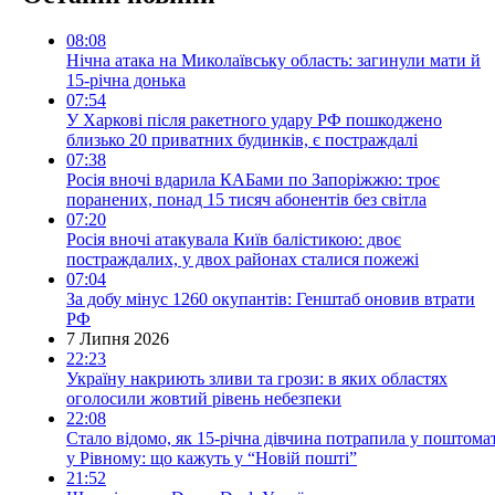
08:08
Нічна атака на Миколаївську область: загинули мати й
15-річна донька
07:54
У Харкові після ракетного удару РФ пошкоджено
близько 20 приватних будинків, є постраждалі
07:38
Росія вночі вдарила КАБами по Запоріжжю: троє
поранених, понад 15 тисяч абонентів без світла
07:20
Росія вночі атакувала Київ балістикою: двоє
постраждалих, у двох районах сталися пожежі
07:04
За добу мінус 1260 окупантів: Генштаб оновив втрати
РФ
7 Липня 2026
22:23
Україну накриють зливи та грози: в яких областях
оголосили жовтий рівень небезпеки
22:08
Стало відомо, як 15-річна дівчина потрапила у поштома
у Рівному: що кажуть у “Новій пошті”
21:52