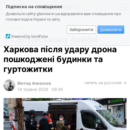
Підписка на сповіщення
Дозвольте сайту glavnoe.in.ua відправляти вам сповіщення про
головні події в Україні та світу.
Події
новини
політика
Заборонити
Дозволити
про проєкт
суспільство
Powered by SendPulse
У Салтівському районі
контакти
економіка
Харкова після удару дрона
події
пошкоджені будинки та
кримінал
гуртожитки
техно
читать на русском →
спорт
Віктор Алєксєєв
14 травня 2026
09:45
лонгріди
харків
архів
gambling