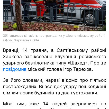
ua
ru
en
Збільшилась кількість постраждалих у Шевченківському районі
/ Фото Харківська ОВА
Вранці, 14 травня, в Салтівському районі
Харкова зафіксовано влучання російського
ударного безпілотника типу «Шахед». Про це
повідомив
міський голова Ігор Терехов.
За його словами, наразі відомо про пʼятьох
постраждалих. Внаслідок удару пошкоджені
сім житлових будинків та два гуртожитки.
Між тим, вже 14 людей звернулися по