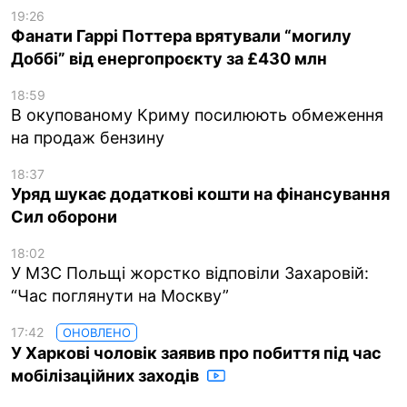
19:26
Фанати Гаррі Поттера врятували “могилу
Доббі” від енергопроєкту за £430 млн
18:59
В окупованому Криму посилюють обмеження
на продаж бензину
18:37
Уряд шукає додаткові кошти на фінансування
Сил оборони
18:02
У МЗС Польщі жорстко відповіли Захаровій:
“Час поглянути на Москву”
17:42
ОНОВЛЕНО
У Харкові чоловік заявив про побиття під час
мобілізаційних заходів