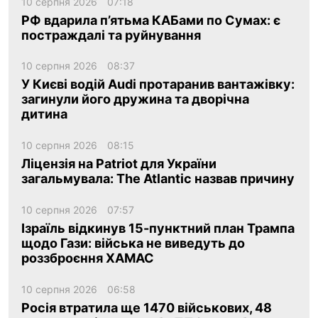
10 серпня 2026
07:18
РФ вдарила п’ятьма КАБами по Сумах: є
постраждалі та руйнування
10 серпня 2026
08:37
У Києві водій Audi протаранив вантажівку:
загинули його дружина та дворічна
дитина
10 серпня 2026
08:15
Ліцензія на Patriot для України
загальмувала: The Atlantic назвав причину
10 серпня 2026
07:57
Ізраїль відкинув 15-пунктний план Трампа
щодо Гази: війська не виведуть до
роззброєння ХАМАС
10 серпня 2026
06:58
Росія втратила ще 1470 військових, 48