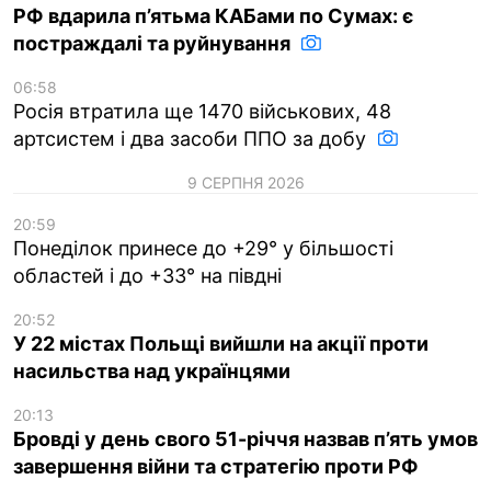
РФ вдарила п’ятьма КАБами по Сумах: є
постраждалі та руйнування
06:58
Росія втратила ще 1470 військових, 48
артсистем і два засоби ППО за добу
9 СЕРПНЯ 2026
20:59
Понеділок принесе до +29° у більшості
областей і до +33° на півдні
20:52
У 22 містах Польщі вийшли на акції проти
насильства над українцями
20:13
Бровді у день свого 51-річчя назвав п’ять умов
завершення війни та стратегію проти РФ