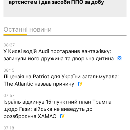
артсистем і два засоби ППО за добу
Останні новини
08:37
У Києві водій Audi протаранив вантажівку:
загинули його дружина та дворічна дитина
08:15
Ліцензія на Patriot для України загальмувала:
The Atlantic назвав причину
07:57
Ізраїль відкинув 15-пунктний план Трампа
щодо Гази: війська не виведуть до
роззброєння ХАМАС
07:18