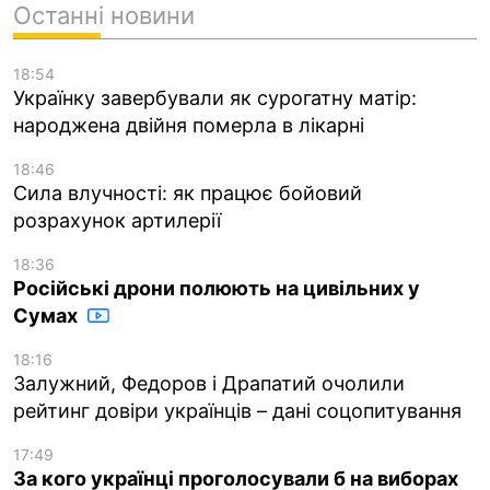
Останні новини
18:54
Українку завербували як сурогатну матір:
народжена двійня померла в лікарні
18:46
Сила влучності: як працює бойовий
розрахунок артилерії
18:36
Російські дрони полюють на цивільних у
Сумах
18:16
Залужний, Федоров і Драпатий очолили
рейтинг довіри українців – дані соцопитування
17:49
За кого українці проголосували б на виборах