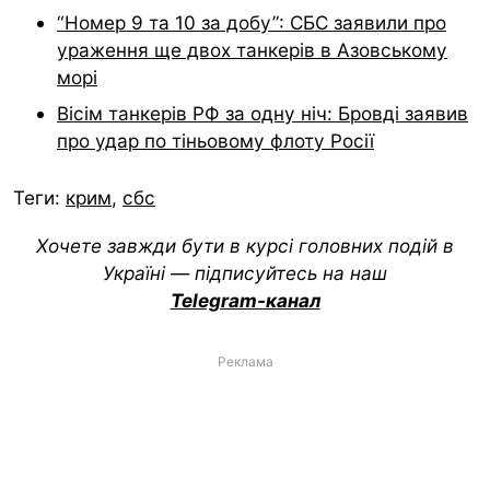
“Номер 9 та 10 за добу”: СБС заявили про
ураження ще двох танкерів в Азовському
морі
Вісім танкерів РФ за одну ніч: Бровді заявив
про удар по тіньовому флоту Росії
Теги:
крим
,
сбс
Хочете завжди бути в курсі головних подій в
Україні — підписуйтесь на наш
Telegram-канал
Реклама