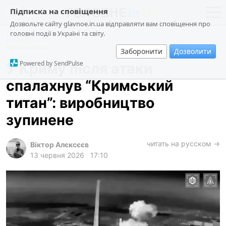
Підписка на сповіщення
Дозвольте сайту glavnoe.in.ua відправляти вам сповіщення про
головні події в Україні та світу.
Події
новини
політика
Заборонити
Дозволити
про проєкт
суспільство
Powered by SendPulse
У Криму після атаки
контакти
економіка
спалахнув “Кримський
події
титан”: виробництво
кримінал
зупинене
техно
читать на русском →
спорт
Віктор Алєксєєв
13 червня 2026
17:10
лонгріди
харків
архів
gambling