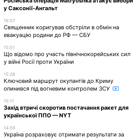
Російська операція Matryoshka атакує вибори
у Саксонії-Ангальт
16:07
Священник коригував обстріли в обмін на
евакуацію родини до РФ — СБУ
15:51
Що відомо про участь північнокорейських сил
у війні Росії проти України
15:28
Ключовий маршрут окупантів до Криму
опинився під вогневим контролем ЗСУ
15:11
Захід втричі скоротив постачання ракет для
української ППО — NYT
14:56
Україна розраховує отримати результати за